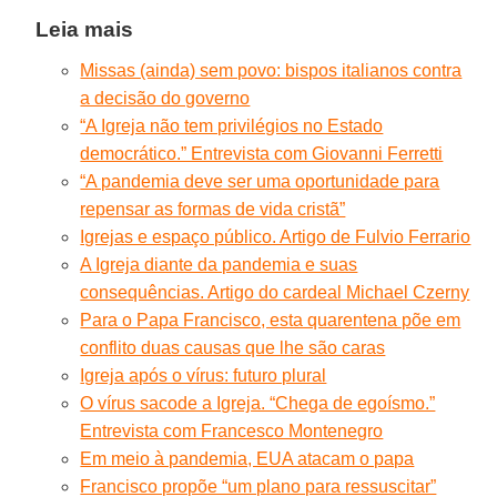
Leia mais
Missas (ainda) sem povo: bispos italianos contra
a decisão do governo
“A Igreja não tem privilégios no Estado
democrático.” Entrevista com Giovanni Ferretti
“A pandemia deve ser uma oportunidade para
repensar as formas de vida cristã”
Igrejas e espaço público. Artigo de Fulvio Ferrario
A Igreja diante da pandemia e suas
consequências. Artigo do cardeal Michael Czerny
Para o Papa Francisco, esta quarentena põe em
conflito duas causas que lhe são caras
Igreja após o vírus: futuro plural
O vírus sacode a Igreja. “Chega de egoísmo.”
Entrevista com Francesco Montenegro
Em meio à pandemia, EUA atacam o papa
Francisco propõe “um plano para ressuscitar”