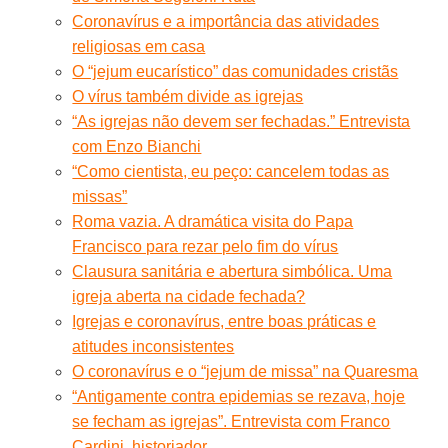
Coronavírus e a importância das atividades
religiosas em casa
O “jejum eucarístico” das comunidades cristãs
O vírus também divide as igrejas
“As igrejas não devem ser fechadas.” Entrevista
com Enzo Bianchi
“Como cientista, eu peço: cancelem todas as
missas”
Roma vazia. A dramática visita do Papa
Francisco para rezar pelo fim do vírus
Clausura sanitária e abertura simbólica. Uma
igreja aberta na cidade fechada?
Igrejas e coronavírus, entre boas práticas e
atitudes inconsistentes
O coronavírus e o “jejum de missa” na Quaresma
“Antigamente contra epidemias se rezava, hoje
se fecham as igrejas”. Entrevista com Franco
Cardini, historiador