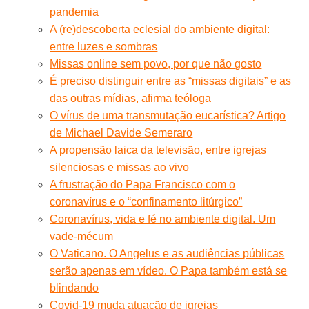
pandemia
A (re)descoberta eclesial do ambiente digital:
entre luzes e sombras
Missas online sem povo, por que não gosto
É preciso distinguir entre as “missas digitais” e as
das outras mídias, afirma teóloga
O vírus de uma transmutação eucarística? Artigo
de Michael Davide Semeraro
A propensão laica da televisão, entre igrejas
silenciosas e missas ao vivo
A frustração do Papa Francisco com o
coronavírus e o “confinamento litúrgico”
Coronavírus, vida e fé no ambiente digital. Um
vade-mécum
O Vaticano. O Angelus e as audiências públicas
serão apenas em vídeo. O Papa também está se
blindando
Covid-19 muda atuação de igrejas