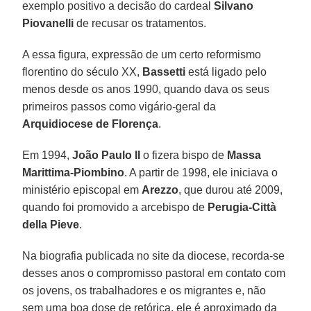
exemplo positivo a decisão do cardeal
Silvano
Piovanelli
de recusar os tratamentos.
A essa figura, expressão de um certo reformismo
florentino do século XX,
Bassetti
está ligado pelo
menos desde os anos 1990, quando dava os seus
primeiros passos como vigário-geral da
Arquidiocese de Florença
.
Em 1994,
João Paulo II
o fizera bispo de
Massa
Marittima-Piombino
. A partir de 1998, ele iniciava o
ministério episcopal em
Arezzo
, que durou até 2009,
quando foi promovido a arcebispo de
Perugia-Città
della Pieve
.
Na biografia publicada no site da diocese, recorda-se
desses anos o compromisso pastoral em contato com
os jovens, os trabalhadores e os migrantes e, não
sem uma boa dose de retórica, ele é aproximado da