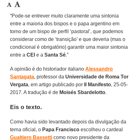
“Pode-se entrever muito claramente uma sintonia
entre a maioria dos bispos e o papa argentino em
torno de um bispo de perfil ‘pastoral’, que podemos
considerar como de ‘transição’ e que deveria (mas o
condicional é obrigatório) garantir uma maior sintonia
entre a
CEI
e a
Santa Sé
.”
A opinião é do historiador italiano
Alessandro
Santagata
, professor da
Universidade de Roma Tor
Vergata
, em artigo publicado por
Il Manifesto
, 25-05-
2017. A tradução é de
Moisés Sbardelotto
.
Eis o texto.
Como havia sido levantado depois da divulgação da
terna oficial, o
Papa Francisco
escolheu o cardeal
Gualtiero Bassetti
como novo presidente da