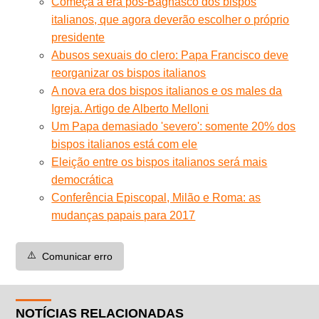
Começa a era pós-Bagnasco dos bispos
italianos, que agora deverão escolher o próprio
presidente
Abusos sexuais do clero: Papa Francisco deve
reorganizar os bispos italianos
A nova era dos bispos italianos e os males da
Igreja. Artigo de Alberto Melloni
Um Papa demasiado 'severo': somente 20% dos
bispos italianos está com ele
Eleição entre os bispos italianos será mais
democrática
Conferência Episcopal, Milão e Roma: as
mudanças papais para 2017
⚠️
Comunicar erro
NOTÍCIAS RELACIONADAS