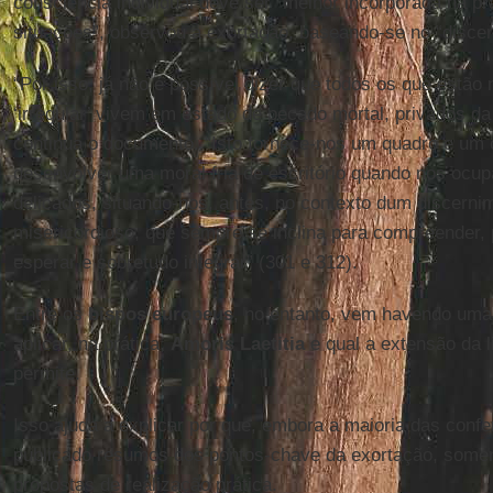
consciência individual deve ser “melhor incorporada na p
situações”, observou a exortação, baseando-se no “discer
“Por isso, já não é possível dizer que todos os que estã
‘irregular’ vivem em estado de pecado mortal, privados da 
continua o documento. “Isto fornece-nos um quadro e um
desenvolver uma moral fria de escritório quando nos oc
delicados, situando-nos, antes, no contexto dum discerni
misericordioso, que sempre se inclina para compreender,
esperar e sobretudo integrar” (301 e 312).
Entre os
bispos europeus
, no entanto, vem havendo uma
aplicar, na prática,
Amoris Laetitia
e qual a extensão da l
permite.
Isso ajuda a explicar por que, embora a maioria das conf
publicado resumos dos pontos-chave da exortação, some
propostas de realização prática.