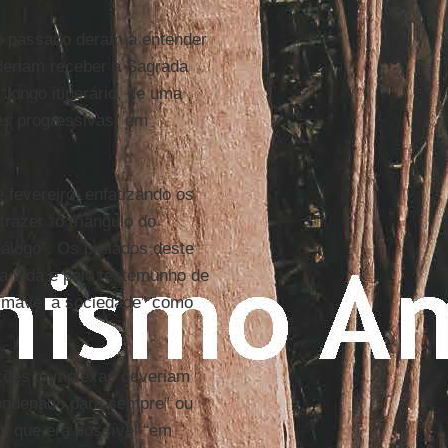
o passado deram a entender
deriam receber a Sagrada
longo itinerário, de uma
es progressivas” em
 fevereiro, enfatizando os
trazer “o triângulo do
álogo”. Os prelados deste
a vida e pelo testemunho de
timável à sociedade” como
ações complexas deveriam
ondenado para sempre” ou
 que era possível “em