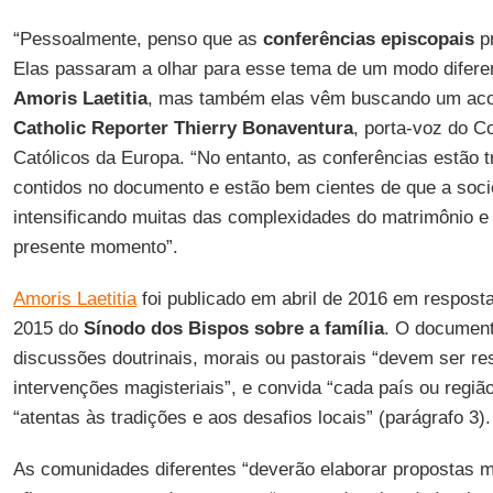
“Pessoalmente, penso que as
conferências episcopais
pr
Elas passaram a olhar para esse tema de um modo diferen
Amoris Laetitia
, mas também elas vêm buscando um aco
Catholic Reporter
Thierry Bonaventura
, porta-voz do 
Católicos da Europa. “No entanto, as conferências estão
contidos no documento e estão bem cientes de que a soc
intensificando muitas das complexidades do matrimônio e 
presente momento”.
Amoris Laetitia
foi publicado em abril de 2016 em respost
2015 do
Sínodo dos Bispos sobre a família
. O document
discussões doutrinais, morais ou pastorais “devem ser re
intervenções magisteriais”, e convida “cada país ou regiã
“atentas às tradições e aos desafios locais” (parágrafo 3).
As comunidades diferentes “deverão elaborar propostas ma