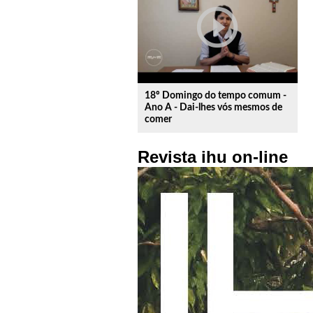
play_circle_outline
18º Domingo do tempo comum -
Ano A - Dai-lhes vós mesmos de
comer
Revista ihu on-line