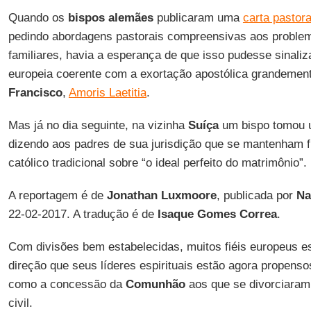
Quando os
bispos alemães
publicaram uma
carta pastora
pedindo abordagens pastorais compreensivas aos problem
familiares, havia a esperança de que isso pudesse sinaliz
europeia coerente com a exortação apostólica grandemen
Francisco
,
Amoris Laetitia
.
Mas já no dia seguinte, na vizinha
Suíça
um bispo tomou u
dizendo aos padres de sua jurisdição que se mantenham 
católico tradicional sobre “o ideal perfeito do matrimônio”.
A reportagem é de
Jonathan Luxmoore
, publicada por
Na
22-02-2017. A tradução é de
Isaque Gomes Correa
.
Com divisões bem estabelecidas, muitos fiéis europeus es
direção que seus líderes espirituais estão agora propens
como a concessão da
Comunhão
aos que se divorciaram
civil.