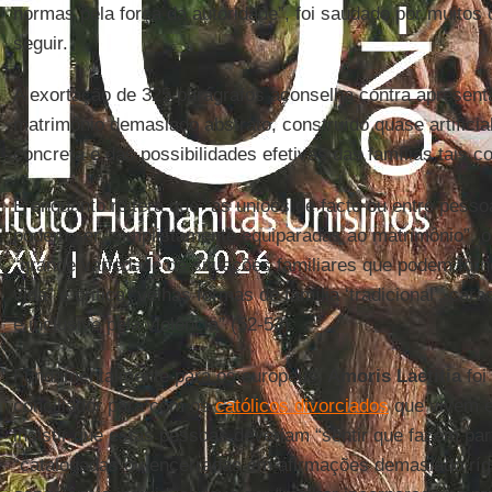
normas pela força da autoridade”, foi saudado por muitos
seguir.
A exortação de 325 parágrafos aconselha contra apresenta
matrimônio demasiado abstrato, construído quase artificia
concreta e das possibilidades efetivas das famílias tais c
E enquanto reitera que “as uniões de facto ou entre pes
podem ser “simplistamente equiparadas ao matrimônio”, 
“grande variedade de situações familiares que podem forn
vida” e critica “velhas formas de família ‘tradicional’, car
e inclusive pela violência” (52-53).
Fundamentalmente para os europeus,
Amoris Laetitia
foi
conciliador para com os
católicos divorciados
que vivem e
insistir que estas pessoas deveriam “sentir que fazem par
“catalogadas ou encerradas em afirmações demasiado rígi