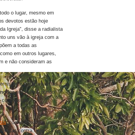
 todo o lugar, mesmo em
os devotos estão hoje
 Igreja”, disse a radialista
nto uns vão à igreja com a
opõem a todas as
 como em outros lugares,
am e não consideram as
nistas e tradicionalistas
ínodos
em Roma, pondo
 contrapartes
tia
, com o convite a uma
tências contra “querer impor