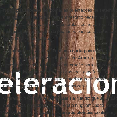
Na própria
Diocese de Roma
, as orientações de setembr
que alguns casais que vivem em “estado pecaminoso” po
Comunhão, “de uma maneira discreta”, como parte de um “
conversa paciente, feita de pequenos passos e verificaçõ
conjunto com um padre.
A
Alemanha
se adiantou com uma
carta pastoral
de 1º de
“benefícios pastorais e teológicos” de
Amoris Laetitia
ao 
acompanhamento, distinção e integração para dentro do di
país agradeceram os parceiros casados e as famílias “pel
fé de vocês”, e a todos os que “contribuem de forma ines
parceiros, pais, cuidadores e educadores.
Citaram o trecho de
Amoris Laetitia
que diz que as situ
ser levadas em consideração, e que ninguém “pode ser c
“se sentir excomungado”. Os
bispos alemães
confirmaram