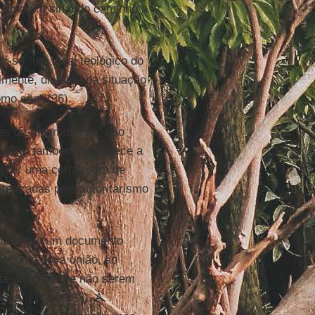
 como um sinal do caminho a
r-se “um ideal teológico do
lmente, distante da situação
omo são” (36).
soas do mesmo sexo” não
o texto também reconhece a
ecer uma certa regra de
acterizadas pelo autoritarismo
 também um documento
m uma nova união, ao
te da Igreja”, e não serem
das” (243 e 298). A