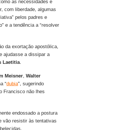
a como as necessidades e
ar, com liberdade, algumas
iativa” pelos padres e
o” e a tendência a “resolver
 da exortação apostólica,
e ajudasse a dissipar a
 Laetitia
.
m Meisner
,
Walter
a “
dubia
”, sugerindo
so Francisco não lhes
mente endossado a postura
vão resistir às tentativas
belecidas.