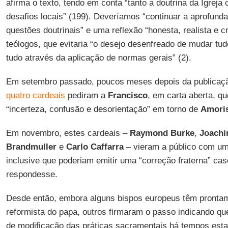
afirma o texto, tendo em conta “tanto a doutrina da Igrej
desafios locais” (199). Deveríamos “continuar a aprofund
questões doutrinais” e uma reflexão “honesta, realista e cr
teólogos, que evitaria “o desejo desenfreado de mudar tud
tudo através da aplicação de normas gerais” (2).
Em setembro passado, poucos meses depois da publicação
quatro cardeais
pediram a
Francisco
, em carta aberta, qu
“incerteza, confusão e desorientação” em torno de
Amoris
Em novembro, estes cardeais –
Raymond Burke
,
Joachi
Brandmuller
e
Carlo Caffarra
– vieram a público com um
inclusive que poderiam emitir uma “correção fraterna” ca
respondesse.
Desde então, embora alguns bispos europeus têm pronta
reformista do papa, outros firmaram o passo indicando que 
de modificação das práticas sacramentais há tempos esta