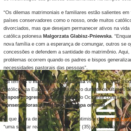
“Os dilemas matrimoniais e familiares estão salientes em
países conservadores como o nosso, onde muitos católic
divorciados, mas que desejam permanecer ativos na vida da
católica polonesa
Malgorzata Glabisz-Pniewska
. “Enqua
nova família e com a esperança de comungar, outros se 
concessões e defendem a santidade do matrimônio. Aqui,
problemas ocorrem quando os padres e bispos generaliz
necessidades pastorais das pessoas”.
Há tempos o
matrimônio
e a
família
vêm separando moder
católicos na Europa; isso ficou claro durante os últimos
S
bispos progressistas
alemães e do Ocidente contra suas
conservadoras
da
Polônia
e
Europa oriental
.
O que já era de se esperar, o tom otimista de
Amoris Laeti
“uma salutar reação de autocrítica” (35) e com suas adver