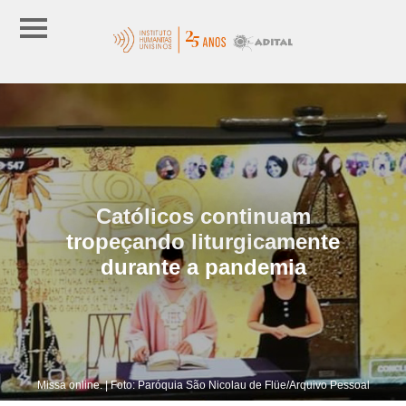
Católicos continuam
tropeçando liturgicamente
durante a pandemia
Missa online. | Foto: Paróquia São Nicolau de Flüe/Arquivo Pessoal