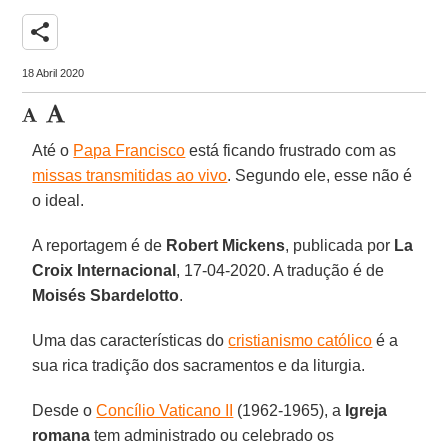
share
18 Abril 2020
Até o
Papa Francisco
está ficando frustrado com as
missas transmitidas ao vivo
. Segundo ele, esse não é
o ideal.
A reportagem é de
Robert Mickens
, publicada por
La
Croix Internacional
, 17-04-2020. A tradução é de
Moisés Sbardelotto
.
Uma das características do
cristianismo católico
é a
sua rica tradição dos sacramentos e da liturgia.
Desde o
Concílio Vaticano II
(1962-1965), a
Igreja
romana
tem administrado ou celebrado os