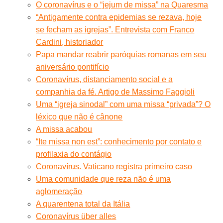
O coronavírus e o “jejum de missa” na Quaresma
“Antigamente contra epidemias se rezava, hoje
se fecham as igrejas”. Entrevista com Franco
Cardini, historiador
Papa mandar reabrir paróquias romanas em seu
aniversário pontifício
Coronavírus, distanciamento social e a
companhia da fé. Artigo de Massimo Faggioli
Uma “igreja sinodal” com uma missa “privada”? O
léxico que não é cânone
A missa acabou
“Ite missa non est”: conhecimento por contato e
profilaxia do contágio
Coronavírus. Vaticano registra primeiro caso
Uma comunidade que reza não é uma
aglomeração
A quarentena total da Itália
Coronavírus über alles