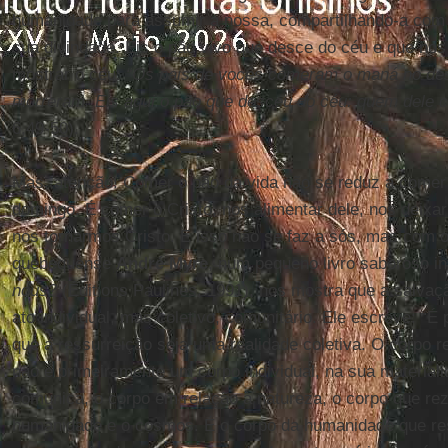
humanidade para assumir a nossa, compartilhando-a com 
sua divindade. Eis o pão vivo que desce do céu e que nos
mostrar o céu:
“Os pais de vocês comeram o maná no dese
morreram. Eis aqui o pão que desceu do céu: quem dele 
6,49-50).
Mas, atenção! Comer o pão da vida não se reduz a comer
domingo. É comer o Cristo, nos alimentar dele, nos deixar
nos tornarmos Cristo. E isso não se faz a sós, mas com 
quebequense
André Myre
, num pequeno livro saboroso in
nous?
(Éditions Paulines, 1991), nos mostra que a salvaç
ato individual, mas coletivo, comunitário. Ele escreve: “É p
que a ressurreição seja uma realidade coletiva. O corpo
não é primeiramente um corpo individual, na sua material
comunica, o corpo em relação à natureza, o corpo que re
humanidade e o cosmos. É o corpo da humanidade que res