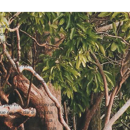
uer dizer ao justo? É
 cristãos criam que Jesus
Páscoa. Por outro lado, não
nçá-lo e assemelhar-nos a
lcança e pela sua divindade
 diviniza. No fundo,
sua humanidade e a sua
idade e é pela segunda que
suscitado.
 o pão vivo que desceu do
ue eu vou dar é a minha
 carne de Cristo é a sua
de tudo, participar na sua