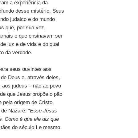
eram a experiência da
ofundo desse mistério. Seus
undo judaico e do mundo
as que, por sua vez,
arnais e que ensinavam ser
de luz e de vida e do qual
o da verdade.
para seus ouvintes aos
 de Deus e, através deles,
i aos judeus – não ao povo
 de que Jesus propõe o pão
e pela origem de Cristo,
 de Nazaré:
“Esse Jesus
e. Como é que ele diz que
stãos do século I e mesmo