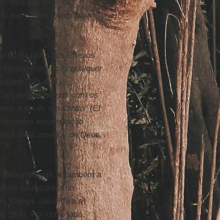
el”. Nós somos então
ão dos outros e eles para
echo da carta aos Efésios
“Afastem de vocês qualquer
aldade“ (Ef 4,31).
 compreensivos uns com os
oou a vocês em Cristo“
(Ef
pressamos essa relação
filhos bem amados de Deus,
 leitura de hoje, é também a
ofeta se encontra no
r:
“Chega, Javé! Tira a
e 19,4). Por outro lado,