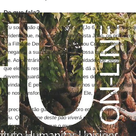
De que fala?
“Eu sou o pão que desceu do céu"
(Jo 6,41). O que isso q
evidente que, no tempo do evangelista João, os primeiros
era Filho de Deus e que ele se tornou Cristo e Senhor na 
é negando a sua humanidade e a nossa que podemos alca
ele. Ao contrário, é pela sua humanidade que Jesus nos a
que ele nos ressuscita, que ele nos dá a sua vida, que nos
devemos guardar as duas dimensões de Cristo Jesus: a 
divindade. É pela primeira que ele nos une na sua human
ele nos transforma para tornarmos Ele, isto é, Cristo Res
É preciso então guardar o equilíbro entre os dois:
“Eu sou
céu. Quem come deste pão viverá para sempre. E o pão q
própria carne, para que o mundo tenha a vida“
(Jo 6,51). A
humanidade em toda a sua fragilidade. Comungar é, antes 