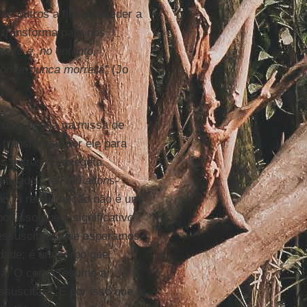
os outros a fim de aceder a
 transforma para nos
rto e, no entanto,
comer nunca morrerá"
(Jo
 uma hóstia na missa de
 transformar por ele para
os outros. O exegeta
titulado
Ciel! Où allons-
ão, a ressurreição não é um
or isso que é significativo
 ressuscitado que esperamos
idade; é um corpo que
za. O corpo resume a
suscitará. É por isso que a