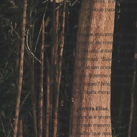
ressurreição de um só, separada dos outros, é impensáv
responsáveis uns dos outros: “Eu contribuo para a salvaç
com a minha”.
É o que caracteriza o homem novo que encontramos no tr
que temos hoje. Devemos nos despojar do homem velho:
aspereza, desdém, raiva, gritaria, insulto, e todo tipo de m
Precisamos nos revestir do homem novo: “Sejam bons e
outros, perdoando-se mutuamente, assim como Deus perd
4,32). No Pai nosso não é o que nós dizemos quando ex
mútua entre o perdão de Deus e o nosso? Nós somos os 
o mesmo título que Jesus Cristo... Nada menos!
Para terminar, a experiência do
profeta Elias
, na primeira
nossa. Em um mundo onde a violência é onipresente, o pr
deserto, desanimado da vida; ele pede mesmo para morre
minha vida, porque eu não sou melhor que meus pais“
(1R