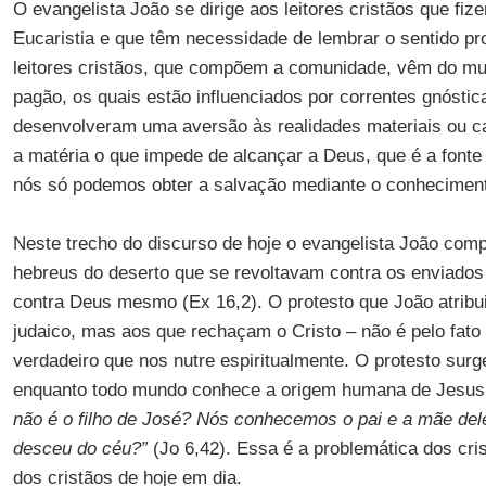
O evangelista João se dirige aos leitores cristãos que fiz
Eucaristia e que têm necessidade de lembrar o sentido pr
leitores cristãos, que compõem a comunidade, vêm do m
pagão, os quais estão influenciados por correntes gnóstic
desenvolveram uma aversão às realidades materiais ou c
a matéria o que impede de alcançar a Deus, que é a fonte 
nós só podemos obter a salvação mediante o conheciment
Neste trecho do discurso de hoje o evangelista João com
hebreus do deserto que se revoltavam contra os enviados
contra Deus mesmo (Ex 16,2). O protesto que João atribu
judaico, mas aos que rechaçam o Cristo – não é pelo fato
verdadeiro que nos nutre espiritualmente. O protesto surg
enquanto todo mundo conhece a origem humana de Jesus
não é o filho de José? Nós conhecemos o pai e a mãe del
desceu do céu?”
(Jo 6,42). Essa é a problemática dos cri
dos cristãos de hoje em dia.