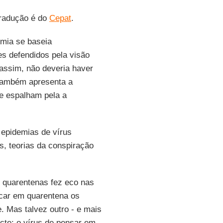
tradução é do
Cepat
.
omia se baseia
s defendidos pela visão
 assim, não deveria haver
ambém apresenta a
se espalham pela a
epidemias de vírus
s, teorias da conspiração
 quarentenas fez eco nas
ocar em quarentena os
 Mas talvez outro - e mais
ecte: o vírus de pensar em