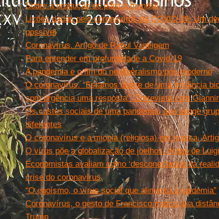
Sobre a produção do pânico mundial
Lições dadas pelo coronavírus da COVID-19: Um de
possível
Coronavírus. Artigo de Raoul Vaneigem
Para entender em profundidade a Covid-19
A pandemia e o fim do neoliberalismo pós-moderno
O coronavírus. “Estamos diante de uma instância biop
com urgência uma resposta”. Entrevista com Gianni
Os custos sociais de uma pandemia, que atinge grup
diferentes
O coronavírus e a miopia (religiosa) em massa. Arti
O vírus põe a globalização de joelhos. Artigo de Luigi
Economistas avaliam como ‘desconectadas da reali
crise do coronavírus
“O egoísmo, o vírus social que alimenta a epidemia”
Coronavírus, o gesto de Francisco marca sua distânc
Trump