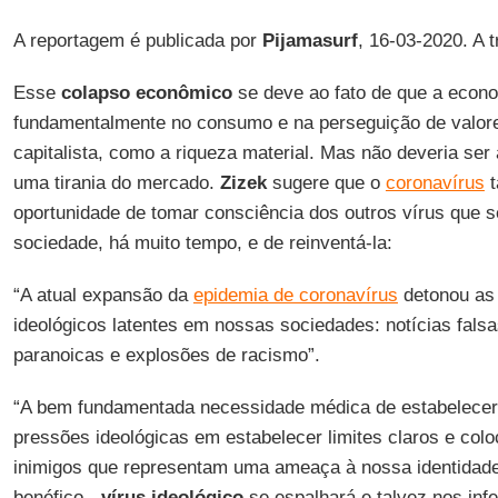
A reportagem é publicada por
Pijamasurf
, 16-03-2020. A 
Esse
colapso econômico
se deve ao fato de que a econ
fundamentalmente no consumo e na perseguição de valore
capitalista, como a riqueza material. Mas não deveria ser
uma tirania do mercado.
Zizek
sugere que o
coronavírus
t
oportunidade de tomar consciência dos outros vírus que 
sociedade, há muito tempo, e de reinventá-la:
“A atual expansão da
epidemia de coronavírus
detonou as 
ideológicos latentes em nossas sociedades: notícias falsa
paranoicas e explosões de racismo”.
“A bem fundamentada necessidade médica de estabelecer
pressões ideológicas em estabelecer limites claros e col
inimigos que representam uma ameaça à nossa identidade.
benéfico -
vírus
ideológico
se espalhará e talvez nos inf