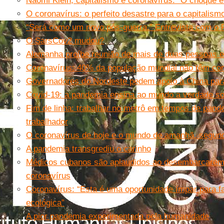
Naomi Klein, capitalismo e coronavírus: “O choque é 
O coronavírus: o perfeito desastre para o capitalism
“Será como um novo pós-guerra.” Entrevista com o 
O SarsCov2 mudou?
Alemanha proíbe reunião de mais de duas pessoas 
Coronavírus: 40% da população mundial não têm co
Governadores do Nordeste pedem apoio à China par
Covid-19: a pandemia ensina ao mundo a verdade so
Fim de linha: trabalhar no metrô em tempos de pan
trabalhador
O coronavírus de hoje e o mundo de amanhã, segund
A pandemia transgrediu o carinho
Médicos cubanos são aplaudidos ao desembarcarem n
coronavírus
Coronavírus: “Esta é uma oportunidade ímpar para f
ecológica”
A pior pandemia experimentada pela humanidade