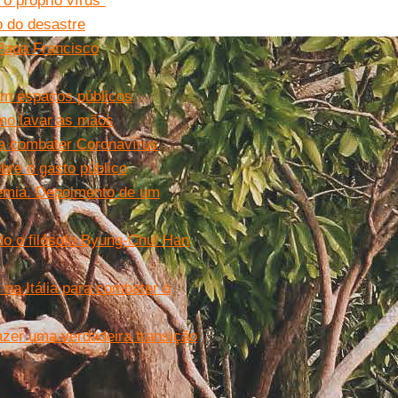
o próprio vírus”
o do desastre
Papa Francisco
em espaços públicos
mo lavar as mãos
a combater Coronavírus
bre o gasto público
demia. Depoimento de um
o o filósofo Byung-Chul Han
a Itália para combater o
azer uma verdadeira transição