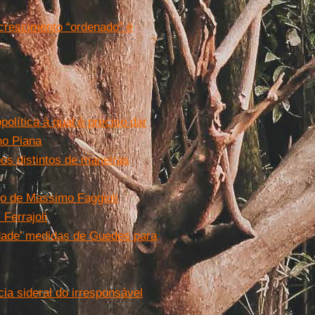
crescimento “ordenado” é
olítica à qual é preciso dar
no Piana
os distintos de maneiras
go de Massimo Faggioli
 Ferrajoli
dade’ medidas de Guedes para
ia sideral do irresponsável