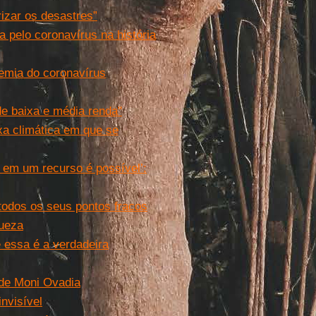
rizar os desastres”
 pelo coronavírus na história
emia do coronavírus
e baixa e média renda"
ixa climática em que se
 em um recurso é possível’:
 todos os seus pontos fracos
ueza
 essa é a verdadeira
 de Moni Ovadia
nvisível