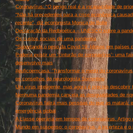
Coronavírus: “O perigo real é a incapacidade de prio
“Não há precedentes para a crise econômica causada
recente”, diz economista Monica de Bolle
Declaração da Redbioética – UNESCO sobre a pand
Os custos sociais de uma pandemia
“Suportando o peso da Covid-19: Idosos em países d
Poderia existir um ‘cinturão de coronavírus’: uma fa
desenvolve mais
#euficoemcasa. ‘Transformar o medo do coronavírus
os conselhos do neurologista Sorrentino
Um vírus inteligente, mas agora é preciso descobrir
Nenhuma pandemia cancela as desigualdades de riq
Coronavírus falirá mais pessoas do que as matará: e
emergência global
A classe operária em tempos de coronavírus. Artigo
Mundo em suspenso: o coronavírus, a incerteza e o i