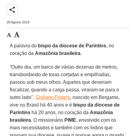
share
28 Agosto 2019
A palavra do
bispo da diocese de Parintins
, no
coração da
Amazônia brasileira
.
“Outro dia, um barco de várias dezenas de metros,
transbordando de toras cortadas e empilhadas,
passou sob meus olhos. Aqueles que deveriam
fiscalizar, quando a carga passa, viraram-se para o
outro lado".
Giuliano Frigeni
, nascido em Bergamo,
vive no Brasil há 40 anos e é
bispo da diocese de
Parintins
há 20 anos, no coração da
Amazônia
brasileira
. O missionário
PIME
, envolvido com os
mais necessitados e também com os índios que
povoam sua diocese, quase ri porque agora o mundo,