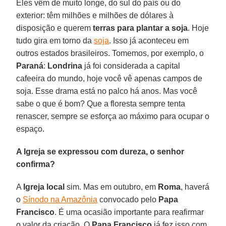
Eles vêm de muito longe, do sul do país ou do
exterior: têm milhões e milhões de dólares à
disposição e querem
terras para plantar a soja
. Hoje
tudo gira em torno da
soja
. Isso já aconteceu em
outros estados brasileiros. Tomemos, por exemplo, o
Paraná
:
Londrina
já foi considerada a capital
cafeeira do mundo, hoje você vê apenas campos de
soja. Esse drama está no palco há anos. Mas você
sabe o que é bom? Que a floresta sempre tenta
renascer, sempre se esforça ao máximo para ocupar o
espaço.
A Igreja se expressou com dureza, o senhor
confirma?
A
Igreja
local
sim. Mas em outubro, em
Roma
, haverá
o
Sínodo na Amazônia
convocado pelo
Papa
Francisco
. É uma ocasião importante para reafirmar
o valor da criação. O
Papa Francisco
já fez isso com