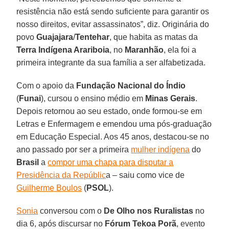
resistência não está sendo suficiente para garantir os
nosso direitos, evitar assassinatos”, diz. Originária do
povo
Guajajara
/
Tentehar
, que habita as matas da
Terra Indígena Arariboia
, no
Maranhão
, ela foi a
primeira integrante da sua família a ser alfabetizada.
Com o apoio da
Fundação Nacional do Índio
(
Funai
), cursou o ensino médio em
Minas Gerais
.
Depois retornou ao seu estado, onde formou-se em
Letras e Enfermagem e emendou uma pós-graduação
em Educação Especial. Aos 45 anos, destacou-se no
ano passado por ser a primeira
mulher indígena
do
Brasil
a
compor uma chapa para disputar a
Presidência da Repúblic
a – saiu como vice de
Guilherme Boulos
(
PSOL
).
Sonia
conversou com o
De Olho nos Ruralistas
no
dia 6, após discursar no
Fórum Tekoa Porã
, evento