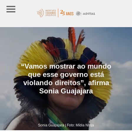
“Vamos mostrar ao mundo
que esse governo está
violando direitos”, afirma
Sonia Guajajara
Sonia Guajajara | Foto: Mídia Ninja