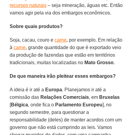
recursos naturais
– seja mineração, águas etc. Então
vamos agir pela via dos embargos econômicos.
Sobre quais produtos?
Soja, cacau, couro e
carne
, por exemplo. Em relação
à
carne
, grande quantidade do que é exportado veio
da produção de fazendas que estão em territórios
tradicionais, muitas localizadas no
Mato Grosso
.
De que maneira irão pleitear esses embargos?
A ideia é ir até a
Europa
. Planejamos ir até a
comissão das
Relações Comerciais
, em
Bruxelas
[
Bélgica
, onde fica o
Parlamento Europeu
], no
segundo semestre, para questionar a
responsabilidade (deles) de manter acordos com um
governo que não está cumprindo as leis. Vamos
chegar munidos de dados, com uma campanha