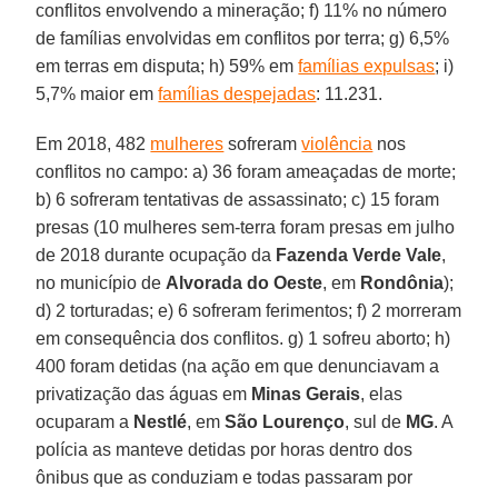
conflitos envolvendo a mineração; f) 11% no número
de famílias envolvidas em conflitos por terra; g) 6,5%
em terras em disputa; h) 59% em
famílias expulsas
; i)
5,7% maior em
famílias despejadas
: 11.231.
Em 2018, 482
mulheres
sofreram
violência
nos
conflitos no campo: a) 36 foram ameaçadas de morte;
b) 6 sofreram tentativas de assassinato; c) 15 foram
presas (10 mulheres sem-terra foram presas em julho
de 2018 durante ocupação da
Fazenda Verde Vale
,
no município de
Alvorada do Oeste
, em
Rondônia
);
d) 2 torturadas; e) 6 sofreram ferimentos; f) 2 morreram
em consequência dos conflitos. g) 1 sofreu aborto; h)
400 foram detidas (na ação em que denunciavam a
privatização das águas em
Minas Gerais
, elas
ocuparam a
Nestlé
, em
São Lourenço
, sul de
MG
. A
polícia as manteve detidas por horas dentro dos
ônibus que as conduziam e todas passaram por