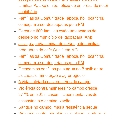
famílias Pataxó em benefício de empresa do setor
imobiliário
Famílias da Comunidade Taboca, no Tocantins,
começam a ser despejadas pela PM
Cerca de 600 famílias estão ameaçadas de
despejo no município de Itacoatiara (AM)
Justiça aprova liminar de despejo de famílias
produtoras do café Guaií, em MG
Famílias da Comunidade Taboca, no Tocantins,
começam a ser despejadas pela PM
Crescem os conflitos pela água no Brasil; entre
as causas, mineração e agronegócio
A vida calejada das mulheres do campo
Violência contra mulheres no campo cresce
377% em 2018; casos incluem tentativas de
assassinato e criminalização
Sangue no campo, mas a resistência segue
Violência contra população rural é invisibilizada