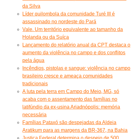
da Silva
Líder quilombola da comunidade Turé III é
assassinado no nordeste do Pará
Vale. Um território equivalente ao tamanho da
Holanda ou da Suíça
Lançamento do relatório anual da CPT destaca o
aumento da violência no campo e dos conflitos
pela água
Incêndios, pistolas e sangue: violência no campo
brasileiro cresce e ameaça comunidades
tradicionais
A luta pela terra em Campo do Meio, MG, só
acaba com o assentamento das famílias no
latifúndio da ex-usina Ariadnópolis: memória
necessária
Famílias Pataxó são despejadas da Aldeia
Aratikum para as margens da BR-367, na Bahia
Justiça Federal determina o despejo de 500