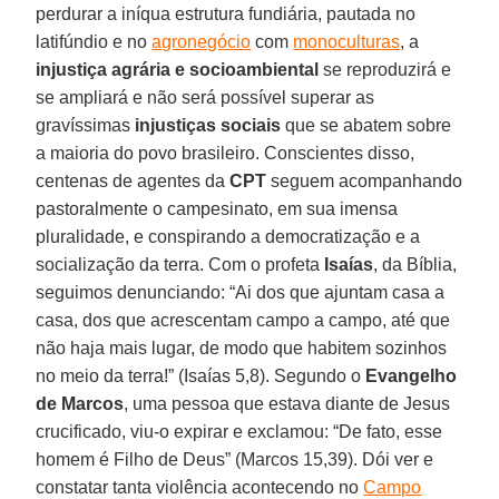
perdurar a iníqua estrutura fundiária, pautada no
latifúndio e no
agronegócio
com
monoculturas
, a
injustiça agrária e socioambiental
se reproduzirá e
se ampliará e não será possível superar as
gravíssimas
injustiças sociais
que se abatem sobre
a maioria do povo brasileiro. Conscientes disso,
centenas de agentes da
CPT
seguem acompanhando
pastoralmente o campesinato, em sua imensa
pluralidade, e conspirando a democratização e a
socialização da terra. Com o profeta
Isaías
, da Bíblia,
seguimos denunciando: “Ai dos que ajuntam casa a
casa, dos que acrescentam campo a campo, até que
não haja mais lugar, de modo que habitem sozinhos
no meio da terra!” (Isaías 5,8). Segundo o
Evangelho
de Marcos
, uma pessoa que estava diante de Jesus
crucificado, viu-o expirar e exclamou: “De fato, esse
homem é Filho de Deus” (Marcos 15,39). Dói ver e
constatar tanta violência acontecendo no
Campo