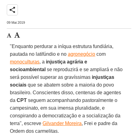
share
09 Mai 2019
"Enquanto perdurar a iníqua estrutura fundiária,
pautada no latifúndio e no
agronegócio
com
monoculturas
, a
injustiça agrária e
socioambiental
se reproduzirá e se ampliará e não
será possível superar as gravíssimas
injustiças
sociais
que se abatem sobre a maioria do povo
brasileiro. Conscientes disso, centenas de agentes
da
CPT
seguem acompanhando pastoralmente o
campesinato, em sua imensa pluralidade, e
conspirando a democratização e a socialização da
terra", escreve
Gilvander Moreira
, Frei e padre da
Ordem dos carmelitas.