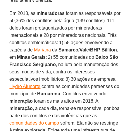
resulta em violência.
Em 2018, as
mineradoras
foram as responsáveis por
50,36% dos conflitos pela água (139 conflitos). 111
deles foram protagonizados por mineradoras
internacionais e 28 por mineradoras nacionais. Três
conflitos emblemáticos: 1) 58 ações envolvendo a
tragédia de
Mariana
da
Samarco
/
Vale
/
BHP
Billiton
,
em
Minas
Gerais
; 2) 55 comunidades do
Baixo São
Francisco Sergipano
, na luta pela manutenção dos
seus modos de vida, contra os interesses
especulativos imobiliários; 3) 30 ações da empresa
Hydro Alunorte
contra as comunidades paraenses do
município de
Barcarena
. Conflitos envolvendo
mineração
foram os mais altos em 2018. A
mineração
, a cada dia, torna-se responsável por boa
parte dos conflitos e das violências que as
comunidades do campo
sofrem. Ela não se restringe
à mina explorada. Exige toda uma infraestrutura de