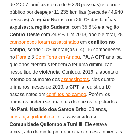
de 2.307 famílias (cerca de 9.228 pessoas) e o poder
público por despejar 11.235 famílias (cerca de 44,940
pessoas). A
região Norte
, com 36,3% das famílias
expulsas; a
região Sudeste
, com 35,6 % e a região
Centro-Oeste
com 24,9%. Em 2018, ano eleitoral, 28
camponeses foram assassinatos
em
conflitos no
campo
, sendo 50% lideranças (14), 16 camponeses
no
Pará
e 3
Sem Terra em Anapu
,
PA
. A
CPT
analisa
que anos eleitorais tendem a ter uma diminuição
nesse tipo de
violência
. Contudo, 2019 já aponta o
retorno do aumento dos
assassinatos
. Nos quatro
primeiros meses de 2019, a
CPT
já registrou 10
assassinatos em
conflitos no campo
. Porém, os
números podem ser maiores do que os registrados.
No
Pará
,
Nazildo
dos
Santos
Brito
, 33 anos,
liderança quilombola
, foi assassinado na
Comunidade Quilombola Turé III
. Ele estava
ameaçado de morte por denunciar crimes ambientais