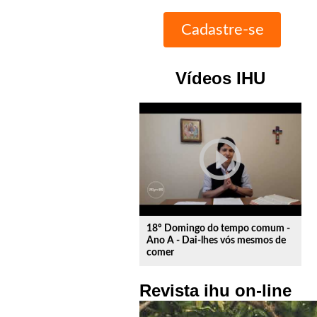
Vídeos IHU
play_circle_outline
18º Domingo do tempo comum -
Ano A - Dai-lhes vós mesmos de
comer
Revista ihu on-line