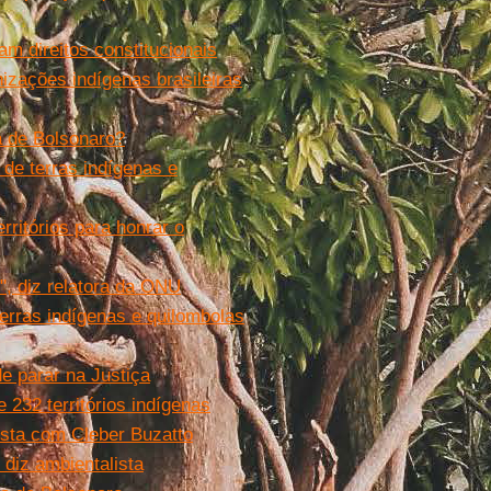
m direitos constitucionais
zações indígenas brasileiras
a de Bolsonaro?
 de terras indígenas e
ritórios para honrar o
, diz relatora da ONU
erras indígenas e quilombolas
e parar na Justiça
232 territórios indígenas
vista com Cleber Buzatto
 diz ambientalista