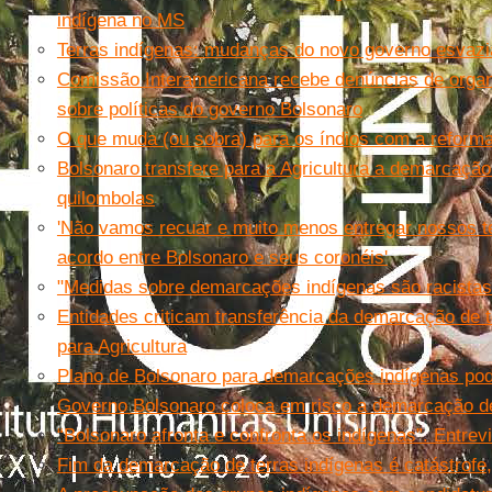
indígena no MS
Terras indígenas: mudanças do novo governo esvazia
Comissão Interamericana recebe denúncias de organi
sobre políticas do governo Bolsonaro
O que muda (ou sobra) para os índios com a reform
Bolsonaro transfere para a Agricultura a demarcação
quilombolas
'Não vamos recuar e muito menos entregar nossos ter
acordo entre Bolsonaro e seus coronéis'
"Medidas sobre demarcações indígenas são racistas"
Entidades criticam transferência da demarcação de t
para Agricultura
Plano de Bolsonaro para demarcações indígenas pod
Governo Bolsonaro coloca em risco a demarcação de 
“Bolsonaro afronta e confronta os indígenas”. Entre
Fim da demarcação de terras indígenas é catástrofe,