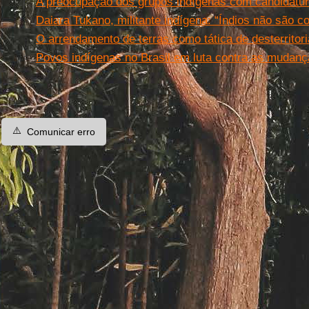
A preocupação dos grupos indígenas com candidatur
Daiara Tukano, militante indígena: “Índios não são c
O arrendamento de terras como tática de desterritori
Povos indígenas no Brasil em luta contra as mudanç
⚠️
Comunicar erro