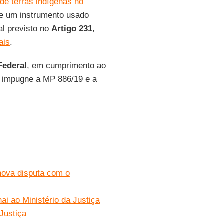
e terras indígenas no
 de um instrumento usado
al previsto no
Artigo 231
,
ais
.
Federal
, em cumprimento ao
, impugne a MP 886/19 e a
nova disputa com o
i ao Ministério da Justiça
Justiça