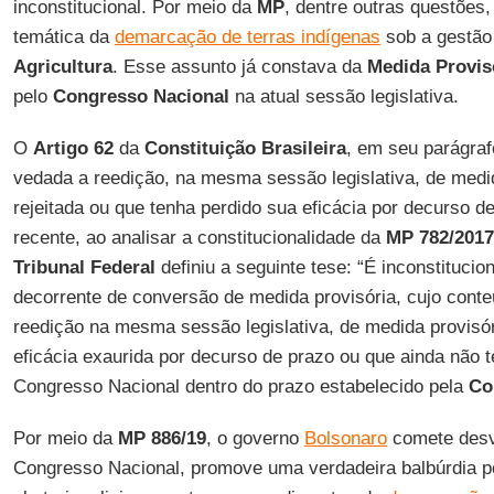
inconstitucional. Por meio da
MP
, dentre outras questões,
temática da
demarcação de terras indígenas
sob a gestã
Agricultura
. Esse assunto já constava da
Medida Provis
pelo
Congresso Nacional
na atual sessão legislativa.
O
Artigo 62
da
Constituição Brasileira
, em seu parágraf
vedada a reedição, na mesma sessão legislativa, de medid
rejeitada ou que tenha perdido sua eficácia por decurso d
recente, ao analisar a constitucionalidade da
MP 782/2017
Tribunal Federal
definiu a seguinte tese: “É inconstitucion
decorrente de conversão de medida provisória, cujo conte
reedição na mesma sessão legislativa, de medida provisóri
eficácia exaurida por decurso de prazo ou que ainda não t
Congresso Nacional dentro do prazo estabelecido pela
Co
Por meio da
MP 886/19
, o governo
Bolsonaro
comete desvi
Congresso Nacional, promove uma verdadeira balbúrdia pol