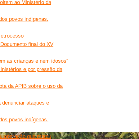
ltem ao Ministério da
a dos povos indígenas.
retrocesso
 Documento final do XV
em as crianças e nem idosos”
nistérios e por pressão da
Nota da APIB sobre o uso da
a denunciar ataques e
a dos povos indígenas.
ou operação que matou