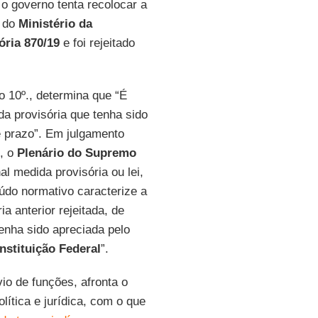
 o governo tenta recolocar a
o do
Ministério da
ória 870/19
e foi rejeitado
o 10º., determina que “É
a provisória que tenha sido
e prazo”. Em julgamento
, o
Plenário do Supremo
al medida provisória ou lei,
údo normativo caracterize a
a anterior rejeitada, de
enha sido apreciada pelo
nstituição Federal
”.
o de funções, afronta o
ítica e jurídica, com o que