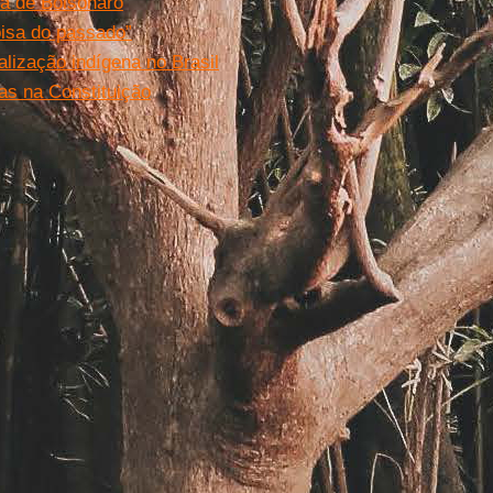
a de Bolsonaro
oisa do passado”
alização indígena no Brasil
as na Constituição