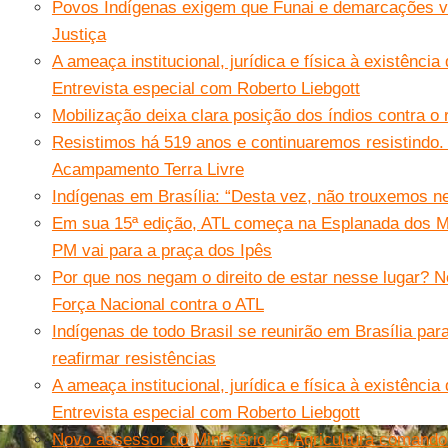
Povos Indígenas exigem que Funai e demarcações vo
Justiça
A ameaça institucional, jurídica e física à existênci
Entrevista especial com Roberto Liebgott
Mobilização deixa clara posição dos índios contra o 
Resistimos há 519 anos e continuaremos resistindo.
Acampamento Terra Livre
Indígenas em Brasília: “Desta vez, não trouxemos n
Em sua 15ª edição, ATL começa na Esplanada dos Mi
PM vai para a praça dos Ipês
Por que nos negam o direito de estar nesse lugar? 
Força Nacional contra o ATL
Indígenas de todo Brasil se reunirão em Brasília par
reafirmar resistências
A ameaça institucional, jurídica e física à existênci
Entrevista especial com Roberto Liebgott
Novo assessor do Ministério da Agricultura comand