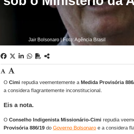
 sob o Ministério da A
Jair Bolsonaro | Foto: Agência Brasil
O
Cimi
repudia veementemente a
Medida Provisória 886
a considera flagrantemente inconstitucional.
Eis a nota.
O
Conselho Indigenista Missionário-Cimi
repudia veem
Provisória 886/19
do
Governo Bolsonaro
e a considera fl