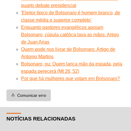
quarto debate presidencial
'Eleitor típico de Bolsonaro é homem branco, de
classe média e superior completo'
Enquanto pastores evangélicos apoiam
Bolsonaro, cúpula católica lava as mãos. Artigo
de Juan Arias
Quem pode nos livrar de Bolsonaro. Artigo de
Antonio Martins
Bolsonaro, ou: Quem lança mão da espada, pela
espada perecerá (Mt 26, 52)
Por que há mulheres que votam em Bolsonaro?
⚠️
Comunicar erro
NOTÍCIAS RELACIONADAS