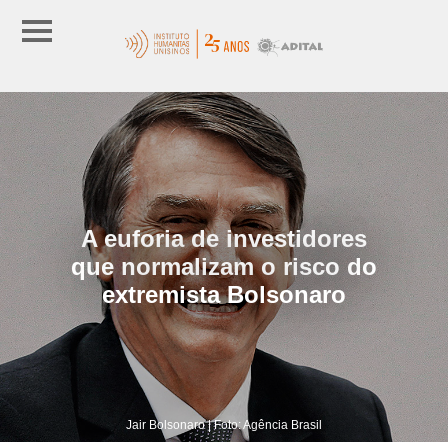
A euforia de investidores
que normalizam o risco do
extremista Bolsonaro
Jair Bolsonaro | Foto: Agência Brasil