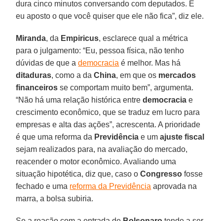
dura cinco minutos conversando com deputados. E
eu aposto o que você quiser que ele não fica”, diz ele.
Miranda
, da
Empiricus
, esclarece qual a métrica
para o julgamento: “Eu, pessoa física, não tenho
dúvidas de que a
democracia
é melhor. Mas há
ditaduras
, como a da
China
, em que os
mercados
financeiros
se comportam muito bem”, argumenta.
“Não há uma relação histórica entre
democracia
e
crescimento econômico, que se traduz em lucro para
empresas e alta das ações”, acrescenta. A prioridade
é que uma reforma da
Previdência
e um
ajuste fiscal
sejam realizados para, na avaliação do mercado,
reacender o motor econômico. Avaliando uma
situação hipotética, diz que, caso o
Congresso
fosse
fechado e uma
reforma da Previdência
aprovada na
marra, a bolsa subiria.
Se a reação com a entrada de
Bolsonaro
tende a ser