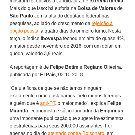
mostram receptivos à candidatura de
extrema direita
.
Mais do que isso: há euforia na
Bolsa de Valores
de
São Paulo
com a alta do deputado federal nas
pesquisas, ao lado do crescimento da
rejeição à
opção petista
, a quatro dias do primeiro turno. Nesta
terça, o índice
Ibovespa
fechou em alta de quase 4%,
a maior desde novembro de 2016, com um dólar, em
queda, valendo 3,9 reais.
A reportagem é de
Felipe Betim
e
Regiane Oliveira
,
publicada por
El País
, 03-10-2018.
“Caiu a ficha de que se não temos ninguém
exatamente como gostaríamos, pelo menos teremos
alguém que é
anti-PT
, o maior medo”, explica
Felipe
Miranda
, economista e sócio-fundador da
Empiricus
,
uma importante publicação que sugere investimentos
e estratégias para seus 200.000 assinantes. Foi
apenas no dia do
atentado contra Bolsonaro
, em