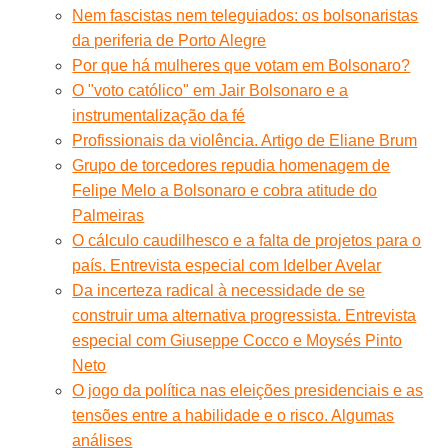
Nem fascistas nem teleguiados: os bolsonaristas
da periferia de Porto Alegre
Por que há mulheres que votam em Bolsonaro?
O "voto católico" em Jair Bolsonaro e a
instrumentalização da fé
Profissionais da violência. Artigo de Eliane Brum
Grupo de torcedores repudia homenagem de
Felipe Melo a Bolsonaro e cobra atitude do
Palmeiras
O cálculo caudilhesco e a falta de projetos para o
país. Entrevista especial com Idelber Avelar
Da incerteza radical à necessidade de se
construir uma alternativa progressista. Entrevista
especial com Giuseppe Cocco e Moysés Pinto
Neto
O jogo da política nas eleições presidenciais e as
tensões entre a habilidade e o risco. Algumas
análises