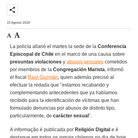
share
15 Agosto 2018
La policía allanó el martes la sede de la
Conferencia
Episcopal de Chile
en el marco de una causa sobre
presuntas violaciones
y
abusos sexuales
cometidos
por miembros de la
Congregación Marista
, informó
el fiscal
Raúl Guzmán
, quien además precisó al
efectuar la redada que "estamos recabando y
complementando antecedentes que ya habíamos
recibido para la identificación de víctimas que han
formulado denuncias por abusos de distinto tipo,
particularmente, de
carácter sexual
".
A informação é publicada por
Religión Digital
e é
destaque em todos os jornais chilenos no dia de hoje,