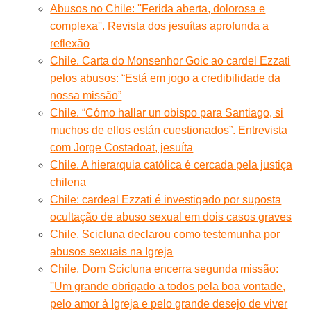
Abusos no Chile: ''Ferida aberta, dolorosa e
complexa''. Revista dos jesuítas aprofunda a
reflexão
Chile. Carta do Monsenhor Goic ao cardel Ezzati
pelos abusos: “Está em jogo a credibilidade da
nossa missão”
Chile. “Cómo hallar un obispo para Santiago, si
muchos de ellos están cuestionados”. Entrevista
com Jorge Costadoat, jesuíta
Chile. A hierarquia católica é cercada pela justiça
chilena
Chile: cardeal Ezzati é investigado por suposta
ocultação de abuso sexual em dois casos graves
Chile. Scicluna declarou como testemunha por
abusos sexuais na Igreja
Chile. Dom Scicluna encerra segunda missão:
''Um grande obrigado a todos pela boa vontade,
pelo amor à Igreja e pelo grande desejo de viver