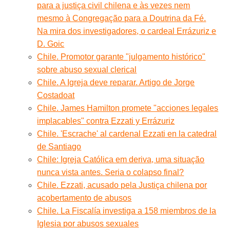
para a justiça civil chilena e às vezes nem
mesmo à Congregação para a Doutrina da Fé.
Na mira dos investigadores, o cardeal Errázuriz e
D. Goic
Chile. Promotor garante "julgamento histórico"
sobre abuso sexual clerical
Chile. A Igreja deve reparar. Artigo de Jorge
Costadoat
Chile. James Hamilton promete "acciones legales
implacables" contra Ezzati y Errázuriz
Chile. 'Escrache' al cardenal Ezzati en la catedral
de Santiago
Chile: Igreja Católica em deriva, uma situação
nunca vista antes. Seria o colapso final?
Chile. Ezzati, acusado pela Justiça chilena por
acobertamento de abusos
Chile. La Fiscalía investiga a 158 miembros de la
Iglesia por abusos sexuales