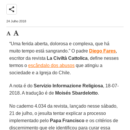
share
24 Julho 2018
“Uma ferida aberta, dolorosa e complexa, que há
muito tempo está sangrando.” O padre
Diego Fares
,
escritor da revista
La Civiltà Cattolica
, define nesses
termos o
escândalo dos abusos
que atingiu a
sociedade e a Igreja do Chile.
A nota é do
Servizio Informazione Religiosa
, 18-07-
2018. A tradução é de
Moisés Sbardelotto
.
No caderno 4.034 da revista, lançado nesse sábado,
21 de julho, o jesuíta tentar explicar a processo
implementado pelo
Papa Francisco
e os critérios de
discernimento que ele identificou para curar essa