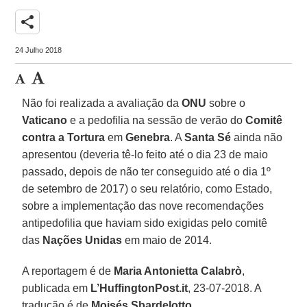
share
24 Julho 2018
Não foi realizada a avaliação da
ONU
sobre o
Vaticano
e a pedofilia na sessão de verão do
Comitê
contra a Tortura
em
Genebra
. A
Santa Sé
ainda não
apresentou (deveria tê-lo feito até o dia 23 de maio
passado, depois de não ter conseguido até o dia 1º
de setembro de 2017) o seu relatório, como Estado,
sobre a implementação das nove recomendações
antipedofilia que haviam sido exigidas pelo comitê
das
Nações Unidas
em maio de 2014.
A reportagem é de
Maria Antonietta Calabrò
,
publicada em
L’HuffingtonPost.it
, 23-07-2018. A
tradução é de
Moisés Sbardelotto
.