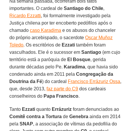
Na semana passada, ocorreram dois fatos
importantes. O cardeal de
Santiago do Chile
,
Ricardo Ezzatti
, foi formalmente investigado pela
Justiça chilena por ter encoberto pedófilos após o
chamado
caso Karadima
e os abusos do chanceler
do próprio arcebispado, o sacerdote
Oscar Muñoz
Toledo
. Os escritórios de
Ezzati
também foram
vasculhados. Ele é o sucessor em
Santiago
(em cujo
território está a paróquia de
El Bosque
, gerida
durante décadas pelo Pe.
Karadima
, que havia sido
condenado ainda em 2011 pela
Congregação da
Doutrina da Fé
) do cardeal
Francisco Errázuriz Ossa
,
que, desde 2013,
faz parte do C9
dos cardeais
conselheiros do
Papa Francisco
.
Tanto
Ezzati
quanto
Errázuriz
foram denunciados ao
Comitê contra a Tortura
de
Genebra
ainda em 2014
pela
SNAP
, a associação de vítimas da pedofilia do