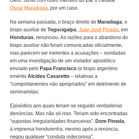
clero. Junto com outro membro do
C9
, o cardeal
Óscar Maradiaga
, por um caso.
Na semana passada, o braço direito de
Maradiaga
, o
bispo auxiliar de
Tegucigalpa
,
Juan José Pineda
, em
Honduras
, renunciou. As razões para o abandono do
bispo auxiliar não foram comunicadas oficialmente,
mas parecem ser inerentes a acusações – sondadas
em uma investigação de um visitador apostólico
enviado pelo
Papa Francisco
(o bispo argentino
emérito
Alcides Casaretto
– relativas a
“comportamentos não apropriados” em detrimento de
seminaristas.
Episódios aos quais teriam se seguido verdadeiras
denúncias. Mas não só isso. Teriam sido encontradas
“supostas irregularidades financeiras”.
Dom Pineda
,
à imprensa hondurenha, mesmo após a renúncia,
negou qualquer “conduta indecorosa”.