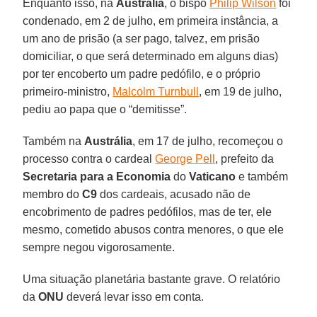
Enquanto isso, na
Austrália
, o bispo
Philip Wilson
foi
condenado, em 2 de julho, em primeira instância, a
um ano de prisão (a ser pago, talvez, em prisão
domiciliar, o que será determinado em alguns dias)
por ter encoberto um padre pedófilo, e o próprio
primeiro-ministro,
Malcolm Turnbull
, em 19 de julho,
pediu ao papa que o “demitisse”.
Também na
Austrália
, em 17 de julho, recomeçou o
processo contra o cardeal
George Pell
, prefeito da
Secretaria para a Economia
do
Vaticano
e também
membro do
C9
dos cardeais, acusado não de
encobrimento de padres pedófilos, mas de ter, ele
mesmo, cometido abusos contra menores, o que ele
sempre negou vigorosamente.
Uma situação planetária bastante grave. O relatório
da
ONU
deverá levar isso em conta.