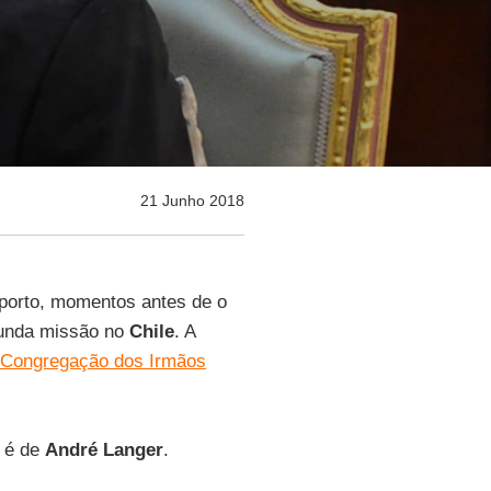
21 Junho 2018
oporto, momentos antes de o
unda missão no
Chile
. A
a Congregação dos Irmãos
o é de
André Langer
.