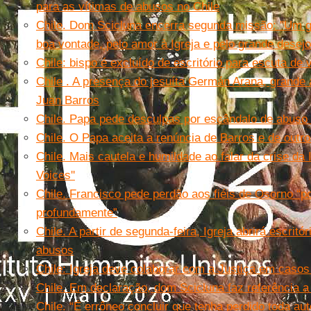
para as vítimas de abusos no Chile
Chile. Dom Scicluna encerra segunda missão: ''Um g
boa vontade, pelo amor à Igreja e pelo grande desejo 
Chile: bispo é excluído de escritório para escuta de
Chile . A presença do jesuíta Germán Arana, grande 
Juan Barros
Chile. Papa pede desculpas por escândalo de abuso
Chile. O Papa aceita a renúncia de Barros e de outro
Chile. Mais cautela e humildade ao falar da crise da I
Voices''
Chile. Francisco pede perdão aos fiéis de Osorno “por
profundamente”
Chile. A partir de segunda-feira, Igreja abrirá escrit
abusos
Chile: Igreja deve colaborar com a Justiça em casos
Chile. Em declaração, dom Scicluna faz referência 
Chile. “É errôneo concluir que tenha perdido toda aut