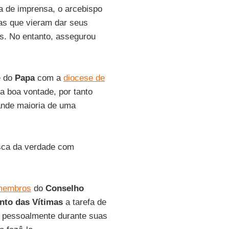
a de imprensa, o arcebispo
as que vieram dar seus
s. No entanto, assegurou
e do
Papa
com a
diocese de
ta boa vontade, por tanto
ande maioria de uma
usca da verdade com
 membros
do
Conselho
nto das Vítimas
a tarefa de
r pessoalmente durante suas