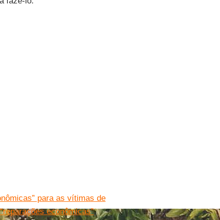
a fazê-lo.
onômicas” para as vítimas de
 “reparações econômicas”