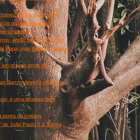
rtomeu, na verdade, uma
nício de uma nova fase
me do papa''
rros, então bispo castrense
” do Papa, mas pedem medidas
i em graves erros de
an Barros deveria renunciar
spo: é uma diocese bem
a ponta do iceberg
 de João Paulo II à ''Igreja