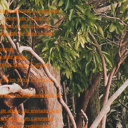
rande obrigado a todos pela
de viver reconciliados''
 vítimas de abuso sexual
apoiador do bispo emérito
 sexual
s dois bispos
greja: o caso ''Catholic
 tê-los ferido e ofendido
ório para receber denúncias de
 de abuso, diz enviado papal
a encontro com canonistas
oridade ou credibilidade”,