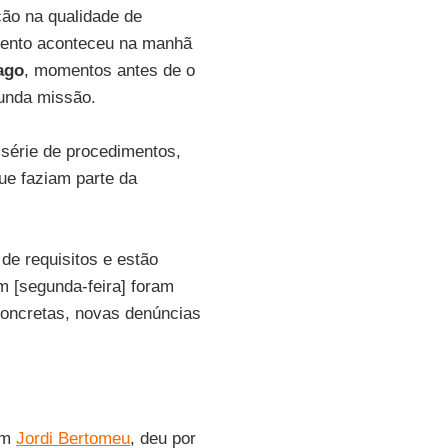
ção na qualidade de
mento aconteceu na manhã
ago
, momentos antes de o
gunda missão.
 série de procedimentos,
e faziam parte da
 de requisitos e estão
m [segunda-feira] foram
oncretas, novas denúncias
om
Jordi Bertomeu
, deu por