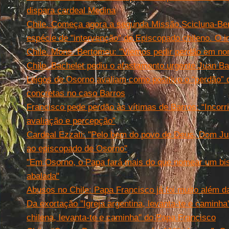
dispara cardeal Medina
Chile. Começa agora a segunda Missão Scicluna-Be
espécie de "intervenção" do Episcopado chileno. O i
Chile. Mons. Bertomeu: ''Viemos pedir perdão em no
Chile. Bachelet pediu o afastamento urgente Juan Ba
Leigos de Osorno avaliam como positivo o “perdão
concretas no caso Barros
Francisco pede perdão às vítimas de Barros: “Incorr
avaliação e percepção”
Cardeal Ezzati: ''Pelo bem do povo de Deus, Dom Ju
ao episcopado de Osorno''
"Em Osorno, o Papa fará mais do que nomear um bi
abalada"
Abusos no Chile: Papa Francisco já foi muito além d
Da exortação ''Igreja argentina, levanta-te e caminha''
chilena, levanta-te e caminha'' do Papa Francisco