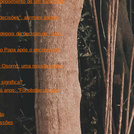
O depoimento de um sacerdote
 decisões", afirmam padres
 depois da decisão do Papa”,
ao Papa após o encontro de
de Osorno: uma missão muito
 significa?
anos: ''Fui obstaculizado,
ão
issões