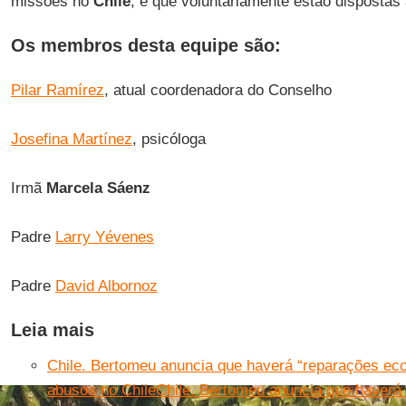
missões no
Chile
, e que voluntariamente estão dispostas 
Os membros desta equipe são:
Pilar Ramírez
, atual coordenadora do Conselho
Josefina Martínez
, psicóloga
Irmã
Marcela Sáenz
Padre
Larry Yévenes
Padre
David Albornoz
Leia mais
Chile. Bertomeu anuncia que haverá “reparações ec
abusos no Chile
Chile. Bertomeu anuncia que haverá