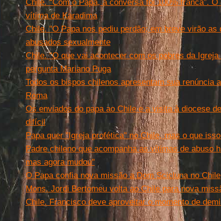
Chile. “Com o Papa, a conversa foi 100% franca”. 
vítima de Karadima
Chile. "O Papa nos pediu perdão; em breve virão as
abusados sexualmente
Chile. “O que vai acontecer com os pobres da Igreja
pergunta Mariano Puga
Todos os bispos chilenos apresentam sua renúncia 
Roma
Os enviados do papa ao Chile e a visita à diocese 
difícil
Papa quer ''Igreja profética'' no Chile, mas o que isso
Padre chileno que acompanha as vítimas de abuso há 
mas agora mudou''
O Papa confia nova missão a Dom Scicluna no Chile
Mons. Jordi Bertomeu volta ao Chile para nova miss
Chile. Francisco deve aproveitar o momento de dem