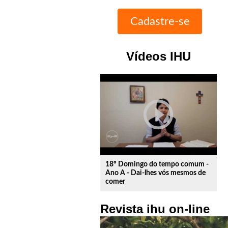
Vídeos IHU
play_circle_outline
18º Domingo do tempo comum -
Ano A - Dai-lhes vós mesmos de
comer
Revista ihu on-line