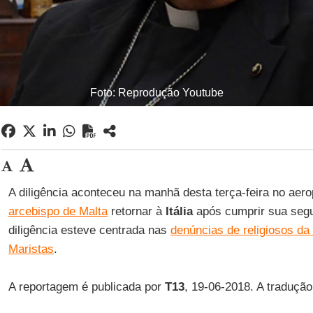
Foto: Reprodução Youtube
A diligência aconteceu na manhã desta terça-feira no aer
arcebispo de Malta
retornar à
Itália
após cumprir sua seg
diligência esteve centrada nas
denúncias de religiosos d
Maristas
.
A reportagem é publicada por
T13
, 19-06-2018. A traduçã