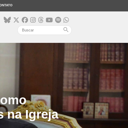
ONTATO
search
 como
 na Igreja