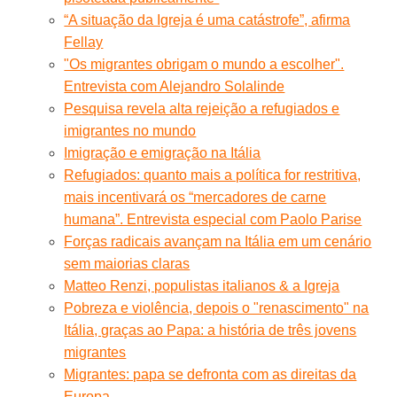
“A situação da Igreja é uma catástrofe”, afirma
Fellay
"Os migrantes obrigam o mundo a escolher".
Entrevista com Alejandro Solalinde
Pesquisa revela alta rejeição a refugiados e
imigrantes no mundo
Imigração e emigração na Itália
Refugiados: quanto mais a política for restritiva,
mais incentivará os “mercadores de carne
humana”. Entrevista especial com Paolo Parise
Forças radicais avançam na Itália em um cenário
sem maiorias claras
Matteo Renzi, populistas italianos & a Igreja
Pobreza e violência, depois o "renascimento" na
Itália, graças ao Papa: a história de três jovens
migrantes
Migrantes: papa se defronta com as direitas da
Europa