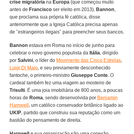
crise migratória
na
Europa
(que começou muito
antes de
Francisco
ser eleito em 2013).
Bannon
,
que proclama sua própria fé católica, disse
anteriormente que a Igreja Católica precisa apenas
de "estrangeiros ilegais" para preencher seus bancos.
Bannon
estava em Roma no início de junho para
celebrar o novo governo populista da
Itália
, dirigido
por
Salvini
, o líder do
Movimento das Cinco Estrelas
,
Luigi Di Maio
, e seu previamente desconhecido
fantoche, o primeiro-ministro
Giuseppe Conte
. O
cardeal também fez uma viagem ao mosteiro de
Trisulti
. É uma joia imobiliária de 800 anos, a poucas
horas de
Roma
, sendo desenvolvida por
Benjamin
Harnwell
, um católico conservador britânico ligado ao
UKIP
, partido que construiu sua reputação como um
bastião do pensamento de direita.
Harnwell
e sua organização são uma conexão