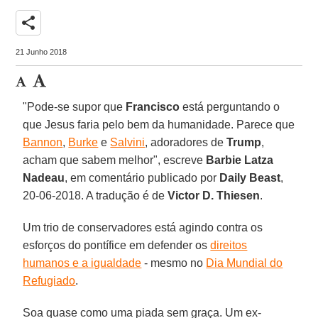
share
21 Junho 2018
"Pode-se supor que
Francisco
está perguntando o
que Jesus faria pelo bem da humanidade. Parece que
Bannon
,
Burke
e
Salvini
, adoradores de
Trump
,
acham que sabem melhor", escreve
Barbie Latza
Nadeau
, em comentário publicado por
Daily Beast
,
20-06-2018. A tradução é de
Victor D. Thiesen
.
Um trio de conservadores está agindo contra os
esforços do pontífice em defender os
direitos
humanos e a igualdade
- mesmo no
Dia Mundial do
Refugiado
.
Soa quase como uma piada sem graça. Um ex-