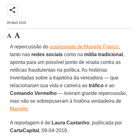
share
09 Abril 2018
A repercussão do
assassinato de Marielle Franco
,
tanto nas
redes sociais
como na
mídia tradicional
,
aponta para um possível ponto de virada contra as
notícias fraudulentas na política. As histórias
inventadas sobre a trajetória da vereadora — que
relacionaram sua vida e carreira ao
tráfico
e ao
Comando Vermelho
— tiveram grande repercussão,
mas não se sobrepuseram à história verdadeira de
Marielle
.
A reportagem é de
Laura Castanho
, publicada por
CartaCapital
, 09-04-2018.