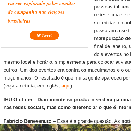
vai ser explorado pelos comitês
pessoas influenc
de campanha nas eleições
redes sociais se
brasileiras
sucedidas em inf
passaram a se t
Tweet
manipulação de
final de janeiro
dois eventos no
mesmo local e horário, simplesmente para colocar ativist
outros. Um dos eventos era contra os muçulmanos e o out
muçulmanos. O resultado é que muita gente apareceu por 
(veja a notícia, em inglês,
aqui
).
IHU On-Line – Diariamente se produz e se divulga um
nas redes sociais, mas como diferenciar o que é info
Fabrício Benevenuto –
Essa é a grande questão. As
notí
credibilidade até mesmo das notícias bem fundamentadas