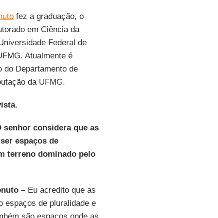
nuto
fez a graduação, o
utorado em Ciência da
niversidade Federal de
UFMG. Atualmente é
to do Departamento de
putação da UFMG.
ista.
O senhor considera que as
 ser espaços de
um terreno dominado pelo
enuto –
Eu acredito que as
 espaços de pluralidade e
ambém são espaços onde as