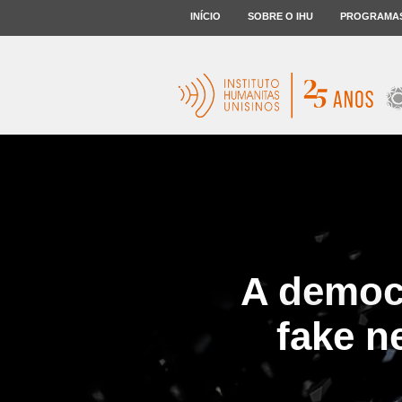
INÍCIO
SOBRE O IHU
PROGRAMA
A democr
fake n