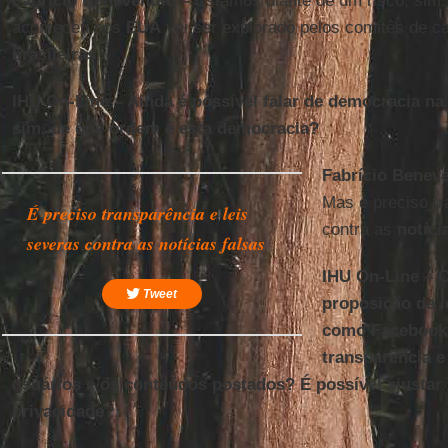
Fabrício Benevenuto –
Estamos diante de um risco, sim. 
aconteceu nos
EUA
vai ser explorado pelos comitês de 
brasileiras
.
IHU On-Line – Ainda é possível falar de democracia na
sim, de que ordem é esta democracia?
Fabrício Benev
Mas é preciso tr
É preciso transparência e leis
contra as
notíci
severas contra as notícias falsas
IHU On-Line – 
Tweet
proposição de l
como Facebook 
transparência e
usuários e os conteúdos postados? É possível ajustar i
privacidade?