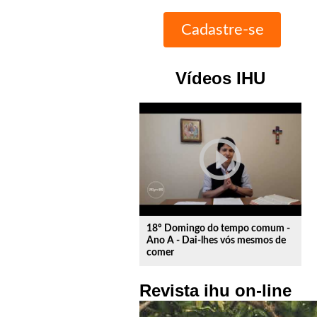
Vídeos IHU
play_circle_outline
18º Domingo do tempo comum -
Ano A - Dai-lhes vós mesmos de
comer
Revista ihu on-line