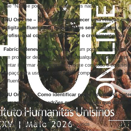
que “Não se pode acreditar em mais nada”.
IHU On-Line – É possível estabelecer uma relação ent
“digital influencers”, muitos deles sem qualquer com
profissional com a informação, e o crescimento dos pe
Fabrício Benevenuto –
Qualquer um pode criar uma pág
um provedor de “news”. Ou seja, qualquer um pode fazer o
tentar informar os outros. Isso mexe com todo o ecossiste
espaço para usuários com pouco compromisso profissiona
influentes.
IHU On-Line – Como identificar perfis falsos? Há sist
comportamentos padrões que evidenciam que determi
produzido por um robô ou por perfis falsos?
Fabrício Benevenuto –
Existem vários