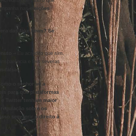
Acredito que tudo o que
campanha nas
eleições
 era das fake news? Se
enuto –
Eu acredito que sim.
ansparência e leis severas
as falsas
.
Como o senhor vê a
eis para que plataformas
e Twitter tenham maior
 regulação sobre os
sso sem ferir o direito à