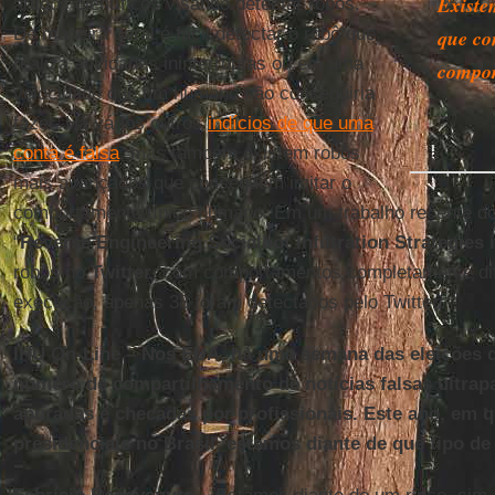
Existe
artigos científicos visando detectar robôs.
De maneira geral é fácil detectar o robô que
que co
realiza atividades ininterruptas ou em uma
compor
velocidade que um humano não conseguiria
fazer. Há vários outros
indícios de que uma
conta é falsa
, mas também existem robôs
mais avançados que conseguem imitar o
comportamento típico humano. Em um trabalho recente do 
“
Reverse Engineering Socialbot Infiltration Strategies i
robôs no
Twitter
, com comportamentos completamente di
execução, apenas 38 foram detectados pelo Twitter.
IHU On-Line – Nos EUA, há uma semana das eleições 
número de compartilhamento de notícias falsas ultrap
apuradas e checadas por profissionais. Este ano, em q
presidenciais no Brasil, estamos diante de que tipo de