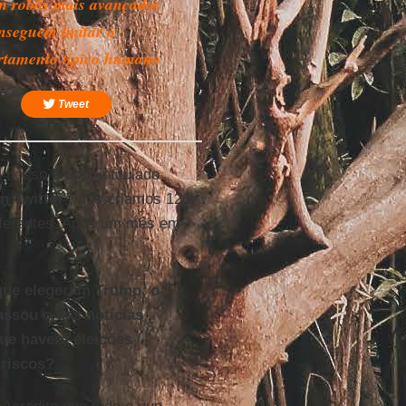
m robôs mais avançados
nseguem imitar o
tamento típico humano
Tweet
nosso grupo, intitulado
n Twitter
”, nós criamos 120
ferentes. Após um mês em
que elegeram Trump, o
assou o das notícias
ue haverá eleições
 riscos?