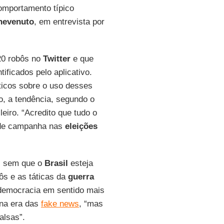
omportamento típico
nevenuto
, em entrevista por
20 robôs no
Twitter
e que
ficados pelo aplicativo.
ticos sobre o uso desses
o, a tendência, segundo o
leiro. “Acredito que tudo o
 de campanha nas
eleições
s sem que o
Brasil
esteja
ôs e as táticas da
guerra
 democracia em sentido mais
na era das
fake news
, “mas
alsas”.