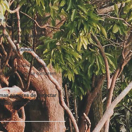
re a emergência dos
promisso ético ou
rfis sociais fakes?
ina no
Facebook
e se tornar
 papel de um jornalista e
ma jornalístico e cria
l ou ético de se tornarem
emas capazes de detectar
nado conteúdo é