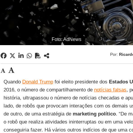
Foto: AdNews
Por:
Ricar
Quando
Donald Trump
foi eleito presidente dos
Estados U
2016, o número de compartilhamento de
notícias falsas
, 
história, ultrapassou o número de notícias checadas e apu
lado, de robôs que provocam interações com os demais us
de outro, de uma estratégia de
marketing político
. “De ma
o robô que realiza atividades ininterruptas ou em uma v
conseguiria fazer. Há vários outros indícios de que uma 