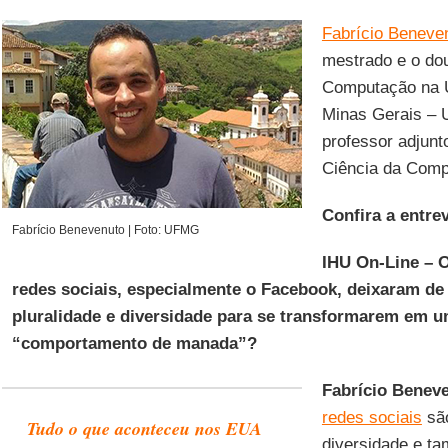
Fabrício Beneve
mestrado e o do
Computação na U
Minas Gerais – 
professor adjun
Ciência da Com
Confira a entrev
Fabrício Benevenuto | Foto: UFMG
IHU On-Line – 
redes sociais, especialmente o Facebook, deixaram de
pluralidade e diversidade para se transformarem em 
“comportamento de manada”?
Fabrício Benev
redes sociais
são
Tudo o que aconteceu nos EUA
diversidade e t