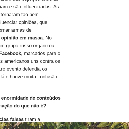
iam e são influenciadas. As
 tornaram tão bem
luenciar opiniões, que
ornar armas de
 opinião em massa
. No
, um grupo russo organizou
Facebook
, marcados para o
as americanos uns contra os
ro evento defendia os
lá e houve muita confusão.
a enormidade de conteúdos
rmação do que não é?
cias falsas
tiram a
, gerando a impressão de