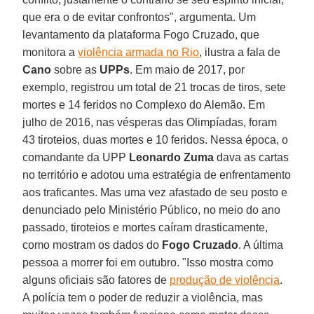
que era o de evitar confrontos", argumenta. Um
levantamento da plataforma Fogo Cruzado, que
monitora a
violência armada no Rio
, ilustra a fala de
Cano
sobre as
UPPs
. Em maio de 2017, por
exemplo, registrou um total de 21 trocas de tiros, sete
mortes e 14 feridos no Complexo do Alemão. Em
julho de 2016, nas vésperas das Olimpíadas, foram
43 tiroteios, duas mortes e 10 feridos. Nessa época, o
comandante da UPP
Leonardo Zuma
dava as cartas
no território e adotou uma estratégia de enfrentamento
aos traficantes. Mas uma vez afastado de seu posto e
denunciado pelo Ministério Público, no meio do ano
passado, tiroteios e mortes caíram drasticamente,
como mostram os dados do
Fogo Cruzado
. A última
pessoa a morrer foi em outubro. "Isso mostra como
alguns oficiais são fatores de
produção de violência
.
A polícia tem o poder de reduzir a violência, mas