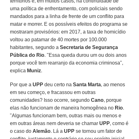
territórios e, em muitos casos, na continuidade de
uma política de enfrentamento, com policiais sendo
mandados para a linha de frente de um conflito para
matar e morrer. E os possíveis efeitos do programa se
mostraram provisórios: em 2017, a taxa de homicídio
voltou ao patamar de 40 mortes por 100.000
habitantes, segundo a
Secretaria de Segurança
Pública do Rio
. "Essa queda durou um ou dois anos
porque você tem rearranjo da economia criminosa",
explica
Muniz
.
Por que a
UPP
deu certo na
Santa Marta
, ao menos
em seu começo, e fracassou em outras
comunidades? Isso ocorre, segundo
Cano
, porque
elas não funcionam de maneira homogênea no
Rio
.
"Algumas funcionam bem, outras mais ou menos e
em outras áreas nem deveria se chamar
UPP
, como é
o caso do
Alemão
. Lá a
UPP
se tornou um fator de
conflito, justamente o contrário se seu espírito inicial,