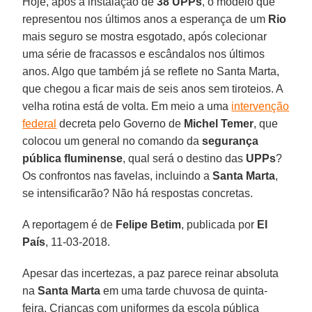
Hoje, após a instalação de
38 UPPs
, o modelo que
representou nos últimos anos a esperança de um
Rio
mais seguro se mostra esgotado, após colecionar
uma série de fracassos e escândalos nos últimos
anos. Algo que também já se reflete no Santa Marta,
que chegou a ficar mais de seis anos sem tiroteios. A
velha rotina está de volta. Em meio a uma
intervenção
federal
decreta pelo Governo de
Michel Temer
, que
colocou um general no comando da
segurança
pública fluminense
, qual será o destino das
UPPs
?
Os confrontos nas favelas, incluindo a
Santa Marta
,
se intensificarão? Não há respostas concretas.
A reportagem é de
Felipe Betim
, publicada por
El
País
, 11-03-2018.
Apesar das incertezas, a paz parece reinar absoluta
na
Santa Marta
em uma tarde chuvosa de quinta-
feira. Crianças com uniformes da escola pública