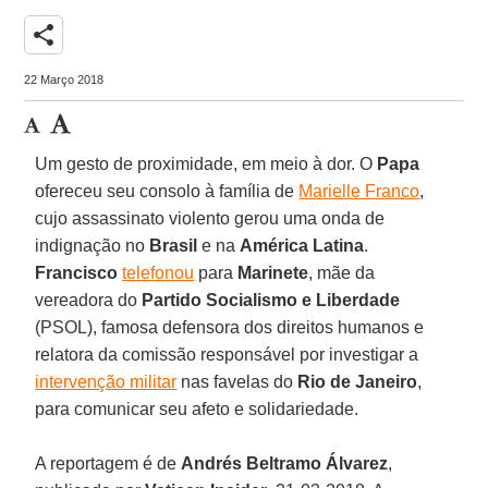
share
22 Março 2018
Um gesto de proximidade, em meio à dor. O
Papa
ofereceu seu consolo à família de
Marielle Franco
,
cujo assassinato violento gerou uma onda de
indignação no
Brasil
e na
América Latina
.
Francisco
telefonou
para
Marinete
, mãe da
vereadora do
Partido Socialismo e Liberdade
(PSOL), famosa defensora dos direitos humanos e
relatora da comissão responsável por investigar a
intervenção militar
nas favelas do
Rio de Janeiro
,
para comunicar seu afeto e solidariedade.
A reportagem é de
Andrés Beltramo Álvarez
,