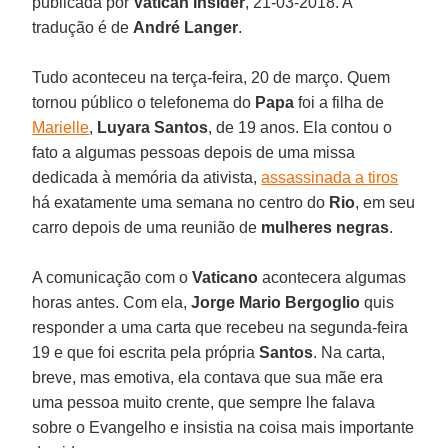
publicada por
Vatican Insider
, 21-03-2018. A
tradução é de
André Langer
.
Tudo aconteceu na terça-feira, 20 de março. Quem
tornou público o telefonema do
Papa
foi a filha de
Marielle
,
Luyara Santos
, de 19 anos. Ela contou o
fato a algumas pessoas depois de uma missa
dedicada à memória da ativista,
assassinada a tiros
há exatamente uma semana no centro do
Rio
, em seu
carro depois de uma reunião de
mulheres negras
.
A comunicação com o
Vaticano
acontecera algumas
horas antes. Com ela,
Jorge Mario Bergoglio
quis
responder a uma carta que recebeu na segunda-feira
19 e que foi escrita pela própria
Santos
. Na carta,
breve, mas emotiva, ela contava que sua mãe era
uma pessoa muito crente, que sempre lhe falava
sobre o Evangelho e insistia na coisa mais importante