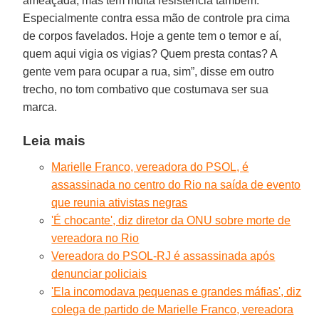
ameaçada, mas tem muita resistência também.
Especialmente contra essa mão de controle pra cima
de corpos favelados. Hoje a gente tem o temor e aí,
quem aqui vigia os vigias? Quem presta contas? A
gente vem para ocupar a rua, sim”, disse em outro
trecho, no tom combativo que costumava ser sua
marca.
Leia mais
Marielle Franco, vereadora do PSOL, é
assassinada no centro do Rio na saída de evento
que reunia ativistas negras
'É chocante', diz diretor da ONU sobre morte de
vereadora no Rio
Vereadora do PSOL-RJ é assassinada após
denunciar policiais
'Ela incomodava pequenas e grandes máfias', diz
colega de partido de Marielle Franco, vereadora