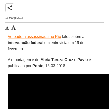
share
16 Março 2018
Vereadora assassinada no Rio
falou sobre a
intervenção federal
em entrevista em 19 de
fevereiro.
A reportagem é de
Maria Tereza Cruz
e
Pavio
e
publicada por
Ponte
, 15-03-2018.