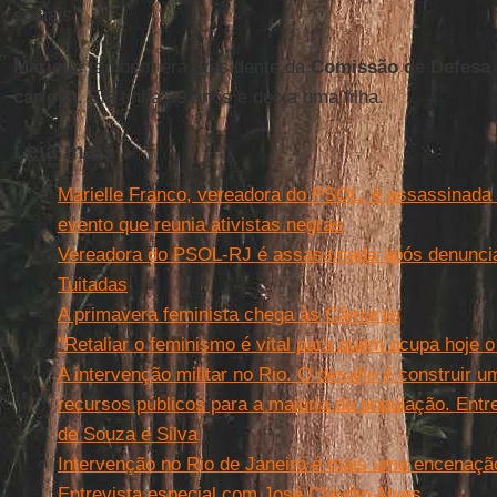
sociais.
Marielle
também era presidente da
Comissão de Defesa 
carioca
. Ela tinha 39 anos e deixa uma filha.
Leia mais
Marielle Franco, vereadora do PSOL, é assassinada 
evento que reunia ativistas negras
Vereadora do PSOL-RJ é assassinada após denunciar
Tuitadas
A primavera feminista chega às Câmaras
"Retaliar o feminismo é vital para quem ocupa hoje o
A intervenção militar no Rio. O desafio é construir 
recursos públicos para a maioria da população. Entr
de Souza e Silva
Intervenção no Rio de Janeiro é mais uma encenação 
Entrevista especial com José Cláudio Alves