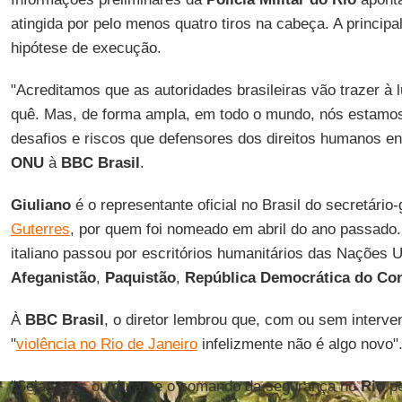
atingida por pelo menos quatro tiros na cabeça. A principal
hipótese de execução.
"Acreditamos que as autoridades brasileiras vão trazer à 
quê. Mas, de forma ampla, em todo o mundo, nós estam
desafios e riscos que defensores dos direitos humanos enf
ONU
à
BBC Brasil
.
Giuliano
é o representante oficial no Brasil do secretári
Guterres
, por quem foi nomeado em abril do ano passado
italiano passou por escritórios humanitários das Nações
Afeganistão
,
Paquistão
,
República Democrática do Co
À
BBC Brasil
, o diretor lembrou que, com ou sem interve
"
violência no Rio de Janeiro
infelizmente não é algo novo"
"Seja antes ou durante o comando da segurança no
Rio
p