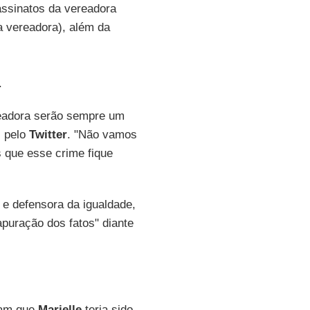
ssinatos da vereadora
 vereadora), além da
.
ereadora serão sempre um
, pelo
Twitter
. "Não vamos
s que esse crime fique
 e defensora da igualdade,
apuração dos fatos" diante
am que
Marielle
teria sido