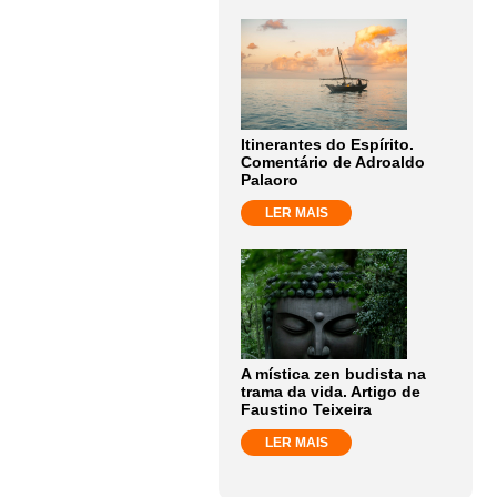
Itinerantes do Espírito.
Comentário de Adroaldo
Palaoro
LER MAIS
A mística zen budista na
trama da vida. Artigo de
Faustino Teixeira
LER MAIS