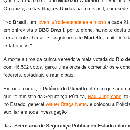
Quem afirma é o italiano
Maurizio Giuliano
, diretor do C
Organização das Nações Unidas para o Brasil, com sede
"No
Brasil
, um
jovem afrodescendente é morto
a cada 21 
em entrevista à
BBC Brasil
, por telefone, na noite desta
certamente chocar os seguidores de
Marielle
, muito infel
estatísticas."
A morte a tiros da quinta vereadora mais votada do
Rio d
com 46.502 votos, gerou uma onda de comentários e condo
federais, estaduais e municipais.
Em nota oficial, o
Palácio do Planalto
afirmou que acomp
que "o ministro da Segurança Pública,
Raul Jungmann
, fa
no Estado, general
Walter Braga Netto
, e colocou a Políci
auxiliar em toda investigação".
Já a
Secretaria de Segurança Pública do Estado
inform