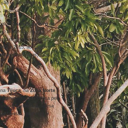
s são extremamente altos. E
 avaliou.
pelo
Fórum Brasileiro de
 no Brasil são negras.
o neste triste cenário: os
2005 e 2015, ao mesmo
elas e indígenas) caiu
 na
Tijuca
, na
Zona Norte
 Administração Pública pela
incipal bandeira a defesa
de favelas, mulheres e