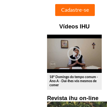
Vídeos IHU
play_circle_outline
18º Domingo do tempo comum -
Ano A - Dai-lhes vós mesmos de
comer
Revista ihu on-line