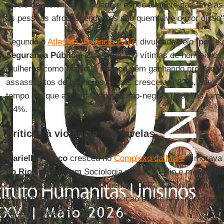
níveis de violência na cidade e especialmente nas favela
as pessoas afrodescendentes são quem vive o pior disso",
Segundo o
Atlas da Violência 2017
, divulgado pelo
Ipea
e 
Segurança Pública
, 71 a cada 100 vítimas de homicídios
Mulheres como
Marielle Franco
vêm ganhando protagonism
assassinatos de mulheres negras cresceram 22%, entre 
tempo em que a mortalidade de não-negras (brancas, amar
7,4%.
Críticas à violência nas favelas
Marielle Franco
cresceu no
Complexo da Maré
e morava
do Rio
.Formada em Sociologia pela PUC-Rio e mestre em
Universidade Federal Fluminense (UFF), ela tinha como pr
aos direitos humanos, com atenção especial a moradores 
afrodescendentes.