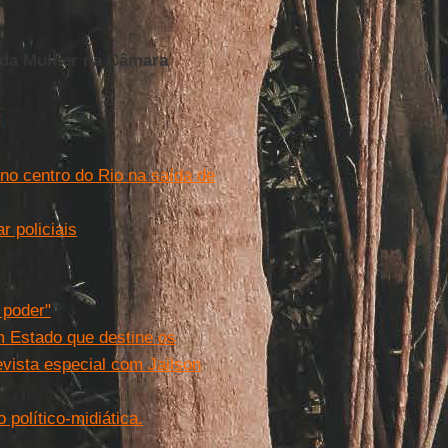
da Mulher na Câmara
no centro do Rio na saída de
 policiais
 poder"
um Estado que destine os
evista especial com Jailson
político-midiática.