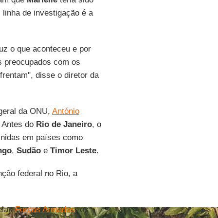
 linha de investigação é a
luz o que aconteceu e por
os preocupados com os
rentam", disse o diretor da
o-geral da ONU,
António
. Antes do
Rio de Janeiro
, o
 Unidas em países como
ngo
,
Sudão
e
Timor Leste
.
nção federal no Rio, a
.
elas
Forças Armadas
, os