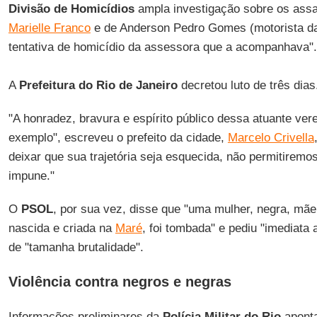
Divisão de Homicídios
ampla investigação sobre os assa
Marielle Franco
e de Anderson Pedro Gomes (motorista da
tentativa de homicídio da assessora que a acompanhava".
A
Prefeitura do Rio de Janeiro
decretou luto de três dias
"A honradez, bravura e espírito público dessa atuante v
exemplo", escreveu o prefeito da cidade,
Marcelo Crivella
deixar que sua trajetória seja esquecida, não permitiremo
impune."
O
PSOL
, por sua vez, disse que "uma mulher, negra, mãe
nascida e criada na
Maré
, foi tombada" e pediu "imediata 
de "tamanha brutalidade".
Violência contra negros e negras
Informações preliminares da
Polícia Militar do Rio
apont