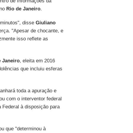
entro de Informações da
 no
Rio de Janeiro
.
minutos", disse
Giuliano
 terça. "Apesar de chocante, e
izmente isso reflete as
e Janeiro
, eleita em 2016
lências que incluiu esferas
anhará toda a apuração e
lou com o interventor federal
a Federal à disposição para
ou que "determinou à