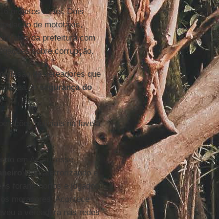
16 projetos de lei. Dois
egulação de mototáxis,
ontratos da prefeitura com
tigações sobre corrupção.
comissão de vereadores que
 na área de
segurança do
perações policiais na favela
endo em Acari nesse
aneiro
está aterrorizando e
ens foram mortos e jogados
 os moradores. Acontece
reveu a vereadora nas redes