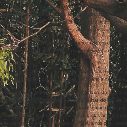
Em 15 meses na
Câmara de Vereadores
, ela apresentou 
deles foram aprovados como leis concretas: um sobre a r
importante meio de transporte em favelas, e outro sobre c
organizações sociais de saúde, alvos frequentes de inves
No final de fevereiro,
Marielle
se tornou relatora de uma 
acompanha o trabalho de militares na intervenção federal
Rio
.
No último dia 10, ela criticou publicamente uma série de o
de
Acari
, região com altos índices de violência na cidade.
"Precisamos gritar para que todos saibam o está acontec
momento. O
41° Batalhão da Polícia Militar do Rio de J
violentando moradores de
Acari
. Nessa semana, dois jov
em um valão. Hoje a polícia andou pelas ruas ameaçando
desde sempre e com a intervenção ficou ainda pior", esc