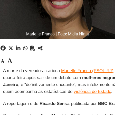
Marielle Franco | Foto: Mídia Ninja
A morte da vereadora carioca
Marielle Franco (PSOL-RJ)
quarta-feira após sair de um debate com
mulheres negra
Janeiro
, é "definitivamente chocante", mas infelizmente 
quem acompanha as estatísticas de
violência do Estado
.
A reportagem é de
Ricardo Senra
, publicada por
BBC Bra