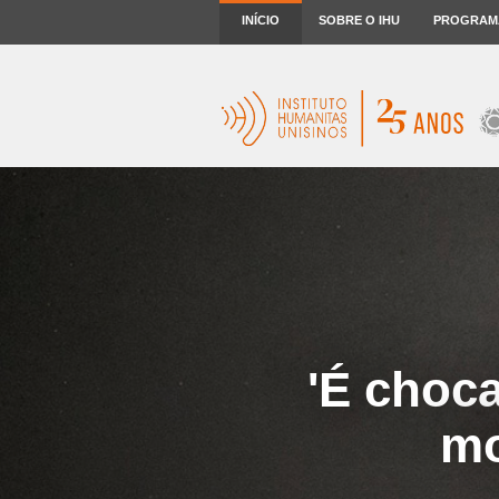
INÍCIO
SOBRE O IHU
PROGRAM
'É choca
mo