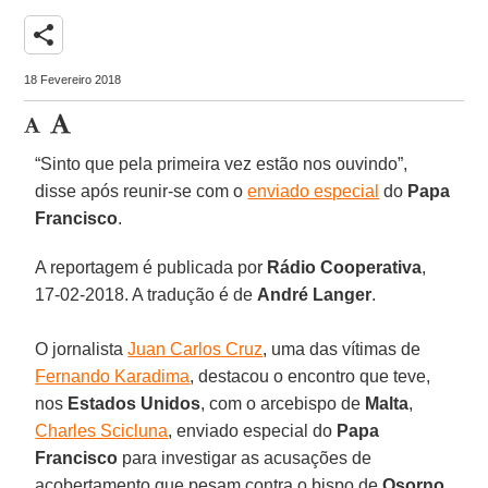
share
18 Fevereiro 2018
“Sinto que pela primeira vez estão nos ouvindo”,
disse após reunir-se com o
enviado especial
do
Papa
Francisco
.
A reportagem é publicada por
Rádio Cooperativa
,
17-02-2018. A tradução é de
André Langer
.
O jornalista
Juan Carlos Cruz
, uma das vítimas de
Fernando Karadima
, destacou o encontro que teve,
nos
Estados Unidos
, com o arcebispo de
Malta
,
Charles Scicluna
, enviado especial do
Papa
Francisco
para investigar as acusações de
acobertamento que pesam contra o bispo de
Osorno
,