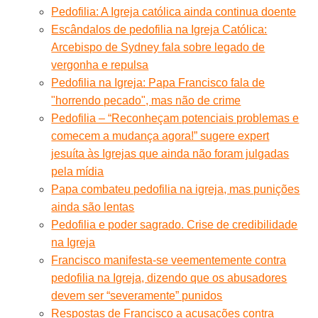
Pedofilia: A Igreja católica ainda continua doente
Escândalos de pedofilia na Igreja Católica:
Arcebispo de Sydney fala sobre legado de
vergonha e repulsa
Pedofilia na Igreja: Papa Francisco fala de
"horrendo pecado", mas não de crime
Pedofilia – “Reconheçam potenciais problemas e
comecem a mudança agora!” sugere expert
jesuíta às Igrejas que ainda não foram julgadas
pela mídia
Papa combateu pedofilia na igreja, mas punições
ainda são lentas
Pedofilia e poder sagrado. Crise de credibilidade
na Igreja
Francisco manifesta-se veementemente contra
pedofilia na Igreja, dizendo que os abusadores
devem ser “severamente” punidos
Respostas de Francisco a acusações contra