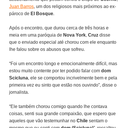
Juan Barros
, um dos religiosos mais próximos ao ex-
pároco de
El Bosque
.
Após o encontro, que durou cerca de três horas e
meia em uma paróquia de
Nova York
,
Cruz
disse
que o enviado especial até chorou com ele enquanto
lhe falou sobre os abusos que sofreu.
“Foi um encontro longo e emocionalmente difícil, mas
estou muito contente por ter podido falar com
dom
Scicluna
, ele se comportou incrivelmente bem e pela
primeira vez eu sinto que estão nos ouvindo”, disse o
jornalista.
“Ele também chorou comigo quando lhe contava
coisas, senti sua grande compaixão, que espero que
aqueles que vão testemunhar no
Chile
sentam o
mesmo que eu senti com
dom (Scicluna)
”, ressaltou