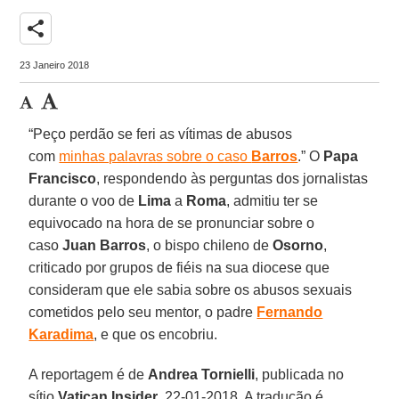
share
23 Janeiro 2018
“Peço perdão se feri as vítimas de abusos
com
minhas palavras sobre o caso
Barros
.” O
Papa
Francisco
, respondendo às perguntas dos jornalistas
durante o voo de
Lima
a
Roma
, admitiu ter se
equivocado na hora de se pronunciar sobre o
caso
Juan Barros
, o bispo chileno de
Osorno
,
criticado por grupos de fiéis na sua diocese que
consideram que ele sabia sobre os abusos sexuais
cometidos pelo seu mentor, o padre
Fernando
Karadima
, e que os encobriu.
A reportagem é de
Andrea Tornielli
, publicada no
sítio
Vatican Insider
, 22-01-2018. A tradução é