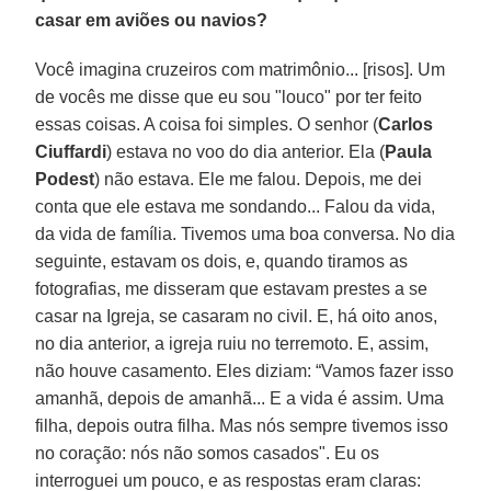
casar em aviões ou navios?
Você imagina cruzeiros com matrimônio... [risos]. Um
de vocês me disse que eu sou "louco" por ter feito
essas coisas. A coisa foi simples. O senhor (
Carlos
Ciuffardi
) estava no voo do dia anterior. Ela (
Paula
Podest
) não estava. Ele me falou. Depois, me dei
conta que ele estava me sondando... Falou da vida,
da vida de família. Tivemos uma boa conversa. No dia
seguinte, estavam os dois, e, quando tiramos as
fotografias, me disseram que estavam prestes a se
casar na Igreja, se casaram no civil. E, há oito anos,
no dia anterior, a igreja ruiu no terremoto. E, assim,
não houve casamento. Eles diziam: “Vamos fazer isso
amanhã, depois de amanhã... E a vida é assim. Uma
filha, depois outra filha. Mas nós sempre tivemos isso
no coração: nós não somos casados". Eu os
interroguei um pouco, e as respostas eram claras: