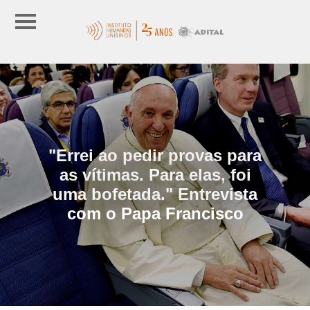
"Errei ao pedir provas para
as vítimas. Para elas, foi
uma bofetada." Entrevista
com o Papa Francisco