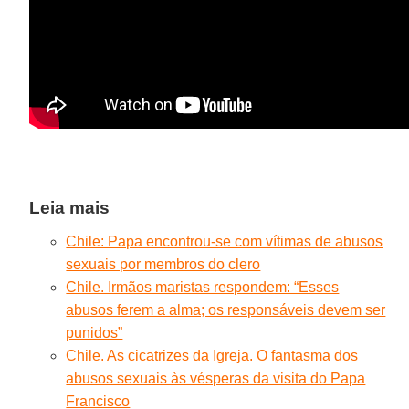
Leia mais
Chile: Papa encontrou-se com vítimas de abusos
sexuais por membros do clero
Chile. Irmãos maristas respondem: “Esses
abusos ferem a alma; os responsáveis devem ser
punidos”
Chile. As cicatrizes da Igreja. O fantasma dos
abusos sexuais às vésperas da visita do Papa
Francisco