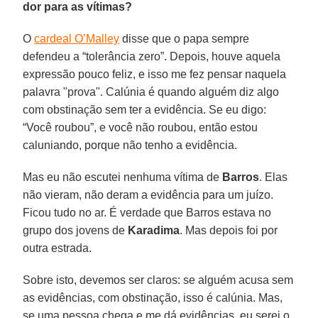
dor para as vítimas?
O
cardeal O’Malley
disse que o papa sempre
defendeu a “tolerância zero”. Depois, houve aquela
expressão pouco feliz, e isso me fez pensar naquela
palavra "prova". Calúnia é quando alguém diz algo
com obstinação sem ter a evidência. Se eu digo:
“Você roubou”, e você não roubou, então estou
caluniando, porque não tenho a evidência.
Mas eu não escutei nenhuma vítima de
Barros
. Elas
não vieram, não deram a evidência para um juízo.
Ficou tudo no ar. É verdade que Barros estava no
grupo dos jovens de
Karadima
. Mas depois foi por
outra estrada.
Sobre isto, devemos ser claros: se alguém acusa sem
as evidências, com obstinação, isso é calúnia. Mas,
se uma pessoa chega e me dá evidências, eu serei o