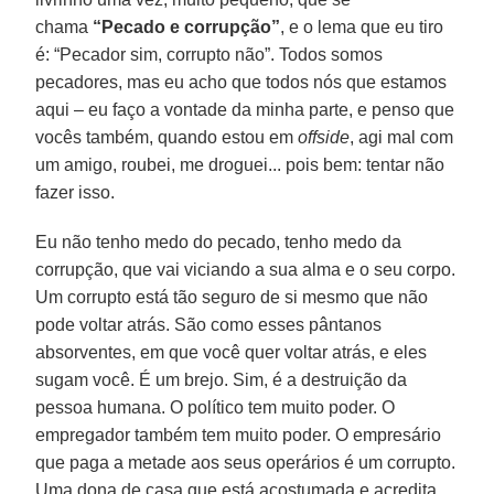
chama
“Pecado e corrupção”
, e o lema que eu tiro
é: “Pecador sim, corrupto não”. Todos somos
pecadores, mas eu acho que todos nós que estamos
aqui – eu faço a vontade da minha parte, e penso que
vocês também, quando estou em
offside
, agi mal com
um amigo, roubei, me droguei... pois bem: tentar não
fazer isso.
Eu não tenho medo do pecado, tenho medo da
corrupção, que vai viciando a sua alma e o seu corpo.
Um corrupto está tão seguro de si mesmo que não
pode voltar atrás. São como esses pântanos
absorventes, em que você quer voltar atrás, e eles
sugam você. É um brejo. Sim, é a destruição da
pessoa humana. O político tem muito poder. O
empregador também tem muito poder. O empresário
que paga a metade aos seus operários é um corrupto.
Uma dona de casa que está acostumada e acredita