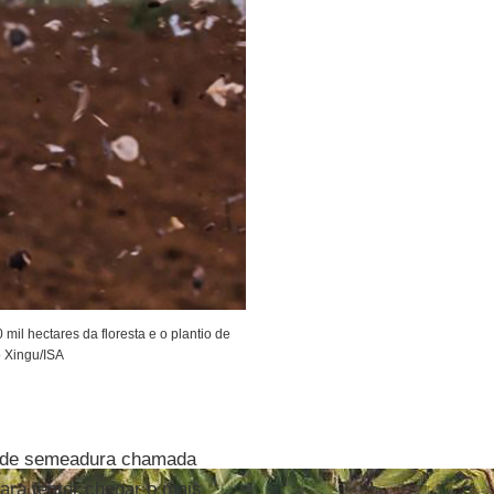
il hectares da floresta e o plantio de
o Xingu/ISA
ca de semeadura chamada
ara tentar chegar o mais