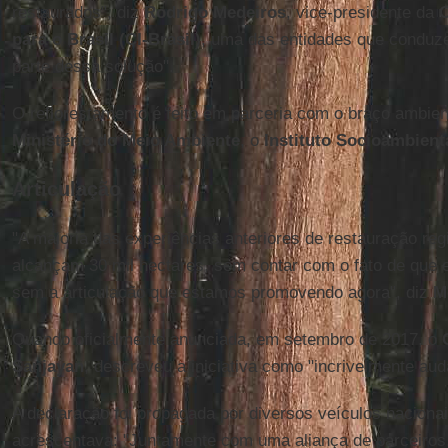
restaurados", diz
Rodrigo Medeiros
, vice-presidente da
C
para o Brasil (CI-Brasil)
, uma das entidades que conduz
parte dessa solução".
O reflorestamento é feito em parceria com o braço ambie
Ministério do Meio Ambiente
, o
Instituto Socioambient
Articulação
"A maioria das experiências anteriores de restauração re
alcançam 30 mil hectares, sem contar com o fato de que e
sem a articulação que estamos promovendo agora", diz
M
Quando oficialmente anunciada, em setembro de 2017, o
Sanjayan
, descreveu a iniciativa como "incrivelmente aud
A declaração foi propagada por diversos veículos nacionai
acrescentava: "Juntamente com uma aliança de parceiros