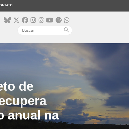
ONTATO
search
eto de
recupera
 anual na