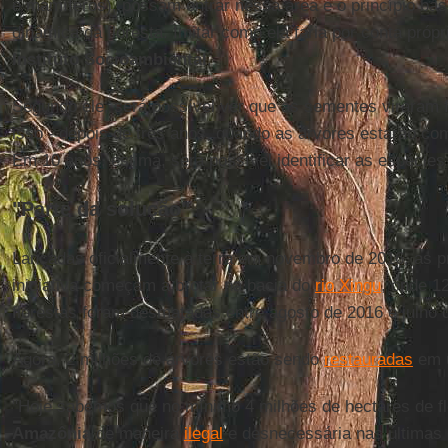
e mamíferos), possam entrar nessa área e o princípio básic
dinâmica da floresta. Imitar como ela faria por conta próp
Instituto Socioambiental
.
Segundo ele, será possível ver que as sementes viraram 
isso - depois de três anos, quando as árvores estarão co
Em 10 anos, estima, será possível identificar as espécie
"Parte da solução"
Lançadas oficialmente à terra em novembro de 2016, as 
iniciativa começam a brotar na bacia do
rio Xingu
, onde 1
florestas foram desmatadas entre agosto de 2016 e julho 
Agora, 2 milhões de árvores estão sendo
restauradas
em u
"Hoje sabemos que no mínimo 4 milhões de hectares de fl
Amazônia
de maneira
ilegal
e desnecessária nas últimas