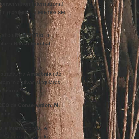
onservation International
em o projeto. "Queremos ser
ntal do
Rock in Rio
, o
al
e o
Banco Mundial
.
gistradas na
Amazônia
não
ram iniciativas singulares,
edeiros
.
CEO
da
Conservation
,
M.
aciosa".
s e internacionais, e
, estamos realizando o