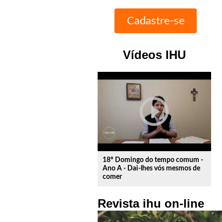
Vídeos IHU
play_circle_outline
18º Domingo do tempo comum -
Ano A - Dai-lhes vós mesmos de
comer
Revista ihu on-line