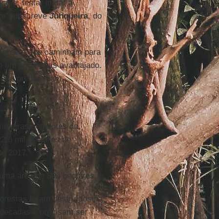
o é: tentar imitar a
ria", descreve
Junqueira
, do
floresta - ou caminham para
m um porte mais avantajado.
s que predominam.
primeiras sementes da
22,6 mil hectares de
de 2017.
ma área de 800 hectares.
orestas foram destruídos na
 décadas e precisam ser