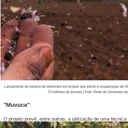
Lançamento de mistura de sementes em projeto que prevê a recuperação de 30 m
73 milhões de árvores | Foto: Rede de Sementes d
"Muvuca"
O projeto prevê, entre outras, a utilização de uma técni
"
muvuca
", uma mistura de sementes espalhada na terra p