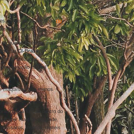
res, como os da bacia do
rio
 uso da técnica.
r do que os métodos mais
ros
, da
CI-Brasil
. "Além da
 serão utilizadas, que vai
regeneração natural",
de máquinas. Nas menos
prindo uma função dentro do
té trazer mais diversidade,
(pássaros, insetos, répteis