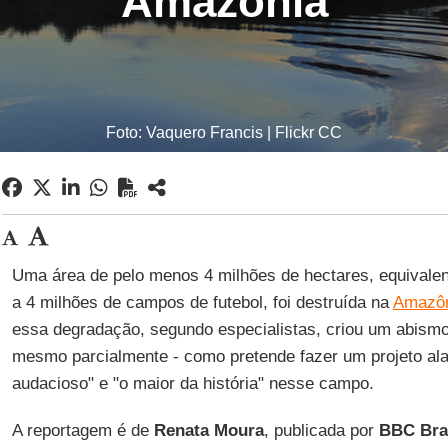
Amazônia
Foto: Vaquero Francis | Flickr CC
Uma área de pelo menos 4 milhões de hectares, equivale
a 4 milhões de campos de futebol, foi destruída na
Amazô
essa degradação, segundo especialistas, criou um abismo d
mesmo parcialmente - como pretende fazer um projeto al
audacioso" e "o maior da história" nesse campo.
A reportagem é de
Renata Moura
, publicada por
BBC Bra