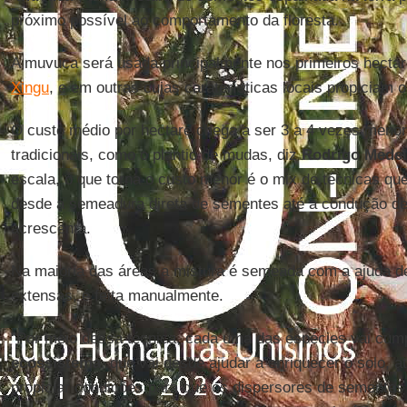
próximo possível ao comportamento da floresta.
A muvuca será usada principalmente nos primeiros hecta
Xingu
, e em outras cujas caraterísticas locais propiciam o
O custo médio por hectare chega a ser 3 a 4 vezes meno
tradicionais, como o plantio de mudas, diz
Rodrigo Medei
escala, o que torna o custo menor é o mix de técnicas que
desde a semeadura direta de sementes até a condução de 
acrescenta.
Na maioria das áreas a mistura é semeada com a ajuda 
extensas, é feita manualmente.
"Por meio dessa técnica, cada uma das espécies vai cum
ecossistema
, que vai desde ajudar a enriquecer o solo, a
propiciar condições para que os dispersores de sementes 