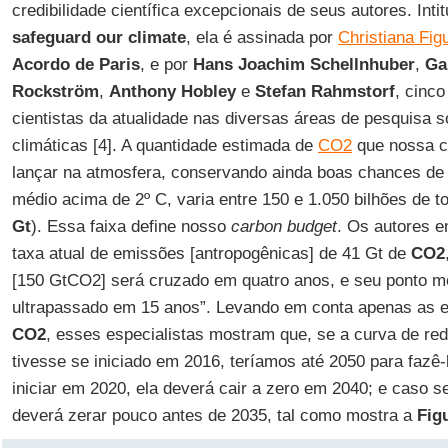
credibilidade científica excepcionais de seus autores. Inti
safeguard our climate
, ela é assinada por
Christiana Fig
Acordo de Paris
, e por
Hans Joachim Schellnhuber
,
Ga
Rockström
,
Anthony Hobley
e
Stefan Rahmstorf
, cinco
cientistas da atualidade nas diversas áreas de pesquisa
climáticas [4]. A quantidade estimada de
CO2
que nossa ci
lançar na atmosfera, conservando ainda boas chances de
médio acima de 2º C, varia entre 150 e 1.050 bilhões de t
Gt
). Essa faixa define nosso
carbon budget
. Os autores e
taxa atual de emissões [antropogênicas] de 41 Gt de
CO2
[150 GtCO2] será cruzado em quatro anos, e seu ponto m
ultrapassado em 15 anos”. Levando em conta apenas as 
CO2
, esses especialistas mostram que, se a curva de r
tivesse se iniciado em 2016, teríamos até 2050 para fazê-
iniciar em 2020, ela deverá cair a zero em 2040; e caso s
deverá zerar pouco antes de 2035, tal como mostra a
Fig