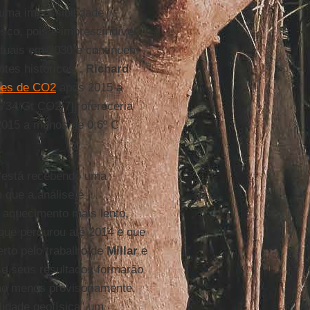
 uma impossibilidade
esco, pois é imprescindível,
atuais em 2030 e continuem
tes históricos”.
Richard
ões de CO2
após 2015 a
734 Gt CO2[7]] ofereceria
2015 a menos de 0,6º C
“está recebendo uma
 que a análise é
 aquecimento mais lento,
 que perdurou até 2014 e que
erto pelo trabalho de
Millar
e
 se seus resultados formarão
 ao menos provisoriamente,
lidade geofísica” um