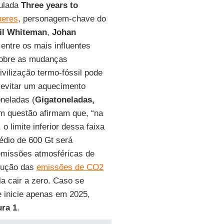
tulada
Three years to
ueres
, personagem-chave do
il Whiteman
,
Johan
 entre os mais influentes
 sobre as mudanças
vilização termo-fóssil pode
 evitar um aquecimento
oneladas (
Gigatoneladas,
m questão afirmam que, “na
, o limite inferior dessa faixa
édio de 600 Gt será
emissões atmosféricas de
edução das
emissões de CO2
la cair a zero. Caso se
e inicie apenas em 2025,
ura 1
.