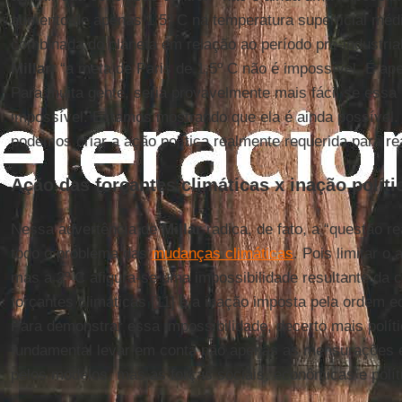
aumento de apenas 1,5º C na temperatura superficial médi
combinada do planeta em relação ao período pré-industria
Millar
, “a meta de Paris de 1,5º C não é impossível. É ape
Para muita gente, seria provavelmente mais fácil se essa
impossível. Estamos mostrando que ela é ainda possível.
podemos criar a ação política realmente requerida para rea
Ação das forçantes climáticas x inação políti
Nessa advertência de
Millar
radica, de fato, a “questão re
todo o problema das
mudanças climáticas
. Pois limitar o
mas a 2º C afigura-se uma impossibilidade resultante da
forçantes climáticas [11] e a inação imposta pela ordem e
Para demonstrar essa impossibilidade, decerto mais políti
fundamental levar em conta não apenas as mensurações 
pelos modelos, mas as forças sociais, econômicas e polít