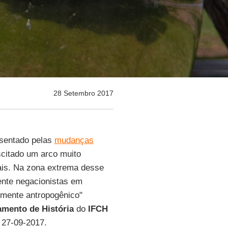
28 Setembro 2017
esentado pelas
mudanças
scitado um arco muito
uais. Na zona extrema desse
nte negacionistas em
emente antropogênico"
amento de História
do
IFCH
, 27-09-2017.