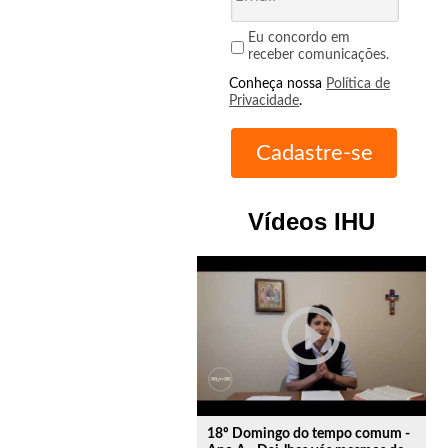
Eu concordo em
receber comunicações.
Conheça nossa
Política de
Privacidade
.
Vídeos IHU
play_circle_outline
18º Domingo do tempo comum -