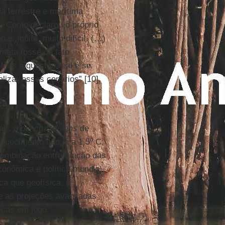
a terrestre e marítima
l. Como declarou o próprio
nas muito, muito difícil. (…)
 meta fosse de fato
 Mas a questão real é se
lizar esses cenários” [10].
ca
al”, o
punctus dolens
de
 aquecimento não já a 1,5º C,
 combinação entre a ação das
conômica e política mundial.
ca que geofísica, é
e as projeções avançadas
icas em jogo.