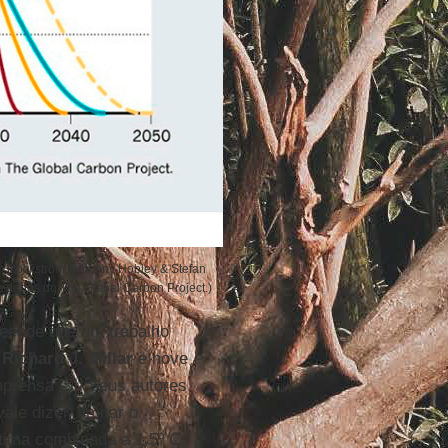
n Rockström, Anthony Hobley & Stefan
de dados do The Global Carbon Project.)
reende que um trabalho
r
Richard J. Millar
e nove
mprensa [5]. Seus autores
vale dizer, limitar o
ítima combinada a 1,5º C