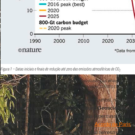
(Fonte: Christiana Figueres, Hans Joachim Schellnhuber, Gail Whiteman, Joha
Rahmstorf, “Three years to safeguard our climate”, Nature, 28/VI/2017, a partir 
Diante de prazos tão desesperadamente curtos, não surp
publicado na semana passada na
Nature Geoscience
po
coautores tenha tido enorme e imediata repercussão na i
sugerem que a meta mais ambiciosa do
Acordo de Paris
, 
aquecimento da temperatura média global terrestre e mar