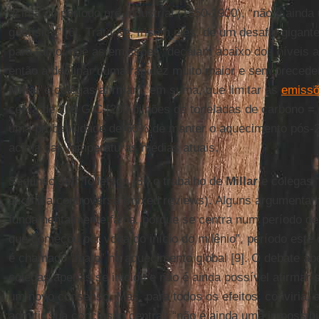
acima do período pré-industrial (1850-1900), “não é ainda
geofísica” [6]. Trata-se, frisam eles, de um desafio gigant
para tanto, que as emissões “decaiam abaixo dos níveis 
então a declinar numa rapidez muito maior e sem preceden
Millar
e colegas afirmam, em suma, que limitar as
emiss
cerca de 200 GtC [200 bilhões de toneladas de carbono = 
uma probabilidade de 66% de manter o aquecimento pós-
acima das temperaturas médias atuais.
Segundo Jeff Tollefson [8], o trabalho de
Millar
e colegas 
acolhida controversa (mixed reviews). Alguns argumentam
fundamentalmente falha, porque se centra num período de
que começou por volta do início do milênio”, período este
é chamado “hiato” no aquecimento global [9]. O debate ab
colegas apenas se iniciou e não é ainda possível afirmar
um novo consenso. Mas, para todos os efeitos, conviria,
admitir sua conclusão central: “não é ainda uma impossibi