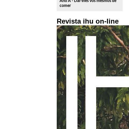
Ano A - Dai-lhes vós mesmos de
comer
Revista ihu on-line