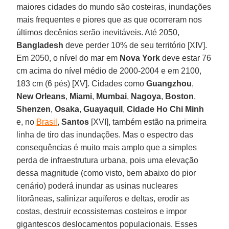
maiores cidades do mundo são costeiras, inundações
mais frequentes e piores que as que ocorreram nos
últimos decênios serão inevitáveis. Até 2050,
Bangladesh
deve perder 10% de seu território [XIV].
Em 2050, o nível do mar em
Nova York
deve estar 76
cm acima do nível médio de 2000-2004 e em 2100,
183 cm (6 pés) [XV]. Cidades como
Guangzhou
,
New Orleans
,
Miami
,
Mumbai
,
Nagoya
,
Boston
,
Shenzen
,
Osaka
,
Guayaquil
,
Cidade Ho Chi Minh
e, no
Brasil
,
Santos
[XVI], também estão na primeira
linha de tiro das inundações. Mas o espectro das
consequências é muito mais amplo que a simples
perda de infraestrutura urbana, pois uma elevação
dessa magnitude (como visto, bem abaixo do pior
cenário) poderá inundar as usinas nucleares
litorâneas, salinizar aquíferos e deltas, erodir as
costas, destruir ecossistemas costeiros e impor
gigantescos deslocamentos populacionais. Esses