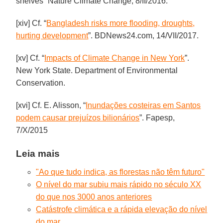
shelves” Nature Climate Change, 8/II/2016.
[xiv] Cf. “
Bangladesh risks more flooding, droughts,
hurting development
”. BDNews24.com, 14/VII/2017.
[xv] Cf. “
Impacts of Climate Change in New York
”.
New York State. Department of Environmental
Conservation.
[xvi] Cf. E. Alisson, “
Inundações costeiras em Santos
podem causar prejuízos bilionários
”. Fapesp,
7/X/2015
Leia mais
"Ao que tudo indica, as florestas não têm futuro"
O nível do mar subiu mais rápido no século XX
do que nos 3000 anos anteriores
Catástrofe climática e a rápida elevação do nível
do mar