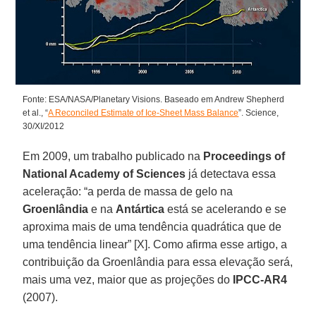
Fonte: ESA/NASA/Planetary Visions. Baseado em Andrew Shepherd
et al., “
A Reconciled Estimate of Ice-Sheet Mass Balance
”. Science,
30/XI/2012
Em 2009, um trabalho publicado na
Proceedings of
National Academy of Sciences
já detectava essa
aceleração: “a perda de massa de gelo na
Groenlândia
e na
Antártica
está se acelerando e se
aproxima mais de uma tendência quadrática que de
uma tendência linear” [X]. Como afirma esse artigo, a
contribuição da Groenlândia para essa elevação será,
mais uma vez, maior que as projeções do
IPCC-AR4
(2007).