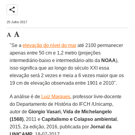
share
25 Julho 2017
"Se a
elevação do nível do mar
até 2100 permanecer
apenas entre 50 cm e 1,2 metro (projeções
intermediário-baixo e intermediário-alto da
NOAA
),
isso significa que ao longo do século XXI essa
elevação será 2 vezes e meia a 6 vezes maior que os
19 cm de elevação observada entre 1901 e 2010".
A análise é de
Luiz Marques
, professor livre-docente
do Departamento de História do IFCH /Unicamp,
autor de
Giorgio Vasari, Vida de Michelangelo
(1568)
, 2011 e
Capitalismo e Colapso ambiental
,
2015, 2a edição, 2016, publicada por
Jornal da
UNICAMP
, 18-07-2017.