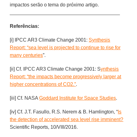
impactos serão o tema do próximo artigo.
________________________________________
Referências:
[i] IPCC AR3 Climate Change 2001:
Synthesis
Report: “sea level is projected to continue to rise for
many centuries
”.
[ii] Cf. IPCC AR3 Climate Change 2001: S
ynthesis
Report: “the impacts become progressively larger at
higher concentrations of CO2.”
.
[iii] Cf. NASA
Goddard Institute for Space Studies
.
[iv] Cf. J.T. Fasullo, R.S. Nerem & B. Hamlington, “
Is
the detection of accelerated sea level rise imminent?
Scientific Reports, 10/VIII/2016.