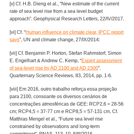
[v] Cf. H.B. Dieng et al., “New estimate of the current
rate of sea level rise from a sea level budget
approach”. Geophysical Research Letters, 22/IV/2017.
[vi] Cf. “
Human influence on climate clear, IPCC report
says
”, UN and climate change, 27/IX/2014:
[vii] Cf. Benjamin P. Horton, Stefan Rahmstorf, Simon
E. Engelhart & Andrew C. Kemp, “
Expert assessment
of sea-level rise by AD 2100 and AD 2300
”.
Quarternary Science Reviews, 83, 2014, pp. 1-6.
[viii] Em 2016, outro trabalho reforça essa projeção
para 2100, consoante os diversos cenários de
concentrações atmosféricas de GEE: RCP2,6 = 28-56
cm; RCP4,5 = 37-77 cm e RCP8,5 = 57-131 cm. Cf.
Matthias Mengel et al., “Future sea level rise
constrained by observations and long-term
commitment”. PNAS, 113, 10, 8/III/2016.