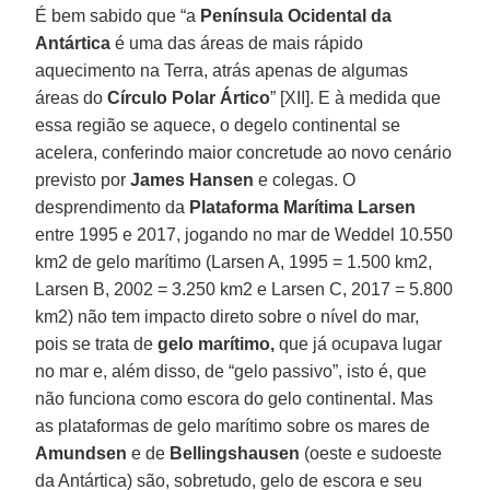
É bem sabido que “a
Península Ocidental da
Antártica
é uma das áreas de mais rápido
aquecimento na Terra, atrás apenas de algumas
áreas do
Círculo Polar Ártico
” [XII]. E à medida que
essa região se aquece, o degelo continental se
acelera, conferindo maior concretude ao novo cenário
previsto por
James Hansen
e colegas. O
desprendimento da
Plataforma Marítima Larsen
entre 1995 e 2017, jogando no mar de Weddel 10.550
km2 de gelo marítimo (Larsen A, 1995 = 1.500 km2,
Larsen B, 2002 = 3.250 km2 e Larsen C, 2017 = 5.800
km2) não tem impacto direto sobre o nível do mar,
pois se trata de
gelo marítimo,
que já ocupava lugar
no mar e, além disso, de “gelo passivo”, isto é, que
não funciona como escora do gelo continental. Mas
as plataformas de gelo marítimo sobre os mares de
Amundsen
e de
Bellingshausen
(oeste e sudoeste
da Antártica) são, sobretudo, gelo de escora e seu