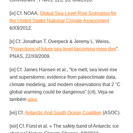
[ix] Cf. NOAA,
Global Sea Level Rise Scenarios for
the United States National Climate Assessment
6/XII/2012.
[x] Cf. Jonathan T. Overpeck & Jeremy L. Weiss,
“
Projections of future sea level becoming more dire
”.
PNAS, 22/XII/2009.
[xi] Cf. James Hansen et al., “Ice melt, sea level rise
and superstorms: evidence from paleoclimate data,
climate modeling, and modern observations that 2 °C
global warming could be dangerous” (cit). Veja-se
também
aqui
.
[xii] Cf.
Antarctic And South Ocean Coalition
(ASOC).
[xiii] Cf. Fürst et al. « The safety band of Antarctic ice