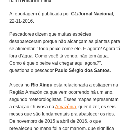
barco
Ricardo
Lima
.
A reportagem é publicada por
G1/Jornal Nacional
,
22-11-2016.
Pescadores dizem que muitas espécies
desapareceram porque não alcançam as plantas para
se alimentar. ”Todo peixe come ele. E agora? Agora tá
fora d’água. Como você tá vendo, não tem água.
Como é que o peixe vai chegar aqui agora?”,
questiona o pescador
Paulo Sérgio dos Santos
.
A seca no
Rio Xingu
está relacionada a estiagem na
Região Amazônica que vem ocorrendo há um ano,
segundo meteorologistas. Esses mapas representam
a estação chuvosa na
Amazônia
, quer dizer, os seis
meses que são fundamentais pra abastecer os rios.
De novembro de 2015 a abril de 2016, o que
prevaleceu no mapa foi a cor marrom, que significa