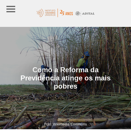
Como a Reforma da
Previdência atinge os mais
pobres
Foto: Wikimedia Commons