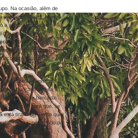
rupo. Na ocasião, além de
participar de pelo menos
o a jejuar os deputados
tuídos amanhã pelos
gico
. Outros deputados
 por questões médicas, não
o, como é o caso de
 diretamente envolvidos”,
des da bancada na luta
nhando a nossa bancada
stão fazendo para que, se
S
está tirando é a linha que
, lideranças, no sentido de
z o deputado.