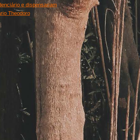
enciário e dispensariam
ário Theodoro