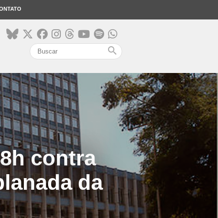
ONTATO
search
48h contra
planada da