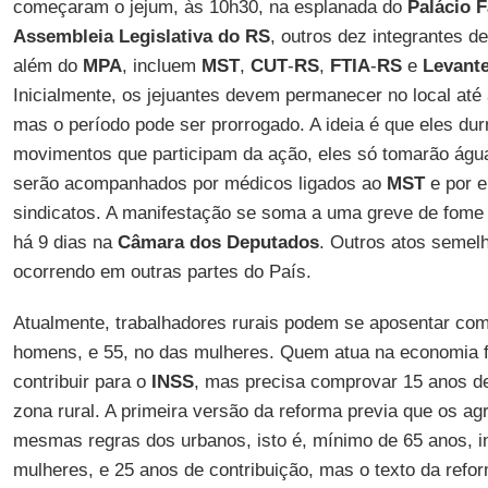
começaram o jejum, às 10h30, na esplanada do
Palácio F
Assembleia Legislativa do RS
, outros dez integrantes d
além do
MPA
, incluem
MST
,
CUT
-
RS
,
FTIA
-
RS
e
Levante
Inicialmente, os jejuantes devem permanecer no local até
mas o período pode ser prorrogado. A ideia é que eles d
movimentos que participam da ação, eles só tomarão água
serão acompanhados por médicos ligados ao
MST
e por e
sindicatos. A manifestação se soma a uma greve de fome r
há 9 dias na
Câmara dos Deputados
. Outros atos semel
ocorrendo em outras partes do País.
Atualmente, trabalhadores rurais podem se aposentar co
homens, e 55, no das mulheres. Quem atua na economia f
contribuir para o
INSS
, mas precisa comprovar 15 anos de
zona rural. A primeira versão da reforma previa que os agr
mesmas regras dos urbanos, isto é, mínimo de 65 anos, 
mulheres, e 25 anos de contribuição, mas o texto da refor