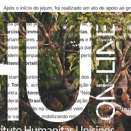
Após o início do jejum, foi realizado um ato de apoio ao g
expressarem apoio, deputados do
PT
se comprometeram a 
uma parte do jejum. No início da tarde, já tinham começad
Tarcísio Zimmermann
e
Stela Farias
. Eles serão substi
parlamentares
Jefferson Fernandes
e
Nelsinho Metalúr
também devem participar de alguma parte do jejum, mas,
podem acompanhar a ação por um período mais prolongad
Altemir Tortelli
.
“Estamos juntos, apoiando, e parte dos deputados estarão
diz
Tortelli
, acrescentando que a ação é uma das priorida
contra a
reforma da Previdência
. “Nós estamos acompa
federal em
Brasília
e a movimentação que os sindicatos e
houver votação na semana que vem, a linha que a
CUT
-
R
nós vamos estar mobilizando nossos vereadores, prefeitos
fazer as paralisações em todas as cidades do
Brasil
”, di