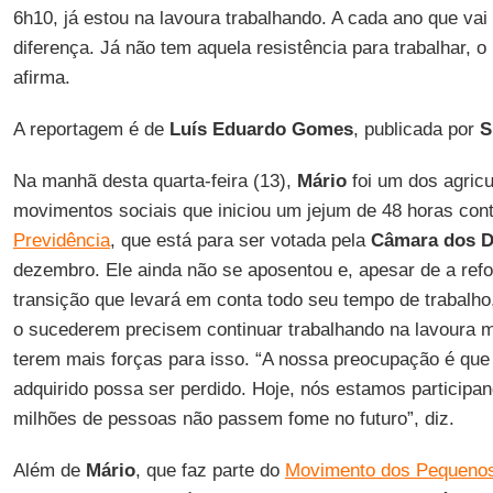
6h10, já estou na lavoura trabalhando. A cada ano que vai 
diferença. Já não tem aquela resistência para trabalhar, 
afirma.
A reportagem é de
Luís Eduardo Gomes
, publicada por
S
Na manhã desta quarta-feira (13),
Mário
foi um dos agricu
movimentos sociais que iniciou um jejum de 48 horas con
Previdência
, que está para ser votada pela
Câmara dos D
dezembro. Ele ainda não se aposentou e, apesar de a ref
transição que levará em conta todo seu tempo de trabalh
o sucederem precisem continuar trabalhando na lavoura 
terem mais forças para isso. “A nossa preocupação é que 
adquirido possa ser perdido. Hoje, nós estamos participa
milhões de pessoas não passem fome no futuro”, diz.
Além de
Mário
, que faz parte do
Movimento dos Pequenos 