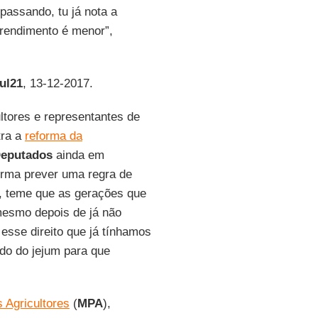
passando, tu já nota a
o rendimento é menor”,
ul21
, 13-12-2017.
ltores e representantes de
tra a
reforma da
eputados
ainda em
orma prever uma regra de
o, teme que as gerações que
mesmo depois de já não
esse direito que já tínhamos
ndo do jejum para que
Agricultores
(
MPA
),