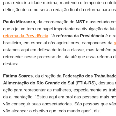
para reduzir a idade mínima, mantendo o tempo de contri
definição de como será a redação final da reforma para os
Paulo Mioranza
, da coordenação do
MST
e assentado e
que o jejum tem um papel importante na divulgação da lut
reforma da Previdência
. “A
reforma da Previdência
é o r
brasileiro, em especial nós agricultores, camponeses da
r
estamos aqui em defesa de toda a classe, mas também p
retroceder nesse processo de luta até que essa reforma de
destaca.
Fátima Soares
, da direção da
Federação dos Trabalhado
Alimentação do Rio Grande do Sul
(
FTIA
-
RS
), destaca 
ação para representar as mulheres, especialmente as tra
da alimentação. “Estou aqui em prol das pessoas mais no
vão conseguir suas aposentadorias. São pessoas que vão l
vão alcançar o objetivo que todo mundo quer”, diz.