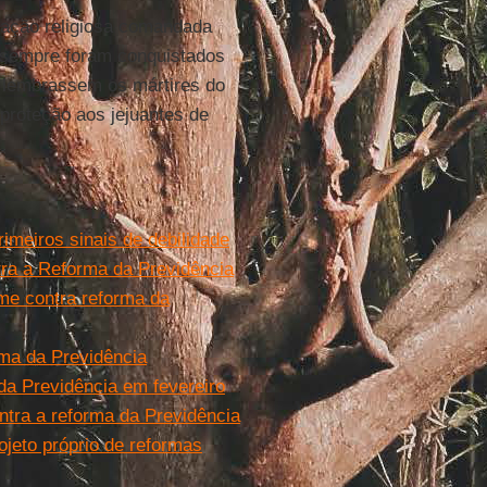
bração religiosa comandada
s sempre foram conquistados
s lembrassem os mártires do
proteção aos jejuantes de
meiros sinais de debilidade
ra a Reforma da Previdência
ome contra reforma da
rma da Previdência
da Previdência em fevereiro
tra a reforma da Previdência
jeto próprio de reformas