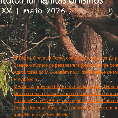
O ato foi encerrado por volta do meio-dia, com uma cele
por um frei franciscano. Ele lembrou que avanços sociai
“a custa de sangue”. Além de pedir para que os presente
passado, declamou uma benção da resistência para pedir 
Porto Alegre
e dos demais estados.
Leia mais
8º Dia de Greve de Fome: começam a aparecer os pri
Cresce o número de pessoas em greve de fome cont
Agricultores do MPA entram no 3º dia de greve de f
Previdência
MPA inicia greve de fome em Brasília contra a Refo
Governo recua e anuncia acordo para votar reforma 
Presidente da CNBB recebe organizadores de ato con
Renda Universal Básica. "A esquerda deve ter um pro
trabalhista e da Previdência”