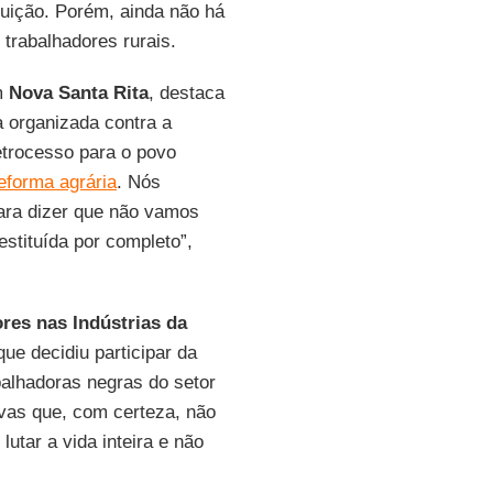
buição. Porém, ainda não há
 trabalhadores rurais.
m
Nova Santa Rita
, destaca
a organizada contra a
etrocesso para o povo
eforma agrária
. Nós
ara dizer que não vamos
stituída por completo”,
res nas Indústrias da
que decidiu participar da
balhadoras negras do setor
vas que, com certeza, não
utar a vida inteira e não