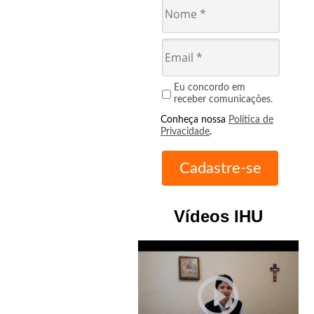
Eu concordo em
receber comunicações.
Conheça nossa
Política de
Privacidade
.
Vídeos IHU
play_circle_outline