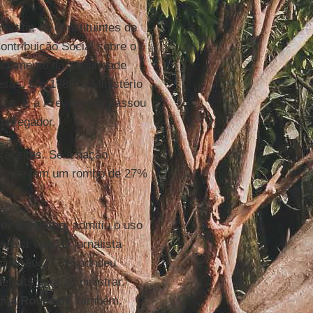
artite, os constituintes de
ontribuição Social sobre o
anciamento da Seguridade
esas. Em 1989, o Ministério
ns. E a Previdência passou
empregador.
receitas. Se a nação
am que tem um rombo de 27%
er Barbalho
, admitiu o uso
vista Veja. O jornalista
cutir ética”, respondeu
éficits para administrar.
lma
Rousseff
, também.