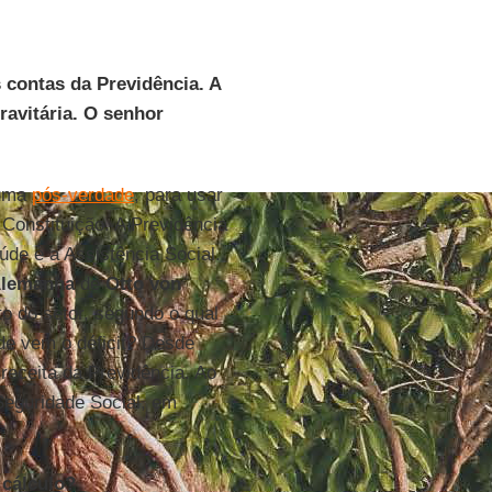
contas da Previdência. A
ravitária. O senhor
 uma
pós-verdade
, para usar
 Constituição. A Previdência
de e a Assistência Social.
lemanha
de
Otto von
to do setor, segundo o qual
de vem o déficit? Desde
receita da Previdência. Ao
 Seguridade Social, em
 cálculo?