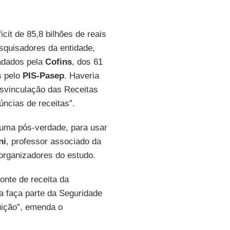
cit de 85,8 bilhões de reais
quisadores da entidade,
cadados pela
Cofins
, dos 61
s pelo
PIS-Pasep
. Haveria
esvinculação das Receitas
úncias de receitas”.
 uma pós-verdade, para usar
ni
, professor associado da
organizadores do estudo.
onte de receita da
ia faça parte da Seguridade
uição”, emenda o