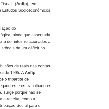
Fiscais (
Anfip
), em
a e Estudos Socioeconômicos
ulação do
ógica, ainda que assentada
rie de mitos relacionados à
istência de um déficit no
bilhões de reais nas contas
 desde 1995. A
Anfip
lo tripartite de
regadores e os trabalhadores
e, surge porque não se
r a receita, como a
tribuição Social para o