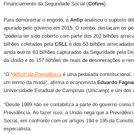
Financiamento da Seguridade Social (
Cofins
).
Para demonstrar o engodo, a
Anfip
analisou o suposto défi
apurado pelo governo em 2015. O rombo, destacam os pes
“poderia ter sido coberto com parte dos 202 bilhões arre
bilhões coletados pela
CSLL
e dos 53 bilhões arrecadado
ainda outros 63 bilhões capturados da Seguridade pela D
da União e os 157 bilhões de reais de desonerações e ren
“O
‘
déficit’ da Previdência
é uma pedalada constitucional,
um termo da moda”, afirma o economista
Eduardo Fagna
Universidade Estadual de Campinas (Unicamp) e um dos 
“Desde 1989 não se contabiliza a parte do governo como f
Previdência. Ao fazer isso, a União nega que a Previdênc
Social, em confronto com os artigos 194 e 195 da Constit
especialista.