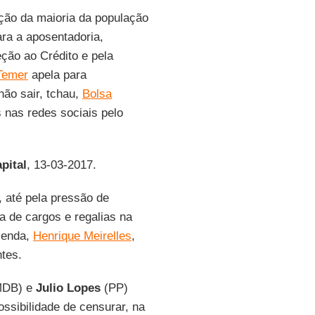
ição da maioria da população
ra a aposentadoria,
ção ao Crédito e pela
Temer
apela para
não sair, tchau,
Bolsa
 nas redes sociais pelo
pital
, 13-03-2017.
, até pela pressão de
a de cargos e regalias na
azenda,
Henrique Meirelles
,
tes.
DB) e
Julio Lopes
(PP)
ssibilidade de censurar, na