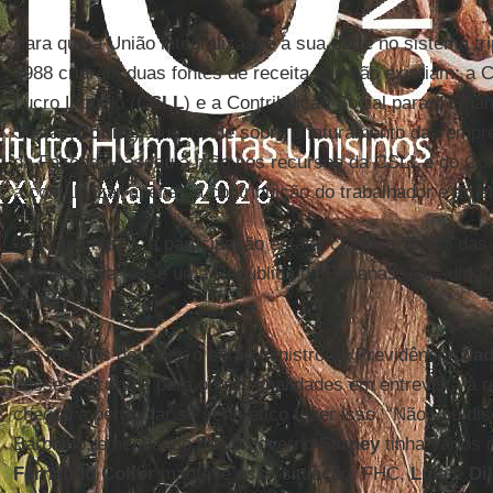
Para que a União integralizasse a sua parte no sistema trip
1988 criaram duas fontes de receita que não existiam: a C
Lucro Líquido (
CSLL
) e a Contribuição Social para o Fin
Social (
Cofins
), que incide sobre o faturamento das empr
da Fazenda passou a mão nos recursos da CSLL e do Cofi
a contabilizar apenas a contribuição do trabalhador e do 
"Na Dinamarca, a participação estatal chega a 75,6% das 
escandinava fosse uma República de Bananas, eles diri
do PIB"
Em meados de 1989, o então ministro da Previdência,
Jad
desses recursos para outras finalidades em entrevista à re
chegou a perguntar se seria ético fazer isso. “Não vou dis
Barbalho, emendando que o governo
Sarney
tinha vários d
Fernando Collor
manteve essa situação. FHC,
Lula
e
Di