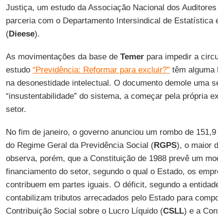
Justiça, um estudo da Associação Nacional dos Auditores 
parceria com o Departamento Intersindical de Estatístic
(
Dieese
).
As movimentações da base de
Temer
para impedir a circ
estudo
“Previdência: Reformar para excluir?”
têm alguma l
na desonestidade intelectual. O documento demole uma sé
“insustentabilidade” do sistema, a começar pela própria ex
setor.
No fim de janeiro, o governo anunciou um rombo de 151,9 
do Regime Geral da Previdência Social (
RGPS
), o maior
observa, porém, que a Constituição de 1988 prevê um mode
financiamento do setor, segundo o qual o Estado, os emp
contribuem em partes iguais. O déficit, segundo a entidad
contabilizam tributos arrecadados pelo Estado para compo
Contribuição Social sobre o Lucro Líquido (
CSLL
) e a Con