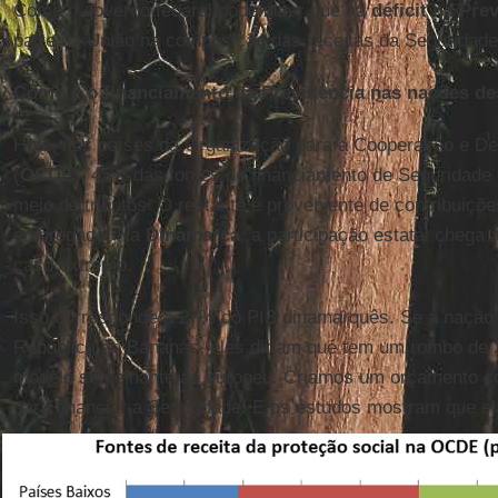
Como o governo federal pode dizer que há
déficit na Pre
parte da União na composição das receitas da Seguridade
Como é o financiamento da Previdência nas nações de
Hoje, nos países da Organização para a Cooperação e D
(
OCDE
), 45% das fontes de financiamento de Seguridade
meio de tributos. O restante é proveniente de contribuiç
empregado. Na
Dinamarca
, a participação estatal chega
caso extremo.
Isso corresponde a 27% do PIB dinamarquês. Se a nação
República de Bananas, eles diriam que tem um rombo de
modelo semelhante ao europeu. Criamos um orçamento co
para financiar a Seguridade. E os estudos mostram que ela