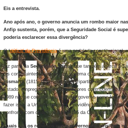
Eis a entrevista.
Ano após ano, o governo anuncia um rombo maior nas 
Anfip sustenta, porém, que a Seguridade Social é supe
poderia esclarecer essa divergência?
O
‘
déficit’ da Previdência
é uma pedalada constitucional,
um termo da moda. É simples esclarecer isso, basta ler a
faz parte da
Seguridade Social
, que também abarca a Saú
Os constituintes adotaram um sistema clássico desde a
A
Bismarck
(1815-1898), o modelo tripartite de financiamen
Estado, empregadores e trabalhadores contribuem. Da on
1989 não se contabiliza a parte do governo como fonte de 
fazer isso, a União nega que a Previdência faça parte da
confronto com os artigos 194 e 195 da Constituição.
Quais são os recursos que o governo desconsidera no