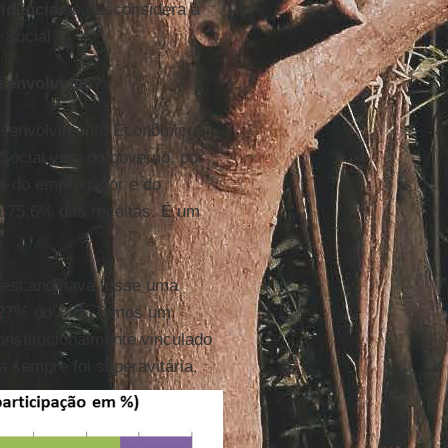
vidência
se desconsidera a
 Social?
senvolvidas?
esenvolvimento Econômico
 Social vem do governo, por
ões do empregador e do
 a 75,6% das receitas. É um
 escandinava fosse uma
 27% do PIB. Temos um
nstitucionalmente vinculado
 sempre foi superavitária.