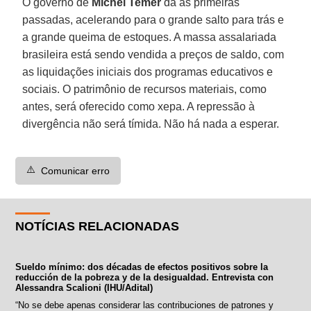
O governo de
Michel
Temer
dá as primeiras
passadas, acelerando para o grande salto para trás e
a grande queima de estoques. A massa assalariada
brasileira está sendo vendida a preços de saldo, com
as liquidações iniciais dos programas educativos e
sociais. O patrimônio de recursos materiais, como
antes, será oferecido como xepa. A repressão à
divergência não será tímida. Não há nada a esperar.
⚠️
Comunicar erro
NOTÍCIAS RELACIONADAS
Sueldo mínimo: dos décadas de efectos positivos sobre la
reducción de la pobreza y de la desigualdad. Entrevista con
Alessandra Scalioni (IHU/Adital)
“No se debe apenas considerar las contribuciones de patrones y