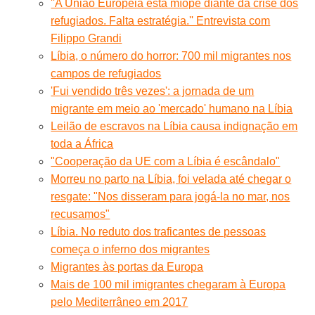
''A União Europeia está míope diante da crise dos
refugiados. Falta estratégia.'' Entrevista com
Filippo Grandi
Líbia, o número do horror: 700 mil migrantes nos
campos de refugiados
'Fui vendido três vezes': a jornada de um
migrante em meio ao 'mercado' humano na Líbia
Leilão de escravos na Líbia causa indignação em
toda a África
"Cooperação da UE com a Líbia é escândalo"
Morreu no parto na Líbia, foi velada até chegar o
resgate: "Nos disseram para jogá-la no mar, nos
recusamos"
Líbia. No reduto dos traficantes de pessoas
começa o inferno dos migrantes
Migrantes às portas da Europa
Mais de 100 mil imigrantes chegaram à Europa
pelo Mediterrâneo em 2017