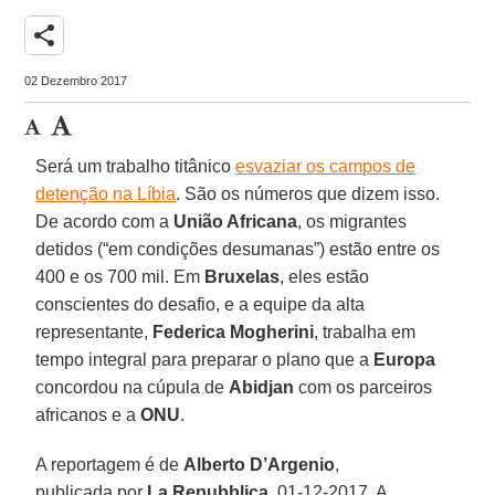
share
02 Dezembro 2017
Será um trabalho titânico
esvaziar os campos de
detenção na Líbia
. São os números que dizem isso.
De acordo com a
União Africana
, os migrantes
detidos (“em condições desumanas”) estão entre os
400 e os 700 mil. Em
Bruxelas
, eles estão
conscientes do desafio, e a equipe da alta
representante,
Federica Mogherini
, trabalha em
tempo integral para preparar o plano que a
Europa
concordou na cúpula de
Abidjan
com os parceiros
africanos e a
ONU
.
A reportagem é de
Alberto D’Argenio
,
publicada por
La Repubblica
, 01-12-2017. A