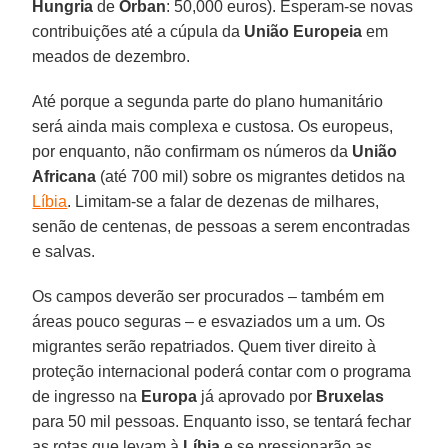
Hungria
de
Orban
: 50,000 euros). Esperam-se novas
contribuições até a cúpula da
União Europeia
em
meados de dezembro.
Até porque a segunda parte do plano humanitário
será ainda mais complexa e custosa. Os europeus,
por enquanto, não confirmam os números da
União
Africana
(até 700 mil) sobre os migrantes detidos na
Líbia
. Limitam-se a falar de dezenas de milhares,
senão de centenas, de pessoas a serem encontradas
e salvas.
Os campos deverão ser procurados – também em
áreas pouco seguras – e esvaziados um a um. Os
migrantes serão repatriados. Quem tiver direito à
proteção internacional poderá contar com o programa
de ingresso na
Europa
já aprovado por
Bruxelas
para 50 mil pessoas. Enquanto isso, se tentará fechar
as rotas que levam à
Líbia
e se pressionarão as