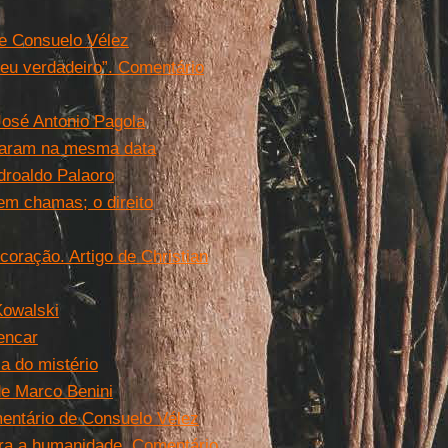
de Consuelo Vélez
“eu verdadeiro”. Comentário
José Antonio Pagola
çaram na mesma data
droaldo Palaoro
em chamas; o direito
oração. Artigo de Christian
Kowalski
encar
a do mistério
de Marco Benini
entário de Consuelo Vélez
ra a humanidade. Comentário