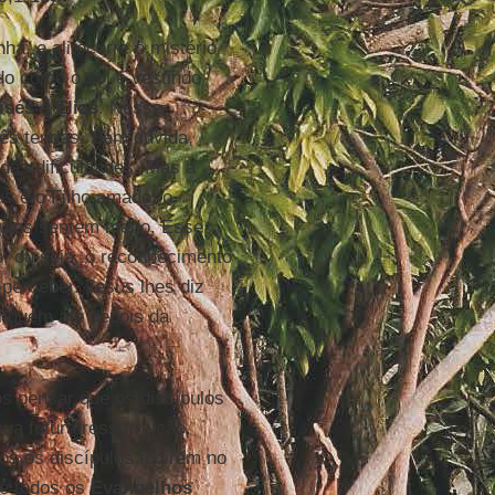
a, e ali ocorre o mistério
do como o sol e vestindo
isés
e
Elias
. Nesse
rês tendas. Sem dúvida,
das dificuldades. Mas a
us é o Filho amado, o
ípulos sentem medo. Esse
o, ou seja, o reconhecimento
perceber. Jesus lhes diz
inguém até depois da
s pensar que os discípulos
sua futura ressurreição.
os os discípulos fugirem no
ue todos os
Evangelhos