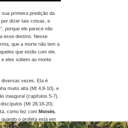
 sua primeira predição da
por dizer tais coisas, e
, porque ele parece não
ra esse destino. Nesse
forma, que a morte não tem a
 aqueles que estão com ele.
 e eles sobem ao monte
diversas vezes. Ela é
a muito alta (Mt 4,8-10), e
inaugural (capítulos 5-7).
iscípulos (Mt 28,18-20).
sta, como fez com
Moisés
,
, quando o profeta está em
9,1-18).