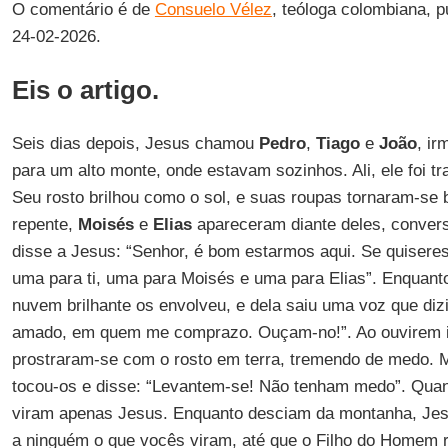
O comentário é de
Consuelo Vélez
, teóloga colombiana, 
24-02-2026.
Eis o artigo.
Seis dias depois, Jesus chamou
Pedro
,
Tiago
e
João
, i
para um alto monte, onde estavam sozinhos. Ali, ele foi tr
Seu rosto brilhou como o sol, e suas roupas tornaram-se
repente,
Moisés
e
Elias
apareceram diante deles, conver
disse a Jesus: “Senhor, é bom estarmos aqui. Se quiseres,
uma para ti, uma para Moisés e uma para Elias”. Enquanto
nuvem brilhante os envolveu, e dela saiu uma voz que dizi
amado, em quem me comprazo. Ouçam-no!”. Ao ouvirem is
prostraram-se com o rosto em terra, tremendo de medo. 
tocou-os e disse: “Levantem-se! Não tenham medo”. Qua
viram apenas Jesus. Enquanto desciam da montanha, Jesu
a ninguém o que vocês viram, até que o Filho do Homem 