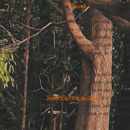
foram escritos no contexto da
Páscoa
; ou seja, todos os 
foi então que as diferentes comunidades começaram a reg
vividas por escrito. Nesse sentido, o que na vida histórica
uma intuição, uma certa certeza — e por isso seguiam Je
Evangelhos já aparece como um fato consumado, como 
contrariamente à perseguição que Jesus logo sofreria, e
esse era o caminho que Deus queria, porque, de fato, Jes
Deus.
Em nossas vidas, também temos momentos de certeza, q
fortalecem e nos impulsionam para um maior comprometim
Devemos manter esses momentos em mente para que no
dúvida e incerteza.
Jesus é o Filho de Deus
, e o seu rein
humanidade. Acreditemos na sua mensagem, apesar das di
esperança de que Deus tem a palavra final, e essa palavr
Leia mais