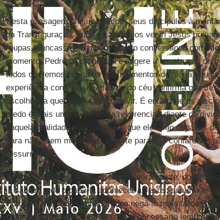
Nesta passagem, Jesus vai com seus discípulos à montanh
da Transfiguração, onde os apóstolos veem Jesus brilhan
roupas brancas; ele também é visto conversando com
Mo
momento, Pedro se pronuncia e sugere a construção de t
todos queremos nos deter nos momentos de glória e fugir 
experiência continua, e uma voz do céu confirma que Jes
escolhido a quem eles devem ouvir. É então que os disc
medo é mais uma “reverência reverencial” diante do divin
daquela realidade transcendente que eles são capazes de 
para não terem medo e os adverte para não contarem a n
ressurreição.
Se interpretarmos essa passagem literalmente, poderíamo
já sabiam tudo o que iria acontecer a Jesus: sua morte e 
Portanto, não faria sentido
Pedro
negá-lo mais tarde e tod
momento de sua morte. Por isso, é necessário lembrar q