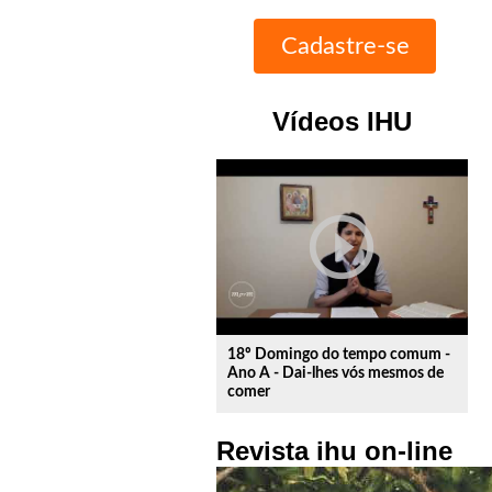
Vídeos IHU
play_circle_outline
18º Domingo do tempo comum -
Ano A - Dai-lhes vós mesmos de
comer
Revista ihu on-line