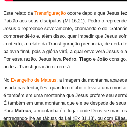
Este relato da
Transfiguração
ocorre depois que Jesus fez
Paixão aos seus discípulos (Mt 16,21). Pedro o repreende 
Jesus o repreende severamente, chamando-o de "Satanás"
compreendê-lo e, além disso, quer impedir que Jesus sof
contexto, o relato da Transfiguração prenuncia, de certa 
palavra final, pois a glória virá, a qual envolverá Jesus e
Por essa razão, Jesus leva
Pedro
,
Tiago
e
João
consigo,
onde a Transfiguração ocorrerá.
No
Evangelho de Mateus
, a imagem da montanha aparece 
usada nas tentações, quando o diabo o leva a uma montanh
é também em uma montanha que Jesus profere seu sermão 
É também em uma montanha que ele se despede de seus d
Para
Mateus
, a montanha é o lugar onde Deus se manife
entregando-lhe as tábuas da Lei (Êx 31,18), ou com
Elias
crise e sobe o Monte Horebe em busca de Deus (1 Reis 1