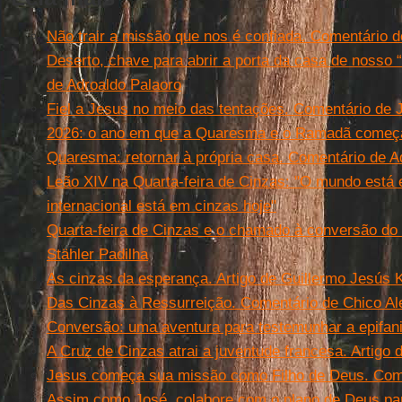
Não trair a missão que nos é confiada. Comentário 
Deserto, chave para abrir a porta da casa de nosso 
de Adroaldo Palaoro
Fiel a Jesus no meio das tentações. Comentário de 
2026: o ano em que a Quaresma e o Ramadã come
Quaresma: retornar à própria casa. Comentário de A
Leão XIV na Quarta-feira de Cinzas: "O mundo está 
internacional está em cinzas hoje"
Quarta-feira de Cinzas e o chamado à conversão do c
Stähler Padilha
As cinzas da esperança. Artigo de Guillermo Jesús 
Das Cinzas à Ressurreição. Comentário de Chico Al
Conversão: uma aventura para testemunhar a epifani
A Cruz de Cinzas atrai a juventude francesa. Artigo 
Jesus começa sua missão como Filho de Deus. Com
Assim como José, colabore com o plano de Deus pa