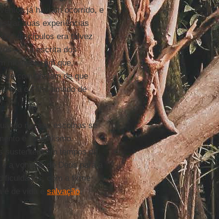
eventos já haviam ocorrido, e
istrar suas experiências
 dos discípulos era talvez
sus — na escrita dos
um momento em que,
les se convenciam de que
us era o Filho amado de
uando nossas escolhas se
ento e radicalismo.
s sustentem em tempos de
o é a vontade de Deus para a
ficuldades, com a firme
a é de vida e
salvação
.