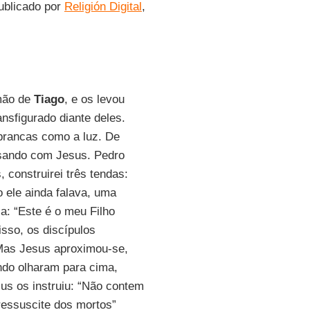
publicado por
Religión Digital
,
rmão de
Tiago
, e os levou
ansfigurado diante deles.
 brancas como a luz. De
sando com Jesus. Pedro
 construirei três tendas:
 ele ainda falava, uma
a: “Este é o meu Filho
so, os discípulos
Mas Jesus aproximou-se,
ndo olharam para cima,
s os instruiu: “Não contem
ressuscite dos mortos”