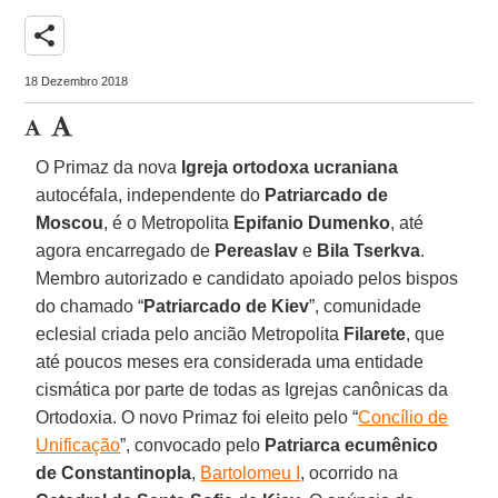
share
18 Dezembro 2018
O Primaz da nova
Igreja ortodoxa ucraniana
autocéfala, independente do
Patriarcado de
Moscou
, é o Metropolita
Epifanio Dumenko
, até
agora encarregado de
Pereaslav
e
Bila Tserkva
.
Membro autorizado e candidato apoiado pelos bispos
do chamado “
Patriarcado de Kiev
”, comunidade
eclesial criada pelo ancião Metropolita
Filarete
, que
até poucos meses era considerada uma entidade
cismática por parte de todas as Igrejas canônicas da
Ortodoxia. O novo Primaz foi eleito pelo “
Concílio de
Unificação
”, convocado pelo
Patriarca ecumênico
de Constantinopla
,
Bartolomeu I
, ocorrido na