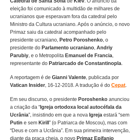
Catedral de Santa Sofia
de
Kiev
. O anúncio da
eleição foi comunicado à multidão de milhares de
ucranianos que esperavam fora da catedral pelo
Ministro da Cultura ucraniano. Após o anúncio, o novo
Primaz saiu da catedral acompanhado pelo
presidente ucraniano,
Petro Poroshenko
, o
presidente do
Parlamento ucraniano
,
Andriy
Parubiy
, e o Metropolita
Emanuel de Francia
,
representante do
Patriarcado de Constantinopla
.
A reportagem é de
Gianni Valente
, publicada por
Vatican Insider
, 16-12-2018. A tradução é do
Cepat
.
Em seu discurso, o presidente
Poroshenko
anunciou
a criação da “
Igreja ortodoxa local autocéfala da
Ucrânia
”, insistindo em que a nova
Igreja
estará “sem
Putin
e sem
Kirill
” (o Patriarca de Moscou), mas com
“Deus e com a Ucrânia”. Em sua primeira intervenção,
diante da praça cheia, o novo
Primaz
Epifanio