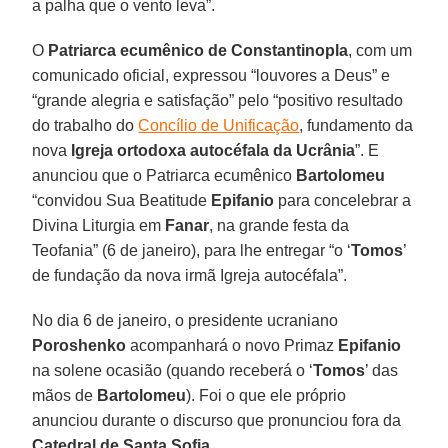
a palha que o vento leva”.
O
Patriarca ecumênico de Constantinopla
, com um
comunicado oficial, expressou “louvores a Deus” e
“grande alegria e satisfação” pelo “positivo resultado
do trabalho do
Concílio de Unificação
, fundamento da
nova
Igreja ortodoxa autocéfala da Ucrânia
”. E
anunciou que o Patriarca ecumênico
Bartolomeu
“convidou Sua Beatitude
Epifanio
para concelebrar a
Divina Liturgia em
Fanar
, na grande festa da
Teofania” (6 de janeiro), para lhe entregar “o ‘
Tomos
’
de fundação da nova irmã Igreja autocéfala”.
No dia 6 de janeiro, o presidente ucraniano
Poroshenko
acompanhará o novo Primaz
Epifanio
na solene ocasião (quando receberá o ‘
Tomos
’ das
mãos de
Bartolomeu
). Foi o que ele próprio
anunciou durante o discurso que pronunciou fora da
Catedral de Santa Sofia
.