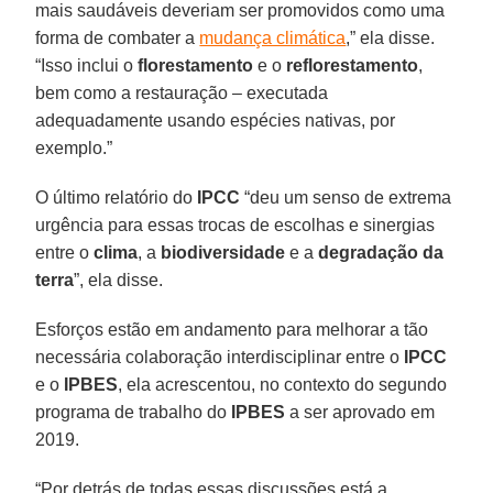
mais saudáveis deveriam ser promovidos como uma
forma de combater a
mudança climática
,” ela disse.
“Isso inclui o
florestamento
e o
reflorestamento
,
bem como a restauração – executada
adequadamente usando espécies nativas, por
exemplo.”
O último relatório do
IPCC
“deu um senso de extrema
urgência para essas trocas de escolhas e sinergias
entre o
clima
, a
biodiversidade
e a
degradação da
terra
”, ela disse.
Esforços estão em andamento para melhorar a tão
necessária colaboração interdisciplinar entre o
IPCC
e o
IPBES
, ela acrescentou, no contexto do segundo
programa de trabalho do
IPBES
a ser aprovado em
2019.
“Por detrás de todas essas discussões está a