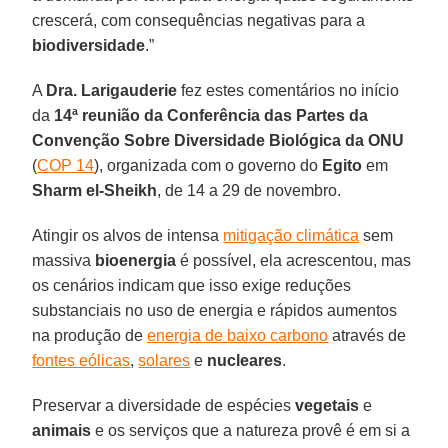
crescerá, com consequências negativas para a
biodiversidade
.”
A
Dra. Larigauderie
fez estes comentários no início
da
14ª reunião da Conferência das Partes da
Convenção Sobre Diversidade Biológica da ONU
(
COP 14
), organizada com o governo do
Egito
em
Sharm el-Sheikh
, de 14 a 29 de novembro.
Atingir os alvos de intensa
mitigação climática
sem
massiva
bioenergia
é possível, ela acrescentou, mas
os cenários indicam que isso exige reduções
substanciais no uso de energia e rápidos aumentos
na produção de
energia de baixo carbono
através de
fontes eólicas
,
solares
e
nucleares
.
Preservar a diversidade de espécies
vegetais
e
animais
e os serviços que a natureza provê é em si a