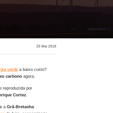
25 Mai 2018
rgia verde
a baixo custo?
ixo carbono
agora.
 reproduzida por
rique Cortez
.
se a
Grã-Bretanha