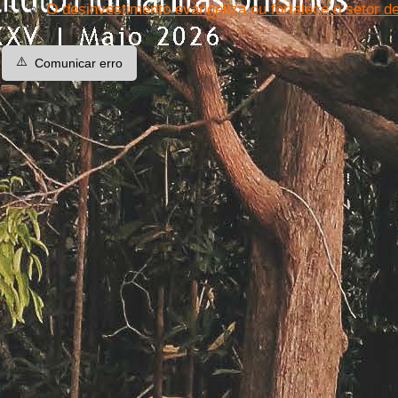
O desinvestimento evangeliza ou fortalece o setor d
⚠️
Comunicar erro