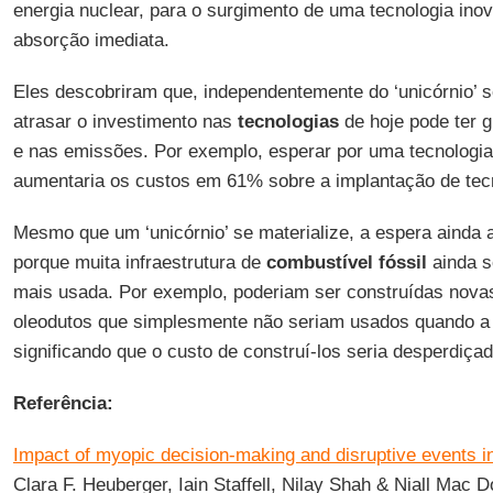
energia nuclear, para o surgimento de uma tecnologia ino
absorção imediata.
Eles descobriram que, independentemente do ‘unicórnio’ s
atrasar o investimento nas
tecnologias
de hoje pode ter 
e nas emissões. Por exemplo, esperar por uma tecnologia
aumentaria os custos em 61% sobre a implantação de tecn
Mesmo que um ‘unicórnio’ se materialize, a espera ainda 
porque muita infraestrutura de
combustível fóssil
ainda s
mais usada. Por exemplo, poderiam ser construídas novas
oleodutos que simplesmente não seriam usados quando a 
significando que o custo de construí-los seria desperdiçad
Referência:
Impact of myopic decision-making and disruptive events 
Clara F. Heuberger, Iain Staffell, Nilay Shah & Niall Mac 