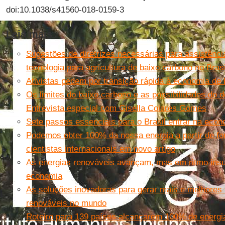
doi:10.1038/s41560-018-0159-3
Leia mais
Sugestões de diretrizes necessárias para assistência
tecnologia para agricultura de baixo carbono no Brasi
Ativistas pedem por transição rápida à economia de
Os limites do baixo carbono e as possibilidades do
Entrevista especial com Gisella Colares Gomes
Sete passos essenciais para o Brasil entrar na eco
Podemos obter 100% da nossa energia a partir de f
cientistas internacionais em novo artigo
As energias renováveis avançam, mas em ritmo insuf
economia
As soluções inovadoras para gerar mais e melhores 
renováveis no mundo
Roteiro para 139 países alcançarem 100% de energi