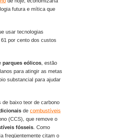
ono
de hoje, economizaria
ogia futura e mítica que
ue usar tecnologias
 61 por cento dos custos
e
parques eólicos
, estão
anos para atingir as metas
io substancial para ajudar
s de baixo teor de carbono
dicionais
de
combustíveis
ono (CCS), que remove o
íveis fósseis
. Como
ia freqüentemente citam o