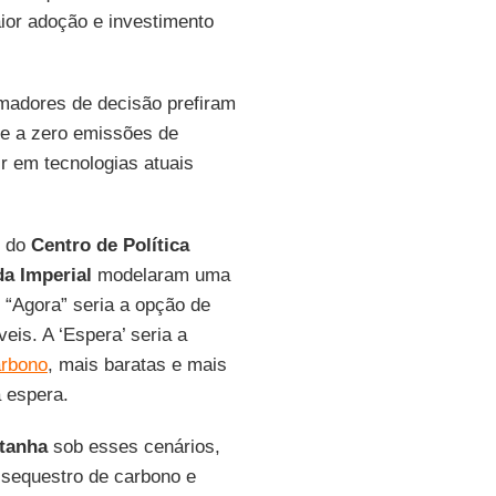
or adoção e investimento
omadores de decisão prefiram
ade a zero emissões de
ir em tecnologias atuais
s do
Centro de Política
a Imperial
modelaram uma
 “Agora” seria a opção de
eis. A ‘Espera’ seria a
arbono
, mais baratas e mais
a espera.
tanha
sob esses cenários,
 sequestro de carbono e