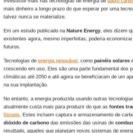
investisse mais nas tecnologias de energia de
baixo carb
mais dinheiro a longo prazo do que esperar por uma tecnol
talvez nunca se materialize.
Em um estudo publicado na
Nature Energy
, eles dizem q
existentes agora, mesmo imperfeitas, poderia economizar
futuros.
Tecnologias de
energia renovável
, como
painéis solares
crescendo em uso. Eles são uma parte fundamental dos pl
climáticas até 2050 e até agora se beneficiaram de um apo
na sua implantação.
No entanto, a energia produzida usando outras tecnologia
atualmente custa mais para produzir do que as
fontes tra
fósseis
. Estes incluem captura e armazenamento de carb
dióxido de carbono
das emissões das usinas de
combust
resultado, aqueles que planejam novos sistemas de energ