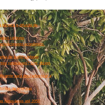
 técnica e difusão de
l
 baixo carbono
 decrescimento econômico.
nomia de baixo carbono
ontes renováveis? Sim, dizem
iciente para descarbonizar a
fontes de energias
as renováveis até 2050