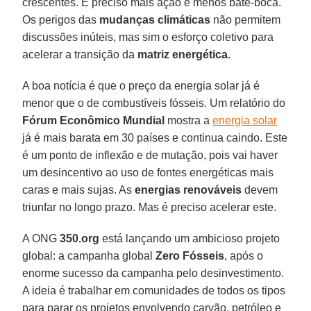
crescentes. É preciso mais ação e menos bate-boca.
Os perigos das
mudanças climáticas
não permitem
discussões inúteis, mas sim o esforço coletivo para
acelerar a transição da
matriz energética
.
A boa notícia é que o preço da energia solar já é
menor que o de combustíveis fósseis. Um relatório do
Fórum Econômico Mundial
mostra a
energia solar
já é mais barata em 30 países e continua caindo. Este
é um ponto de inflexão e de mutação, pois vai haver
um desincentivo ao uso de fontes energéticas mais
caras e mais sujas. As
energias renováveis
devem
triunfar no longo prazo. Mas é preciso acelerar este.
A ONG
350.org
está lançando um ambicioso projeto
global: a campanha global
Zero Fósseis
, após o
enorme sucesso da campanha pelo desinvestimento.
A ideia é trabalhar em comunidades de todos os tipos
para parar os projetos envolvendo carvão, petróleo e