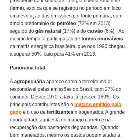
presidente do Instituto de Energia e Meio Ambiente
(
Iema
), explica que se registrou no período em foco
uma evolução das emissões por fonte primária, com
amplo predomínio do
petróleo
(72% em 2013),
seguido do
gás natural
(17%) e do
carvão
(6%). “Ao
mesmo tempo, a participação de
fontes renováveis
na matriz energética brasileira, que nos 1990 chegou
a superar 50%, caiu para 41% em 2013.
Panorama total
A
agropecuária
aparece como a terceira maior
responsável pelas emissões do Brasil, com 27% do
conjunto. Desde 1970, a taxa já cresceu 160%. Os
principais contribuintes são o
metano emitido pelo
gado
e o uso de
fertilizantes
nitrogenados. A grande
oportunidade aqui está no manejo correto e na
recuperação das pastagens degradadas. “Quando
bem manejados, mesmo os pastos podem ajudar a