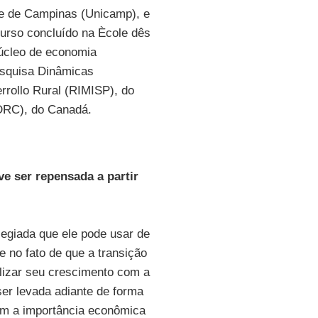
de de Campinas (Unicamp), e
curso concluído na Ècole dês
úcleo de economia
esquisa Dinâmicas
errollo Rural (RIMISP), do
IDRC), do Canadá.
ve ser repensada a partir
legiada que ele pode usar de
e no fato de que a transição
lizar seu crescimento com a
er levada adiante de forma
om a importância econômica