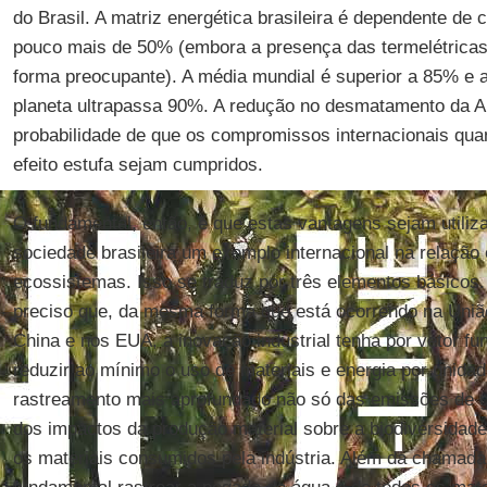
do Brasil. A matriz energética brasileira é dependente de
pouco mais de 50% (embora a presença das termelétrica
forma preocupante). A média mundial é superior a 85% e 
planeta ultrapassa 90%. A redução no desmatamento da 
probabilidade de que os compromissos internacionais qua
efeito estufa sejam cumpridos.
O fundamental, então, é que estas vantagens sejam utiliz
sociedade brasileira um exemplo internacional na relação
ecossistemas. Isso se traduz por três elementos básicos.
preciso que, da mesma forma que está ocorrendo na Uniã
China e nos EUA, a inovação industrial tenha por vetor 
reduzir ao mínimo o uso de materiais e energia por unidad
rastreamento mais aprofundado não só das emissões de g
dos impactos da produção material sobre a biodiversidade
os materiais consumidos pela indústria. Além da chamada