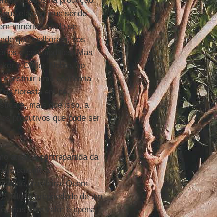
eriais usados na produção.
 que ela continue sendo
em minérios, onde se
dade que melhoram, nos
nérios e commodities. Mas
ker e Carlos Nobre, no
e construir uma economia
 da floresta em pé.
tica e, mais que isso, a
os produtivos que pode ser
o atual. A contrapartida da
mais patente a
iedade brasileira. Quem
o culto à propriedade de um
ade, mas num valor é apenas