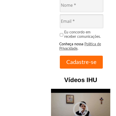
Eu concordo em
receber comunicações.
Conheça nossa
Política de
Privacidade
.
Vídeos IHU
play_circle_outline