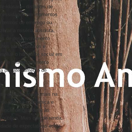
te idosas – distantes de
 necessidades em momentos
em termos de emprego ou
zerar a miséria absoluta,
es de desenvolvimento
lhes abrir contatos e
mpliar o horizonte social em
es de desenvolvimento
a por atendimento de
 se avançar muito mais na
 de política econômica e
tência de qualidade às
o público. Mais que de renda,
ldade de expectativas entre