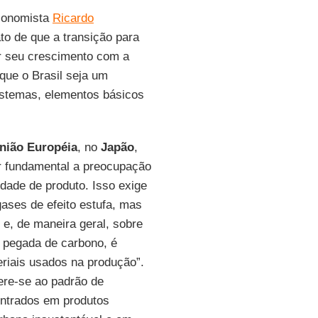
economista
Ricardo
ato de que a transição para
r seu crescimento com a
que o Brasil seja um
istemas, elementos básicos
nião Européia
, no
Japão
,
tor fundamental a preocupação
idade de produto. Isso exige
ases de efeito estufa, mas
 e, de maneira geral, sobre
 pegada de carbono, é
eriais usados na produção”.
ere-se ao padrão de
entrados em produtos