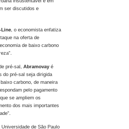
rbana insustentável e em
 ser discutidos e
-Line
, o economista enfatiza
taque na oferta de
economia de baixo carbono
reza”.
de pré-sal,
Abramovay
é
 do pré-sal seja dirigida
 baixo carbono, de maneira
l respondam pelo pagamento
l que se ampliem os
imento dos mais importantes
ade”.
a Universidade de São Paulo