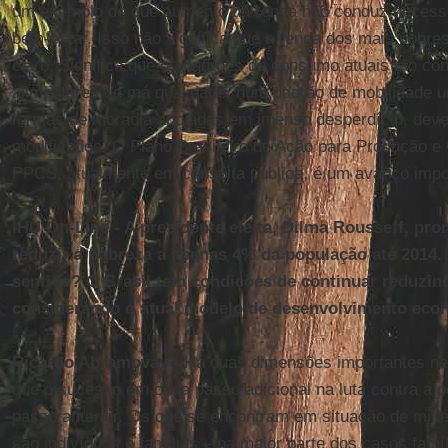
um exemplo de que aumento da renda não conduz necess
bem-estar. Isso não significa que a renda dos mais pobres
claro. Significa que os padrões de consumo atuais tão c
alimentares de má qualidade, num padrão de mobilidade u
formas de moradia apoiadas em imenso desperdício, deve
modificados. O Plano Brasileiro de Ação para Produção 
PPCS, atualmente em consulta pública, é um avanço impor
IHU On-Line - A presidente eleita, Dilma Rousseff, pro
reduzir a pobreza a apenas 4% da população até 2014.
sentido? O Brasil tem condições de continuar reduzin
considerando o atual modelo de desenvolvimento eco
Ricardo Abramovay -
Há duas dimensões importantes nes
que o sucesso em cada passo adicional na luta contra a po
passo anterior. Os que se encontram em situação de misé
são indivíduos e famílias – na maior parte dos casos famí