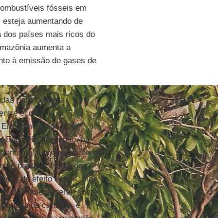
 combustíveis fósseis em
s esteja aumentando de
a dos países mais ricos do
Amazônia aumenta a
nto à emissão de gases de
adas para fazer da
 entre economia e
 Em primeiro lugar, é
o Europeia, no Japão, na
fundamental a preocupação em
e de produto. Isso exige
ases de efeito estufa, mas
 e, de maneira geral, sobre
 pegada de carbono, é