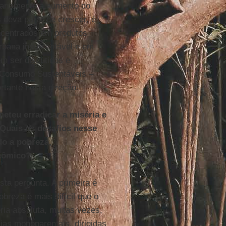
ariamente a aumento do
 deva parar de crescer, é
oncentrados em produtos
rbana insustentável e em
m ser discutidos e
e Consumo Sustentáveis –
tante nesta direção.
meteu erradicar a miséria e
 Quais os desafios nesse
do a pobreza,
nômico?
ta pergunta. A primeira é
breza é mais difícil que o
ria absoluta, muitas vezes,
lias monoparentais, dirigidas