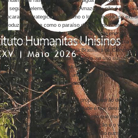
fundamental rastrear a pegada de água e de todos os mat
O segundo elemento refere-se à Amazônia: não é possível
encarada estrategicamente como o local de onde se extra
produz energia e como o paraíso das commodities. É ver
últimos anos, as condições de exploração de energia, mi
ainda estamos a anos-luz da recomendação de Bertha Bec
documento de 2008 da Academia Brasileira de Ciências d
baseada no conhecimento da natureza, no uso sustentável
Estamos assim desperdiçando uma riqueza nacional fantás
oportunidade de desenvolver um padrão de uso dos recurs
exemplar em termos internacionais.
O terceiro elemento refere-se ao próprio padrão de consum
redução da pobreza e da desigualdade é que deixa ainda 
insustentabilidade do padrão de consumo que marca a soc
mora em São Paulo percebe que a aspiração e o verdadeir
automóvel individual, sua transformação não numa utilid