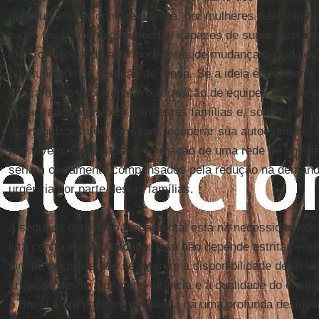
por mulheres e, com frequência, por mulheres relativamen
redes básicas de solidariedade capazes de suprir suas
mais críticos e de abrir horizontes de mudança de vida 
oportunidade de geração de renda. Se a ideia é realmente 
um caminho importante é a formação de equipes de agent
capacitados a dialogar com estas famílias e, sobretudo, a 
oportunidades que permitam recuperar sua autoestima e a
que vivem. Os custos de formação de uma rede de agent
seriam certamente compensados pela redução na demand
urgência por parte destas famílias.
A segunda dimensão fundamental está na necessidade de
luta contra a desigualdade. Isso não depende estritamente
sim de decisões que se referem à disponibilidade de assis
crianças desde a primeira infância e à qualidade do ensin
o Brasil é um país em que ainda há uma profunda desigua