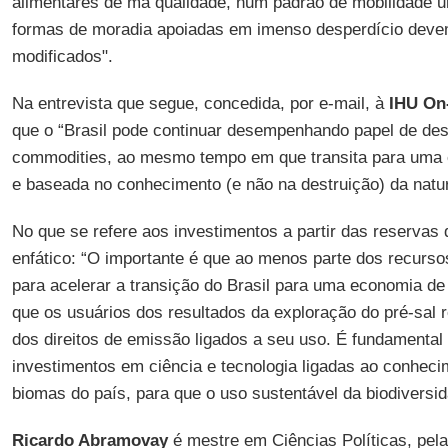
alimentares de má qualidade, num padrão de mobilidade u
formas de moradia apoiadas em imenso desperdício devem
modificados".
Na entrevista que segue, concedida, por e-mail, à
IHU On
que o “Brasil pode continuar desempenhando papel de des
commodities, ao mesmo tempo em que transita para uma 
e baseada no conhecimento (e não na destruição) da natu
No que se refere aos investimentos a partir das reservas 
enfático: “O importante é que ao menos parte dos recursos
para acelerar a transição do Brasil para uma economia de
que os usuários dos resultados da exploração do pré-sa
dos direitos de emissão ligados a seu uso. É fundamenta
investimentos em ciência e tecnologia ligadas ao conhec
biomas do país, para que o uso sustentável da biodiversid
Ricardo Abramovay
é mestre em Ciências Políticas, pel