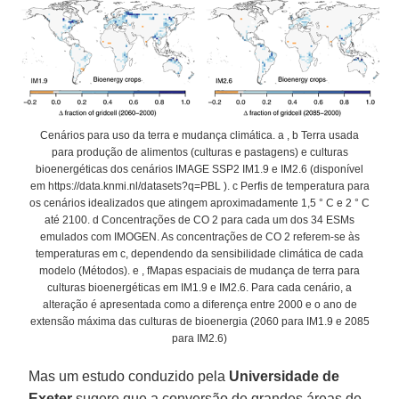
Cenários para uso da terra e mudança climática. a , b Terra usada
para produção de alimentos (culturas e pastagens) e culturas
bioenergéticas dos cenários IMAGE SSP2 IM1.9 e IM2.6 (disponível
em https://data.knmi.nl/datasets?q=PBL ). c Perfis de temperatura para
os cenários idealizados que atingem aproximadamente 1,5 ° C e 2 ° C
até 2100. d Concentrações de CO 2 para cada um dos 34 ESMs
emulados com IMOGEN. As concentrações de CO 2 referem-se às
temperaturas em c, dependendo da sensibilidade climática de cada
modelo (Métodos). e , fMapas espaciais de mudança de terra para
culturas bioenergéticas em IM1.9 e IM2.6. Para cada cenário, a
alteração é apresentada como a diferença entre 2000 e o ano de
extensão máxima das culturas de bioenergia (2060 para IM1.9 e 2085
para IM2.6)
Mas um estudo conduzido pela
Universidade de
Exeter
sugere que a conversão de grandes áreas de