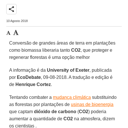
share
10 Agosto 2018
Conversão de grandes áreas de terra em plantações
como biomassa liberaria tanto
CO2
, que proteger e
regenerar florestas é uma opção melhor
A informação é da
University of Exeter
, publicada
por
EcoDebate
, 09-08-2018. A tradução e edição é
de
Henrique Cortez
.
Tentando combater a
mudança climática
substituindo
as florestas por plantações de
usinas de bioenergia
que captam
dióxido de carbono
(
CO2
) poderia
aumentar a quantidade de
CO2
na atmosfera, dizem
os cientistas .