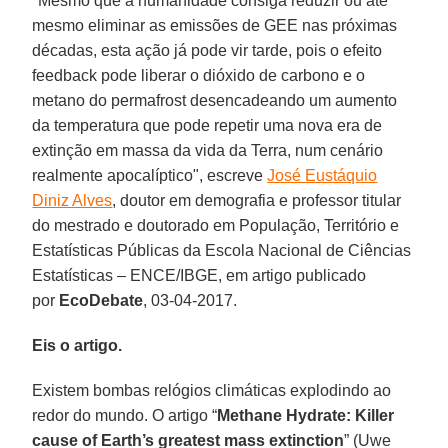
"Mesmo que a humanidade consiga reduzir ou até
mesmo eliminar as emissões de GEE nas próximas
décadas, esta ação já pode vir tarde, pois o efeito
feedback pode liberar o dióxido de carbono e o
metano do permafrost desencadeando um aumento
da temperatura que pode repetir uma nova era de
extinção em massa da vida da Terra, num cenário
realmente apocalíptico", escreve
José Eustáquio
Diniz Alves
, doutor em demografia e professor titular
do mestrado e doutorado em População, Território e
Estatísticas Públicas da Escola Nacional de Ciências
Estatísticas – ENCE/IBGE, em artigo publicado
por
EcoDebate
, 03-04-2017.
Eis o artigo.
Existem bombas relógios climáticas explodindo ao
redor do mundo. O artigo “
Methane Hydrate: Killer
cause of Earth’s greatest mass extinction
” (Uwe