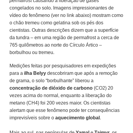
permafrost
causando a liberação de gases
congelados no solo. Imagens impressionantes de
vídeo do fenômeno (ver no link abaixo) mostram como
o chão tremeu como gelatina sob os pés dos
cientistas. Outras descrições dizem que a superfície
da tundra – em uma região de permafrost a cerca de
765 quilômetros ao norte do Círculo Ártico –
borbulhou ou tremeu.
Medições feitas por pesquisadores em expedições
para a
ilha Belyy
descobriram que após a remoção
de grama, o solo “borbulhante” liberou a
concentração de dióxido de carbono
(CO2) 20
vezes acima do normal, enquanto a liberação do
metano (CH4) foi 200 vezes maior. Os cientistas
alertam que esse fenômeno pode ter consequências
imprevisíveis sobre o
aquecimento global
.
Mais ao sul, nas penínsulas de
Yamal
e
Taimyr
, os