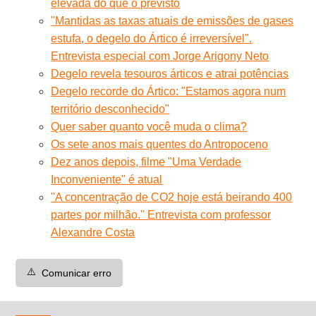
elevada do que o previsto
"Mantidas as taxas atuais de emissões de
gases
estufa, o degelo do Ártico é irreversível".
Entrevista especial com Jorge Arigony Neto
Degelo revela tesouros árticos e atrai potências
Degelo recorde do Ártico: "Estamos agora num
território desconhecido"
Quer saber quanto você muda o clima?
Os sete anos mais quentes do Antropoceno
Dez anos depois, filme "Uma Verdade
Inconveniente" é atual
''A concentração de CO2 hoje está beirando 400
partes por milhão.'' Entrevista com professor
Alexandre Costa
⚠️
Comunicar erro