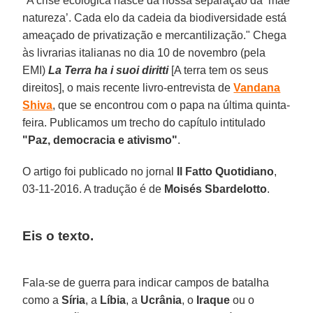
"A crise ecológica nasce da nossa separação da ‘mãe
natureza’. Cada elo da cadeia da biodiversidade está
ameaçado de privatização e mercantilização." Chega
às livrarias italianas no dia 10 de novembro (pela
EMI)
La Terra ha i suoi diritti
[A terra tem os seus
direitos], o mais recente livro-entrevista de
Vandana
Shiva
, que se encontrou com o papa na última quinta-
feira. Publicamos um trecho do capítulo intitulado
"Paz, democracia e ativismo"
.
O artigo foi publicado no jornal
Il Fatto Quotidiano
,
03-11-2016. A tradução é de
Moisés Sbardelotto
.
Eis o texto.
Fala-se de guerra para indicar campos de batalha
como a
Síria
, a
Líbia
, a
Ucrânia
, o
Iraque
ou o