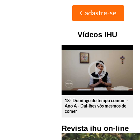
Vídeos IHU
play_circle_outline
18º Domingo do tempo comum -
Ano A - Dai-lhes vós mesmos de
comer
Revista ihu on-line