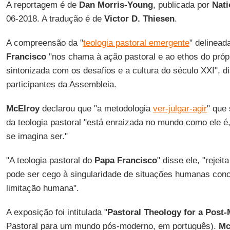
A reportagem é de
Dan Morris-Young
, publicada por
Nati
06-2018. A tradução é de
Victor D. Thiesen
.
A compreensão da "
teologia pastoral emergente
" delinead
Francisco
"nos chama à ação pastoral e ao ethos do própr
sintonizada com os desafios e a cultura do século XXI", 
participantes da Assembleia.
McElroy
declarou que "a metodologia
ver-julgar-agir
" que
da teologia pastoral "está enraizada no mundo como ele 
se imagina ser."
"A teologia pastoral do
Papa Francisco
" disse ele, "rejei
pode ser cego à singularidade de situações humanas conc
limitação humana".
A exposição foi intitulada "
Pastoral Theology for a Post
Pastoral para um mundo pós-moderno, em português).
Mc