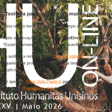
eventos "que nos traumatizaram como país".
"Teologia pastoral para um mundo pós-mode
(Leia todo o texto do discurso do bispo de
San Diego Rob
Após observações introdutórias,
McElroy
começou sua apr
"Estamos vivendo um momento maravilhoso na vida da Igr
"A autêntica renovação do
Concílio Vaticano II
continua a 
aqueles que procuram aprofundar a teologia da Igreja e a 
explicou.
"O apelo do
Papa João Paulo II
para a Igreja testemunhar 
desafio do
Papa Bento XVI
para confirmar a verdade em u
guia a comunidade católica em seu discernimento e em 
discipulado missionário emoldura a vocação para cada mu