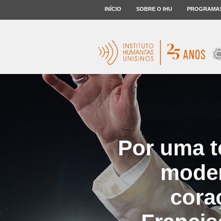
INÍCIO
SOBRE O IHU
PROGRAMA
Por uma t
moder
cora