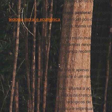
com insights robustos para a proclamação do Evangelho n
O crescimento hoje “de uma
teologia pastoral
abrangente”
da
teologia moral e ecumênica
no período pós-conciliar", 
expansão da doutrina social da Igreja, forma uma Igreja v
No entanto, disse o bispo, "de forma muito real, o momen
testemunhando hoje ... é diferente destas renovações teol
uma delas ocorreu dentro de um campo reconhecido de re
teológico."
"O desafio da
teologia pastoral
não é apenas delinear a s
mas também de demonstrar que este é um ramo realmente s
Para
McElroy
, a teologia pastoral "chama a ação pastoral 
legítimo no enquadramento da vida e da crença da Igreja 
os tradicionais empreendimentos teológicos de dogma, est
moral, eclesiologia, teologia litúrgica e espiritual."