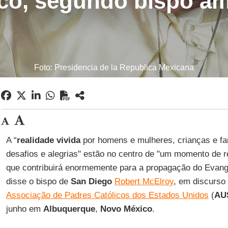
co, segundo bispo a
Foto: Presidencia de la Republica Mexicana
A “
realidade vivida
por homens e mulheres, crianças e fam
desafios e alegrias" estão no centro de "um momento de r
que contribuirá enormemente para a propagação do Evange
disse o bispo de
San Diego
Robert McElroy
, em discurso
Associação de Padres Católicos dos Estados Unidos
(
AU
junho em
Albuquerque
,
Novo México
.