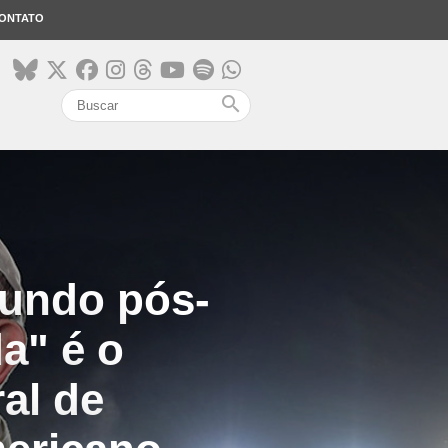
ONTATO
search
mundo pós-
a" é o
al de