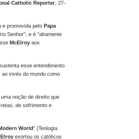
onal Catholic Reporter
, 27-
a e promovida pelo
Papa
io Senhor", e é "altamente
disse
McElroy
aos
 sustenta esse entendimento
é, ao invés do mundo como
ta uma noção de direito que
retas, de sofrimento e
-Modern World
” (Teologia
Elroy
exortou os católicos