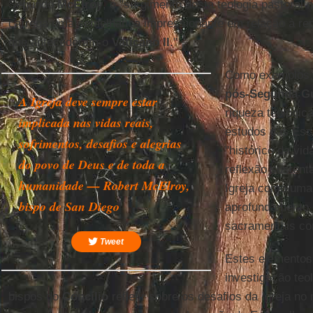
Segundo
McElroy
, o "surgimento desta teologia pastoral 
carrega uma semelhança impressionante em relação à re
que antecederam o
Vaticano II
."
Como exemplos, 
pós-Segunda Gu
A Igreja deve sempre estar
riqueza teológic
implicada nas vidas reais,
estudos das Escr
sofrimentos, desafios e alegrias
"histórico da vida
do povo de Deus e de toda a
reflexão sustent
humanidade — Robert McElroy,
Igreja como uma 
bispo de San Diego
aprofundamento 
sacramentais co
Tweet
Estes elementos
investigação teo
bispos do
Concílio
refletir sobre os desafios da Igreja 