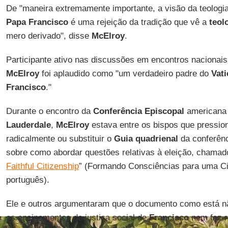
De "maneira extremamente importante, a visão da teologia
Papa Francisco
é uma rejeição da tradição que vê a
teol
mero derivado", disse
McElroy
.
Participante ativo nas discussões em encontros nacionai
McElroy
foi aplaudido como "um verdadeiro padre do
Vati
Francisco
."
Durante o encontro da
Conferência Episcopal
americana 
Lauderdale
,
McElroy
estava entre os bispos que pressio
radicalmente ou substituir o
Guia quadrienal
da conferênc
sobre como abordar questões relativas à eleição, chamad
Faithful Citizenship
” (Formando Consciências para uma Ci
português).
Ele e outros argumentaram que o documento como está n
os ensinamentos de justiça social de
Francisco
nem faz r