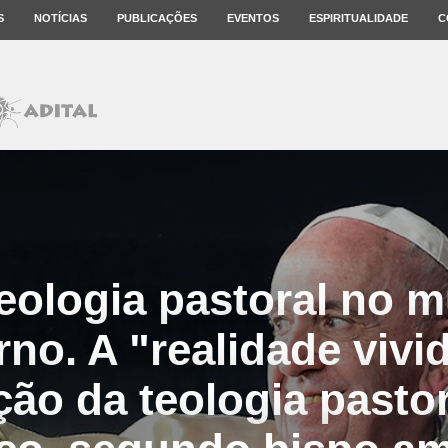
S
NOTÍCIAS
PUBLICAÇÕES
EVENTOS
ESPIRITUALIDADE
C
eologia pastoral no 
no. A "realidade vivid
ção da teologia pastor