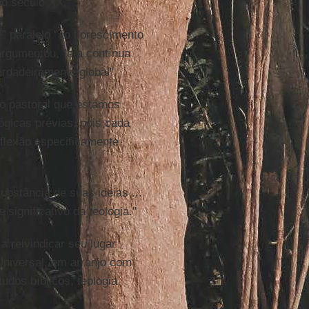
o século XX."
 paralelo "ao florescimento
argumentou, "e a contínua
erdadeiramente global".
to pastoral que estamos
ógicas prévias, pois cada
flexão especificamente
ubstância de suas ideias ...
ignificativo da teologia."
a reivindicar seu lugar
Universal, em arranjo com
udos bíblicos, teologia