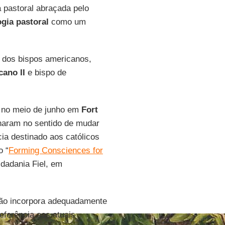
 pastoral abraçada pelo
ogia pastoral
como um
s dos bispos americanos,
cano II
e bispo de
no meio de junho em
Fort
naram no sentido de mudar
ia destinado aos católicos
o “
Forming Consciences for
dadania Fiel, em
ão incorpora adequadamente
eferência aos atuais