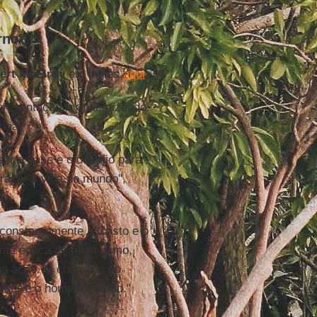
rno"
ert McElroy
em inglês
aqui
)
esentação formal, dizendo:
eja."
ser a base e o desafio para
trazer a vida no mundo",
constantemente a Cristo e o
ma época de relativismo,
sua ação. O chamado ao
lher e o homem cristão."