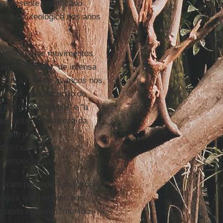
no presente pontificado
novação teológica nos anos
ele citou os movimentos
erra Mundial
"de intensa
a", incluindo os avanços nos
ituras, recuperação do
 litúrgica da Igreja" e "a
ada sobre a natureza da
fonte para o
das celebrações
ntemporâneas."
 eram parte de "uma ampla
lógica que permitiu aos
no mundo moderno, munidos