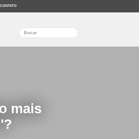
CONTATO
search
co mais
'?