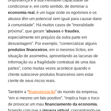
onipresença e a sua inevitável capacidade de
condicionar e, em certo sentido, de dominar a
economia real
, é um lugar onde os egoísmos e os
abusos têm um potencial sem igual para causar dano
à comunidade”. Há muitos casos de “imoralidade
próxima”, que geram “
abusos
e
fraudes
,
especialmente em prejuízo da outra parte em
desvantagem”. Por exemplo, “comercializar alguns
produtos financeiros
, em si mesmos lícitos, em
situação de assimetria, aproveitando as lacunas de
informação ou a fragilidade contratual de uma das
partes”, como muitas vezes acontece quando o
cliente subscreve produtos financeiros sem estar
ciente de seus riscos reais.
Também a “
financeirização
” do mundo da empresa,
“em si mesmo um fato positivo”, “implica hoje o risco
de provocar um mau
financiamento da economia
,
fazendo com que a
riqueza virtual
, concentrando-se