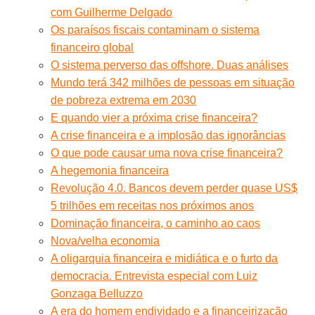
com Guilherme Delgado
Os paraísos fiscais contaminam o sistema
financeiro global
O sistema perverso das offshore. Duas análises
Mundo terá 342 milhões de pessoas em situação
de pobreza extrema em 2030
E quando vier a próxima crise financeira?
A crise financeira e a implosão das ignorâncias
O que pode causar uma nova crise financeira?
A hegemonia financeira
Revolução 4.0. Bancos devem perder quase US$
5 trilhões em receitas nos próximos anos
Dominação financeira, o caminho ao caos
Nova/velha economia
A oligarquia financeira e midiática e o furto da
democracia. Entrevista especial com Luiz
Gonzaga Belluzzo
A era do homem endividado e a financeirização