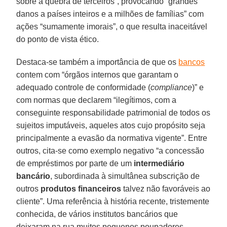
sobre a quebra de terceiros”, provocando “grandes
danos a países inteiros e a milhões de famílias” com
ações “sumamente imorais”, o que resulta inaceitável
do ponto de vista ético.
Destaca-se também a importância de que os
bancos
contem com “órgãos internos que garantam o
adequado controle de conformidade (
compliance
)” e
com normas que declarem “ilegítimos, com a
conseguinte responsabilidade patrimonial de todos os
sujeitos imputáveis, aqueles atos cujo propósito seja
principalmente a evasão da normativa vigente”. Entre
outros, cita-se como exemplo negativo “a concessão
de empréstimos por parte de um
intermediário
bancário
, subordinada à simultânea subscrição de
outros
produtos financeiros
talvez não favoráveis ao
cliente”. Uma referência à história recente, tristemente
conhecida, de vários institutos bancários que
deixaram na rua muitos pequenos poupadores.