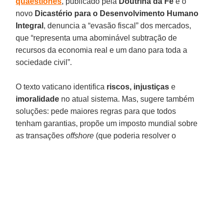
quaestiones
, publicado pela
Doutrina da Fé
e o
novo
Dicastério para o Desenvolvimento Humano
Integral
, denuncia a “evasão fiscal” dos mercados,
que “representa uma abominável subtração de
recursos da economia real e um dano para toda a
sociedade civil”.
O texto vaticano identifica
riscos, injustiças
e
imoralidade
no atual sistema. Mas, sugere também
soluções: pede maiores regras para que todos
tenham garantias, propõe um imposto mundial sobre
as transações
offshore
(que poderia resolver o
problema da fome no mundo) e convida a realizar
mudanças estruturais para resolver o problema da
dívida pública
de muitos países
.
“Diante da imensidão e onipresença dos atuais
sistemas econômico-financeiros
, podemos ser