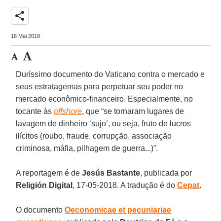
share
18 Mai 2018
Duríssimo documento do Vaticano contra o mercado e
seus estratagemas para perpetuar seu poder no
mercado econômico-financeiro. Especialmente, no
tocante às
offshore
, que “se tornaram lugares de
lavagem de dinheiro ‘sujo’, ou seja, fruto de lucros
ilícitos (roubo, fraude, corrupção, associação
criminosa, máfia, pilhagem de guerra...)”.
A reportagem é de
Jesús Bastante
, publicada por
Religión Digital
, 17-05-2018. A tradução é do
Cepat
.
O documento
Oeconomicae et pecuniariae