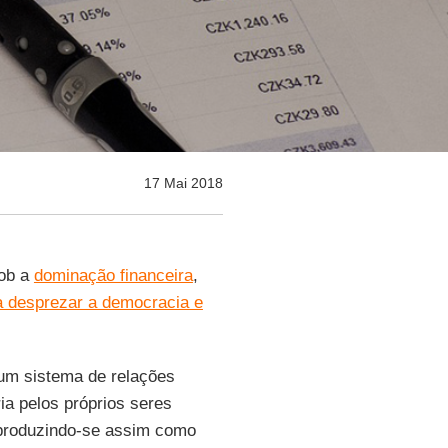
17 Mai 2018
ob a
dominação financeira
,
 a desprezar a democracia e
um sistema de relações
ia pelos próprios seres
produzindo-se assim como