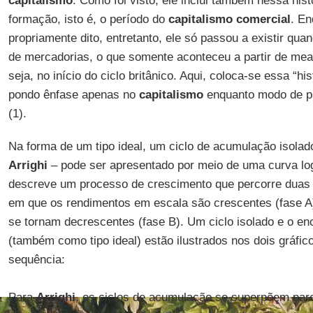
capitalismo
. Como foi visto, ele inclui também nessa hist
formação, isto é, o período do
capitalismo comercial
. E
propriamente dito, entretanto, ele só passou a existir qua
de mercadorias, o que somente aconteceu a partir de mea
seja, no início do ciclo britânico. Aqui, coloca-se essa “hi
pondo ênfase apenas no
capitalismo
enquanto modo de pr
(1).
Na forma de um tipo ideal, um ciclo de acumulação isolad
Arrighi
– pode ser apresentado por meio de uma curva log
descreve um processo de crescimento que percorre duas f
em que os rendimentos em escala são crescentes (fase A
se tornam decrescentes (fase B). Um ciclo isolado e o e
(também como tipo ideal) estão ilustrados nos dois gráf
sequência:
Para
Arrighi
, os ciclos de acumulação se superpõem parc