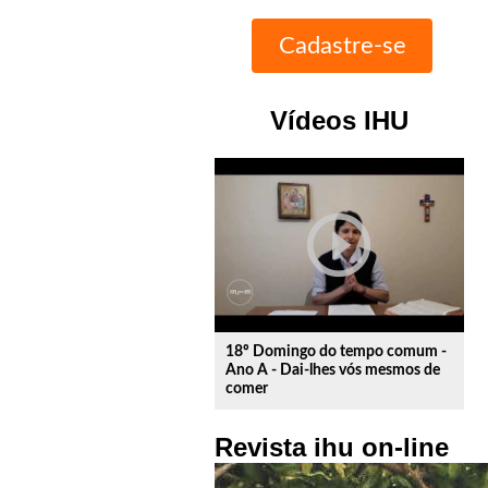
Vídeos IHU
play_circle_outline
18º Domingo do tempo comum -
Ano A - Dai-lhes vós mesmos de
comer
Revista ihu on-line