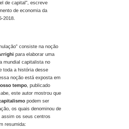
l de capital", escreve
tamento de economia da
5-2018.
mulação” consiste na noção
rrighi
para elaborar uma
mundial capitalista no
e toda a história desse
essa noção está exposta em
 nosso tempo
, publicado
sabe, este autor mostrou que
capitalismo
podem ser
ação, os quais denominou de
o assim os seus centros
im resumida: