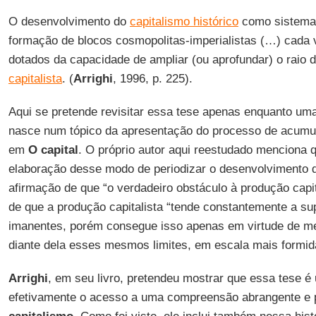
O desenvolvimento do
capitalismo histórico
como sistema 
formação de blocos cosmopolitas-imperialistas (…) cada
dotados da capacidade de ampliar (ou aprofundar) o raio
capitalista
. (
Arrighi
, 1996, p. 225).
Aqui se pretende revisitar essa tese apenas enquanto uma
nasce num tópico da apresentação do processo de acumul
em
O capital
. O próprio autor aqui reestudado menciona q
elaboração desse modo de periodizar o desenvolvimento
afirmação de que “o verdadeiro obstáculo à produção capita
de que a produção capitalista “tende constantemente a sup
imanentes, porém consegue isso apenas em virtude de me
diante dela esses mesmos limites, em escala mais formidá
Arrighi
, em seu livro, pretendeu mostrar que essa tese é
efetivamente o acesso a uma compreensão abrangente e p