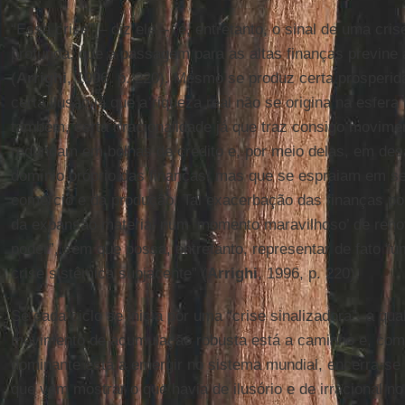
“Essa crise” – diz ele – “é, entretanto, o sinal de uma cr
profunda, que a passagem para as altas finanças previne
(
Arrighi
, 1996, p. 220). Mesmo se produz certa prosperid
certa ilusão já que a riqueza real não se origina na esfera
também, certa irracionalidade já que traz consigo movime
redundam em bolhas de crédito e, por meio delas, em des
domínio próprio das finanças, mas que se espraiam em se
comércio e da produção. Tal exacerbação das finanças pod
da expansão material num ‘momento maravilhoso’ de reno
poder”, sem que possa, entretanto, representar de fato “
crise sistêmica subjacente” (
Arrighi
, 1996, p. 220).
Se cada ciclo se inicia por uma “crise sinalizadora”, a qu
movimento de acumulação robusta está a caminho e, com
dominante está a emergir no sistema mundial, encerra-se
que vem mostrar o que havia de ilusório e de irracional n