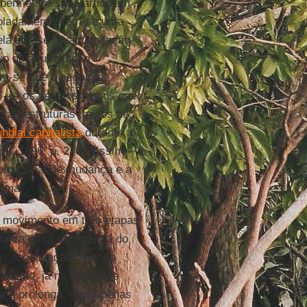
ém entre si se articulam
soladamente, tem-se uma
pela ênfase na acumulação
levo da acumulação
em-se que o seguinte
 – e os séculos longos que
 as estruturas típicos de
dial capitalista
durante a
ghi
, 1996, p. 219). Assim – é
como sinal de mudança e a
tema.
 movimento em três etapas:
 marca o fim da pujança do
a consolidação do novo
eante, já na terceira e
ue o prolonga, mas apenas