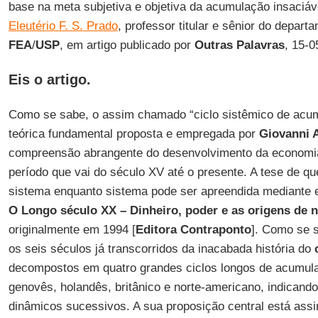
base na meta subjetiva e objetiva da acumulação insaciáve
Eleutério F. S. Prado
, professor titular e sênior do depar
FEA
/
USP
, em artigo publicado por
Outras Palavras
, 15-0
Eis o artigo.
Como se sabe, o assim chamado “ciclo sistêmico de acu
teórica fundamental proposta e empregada por
Giovanni A
compreensão abrangente do desenvolvimento da economia 
período que vai do século XV até o presente. A tese de qu
sistema enquanto sistema pode ser apreendida mediante 
O Longo século XX – Dinheiro, poder e as origens de
originalmente em 1994 [
Editora Contraponto
]. Como se 
os seis séculos já transcorridos da inacabada história do
decompostos em quatro grandes ciclos longos de acumul
genovês, holandês, britânico e norte-americano, indicand
dinâmicos sucessivos. A sua proposição central está ass