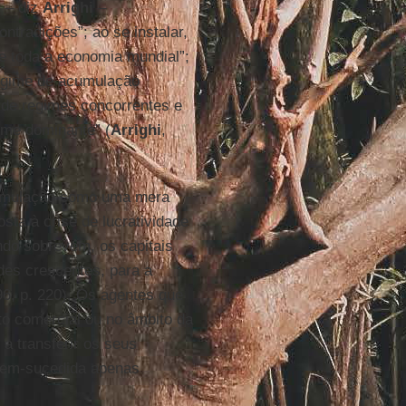
 – diz
Arrighi
–
ntradições”; ao se instalar,
e toda a economia mundial”;
regime de acumulação
 de regimes concorrentes e
ime dominante” (
Arrighi
,
cumulação como uma mera
sta à crise de lucratividade
do sobrevém, os capitais
des crescentes, para a
96, p. 220). Os agentes que
o comercial ou no âmbito da
a transferir os seus
, bem-sucedida apenas
.