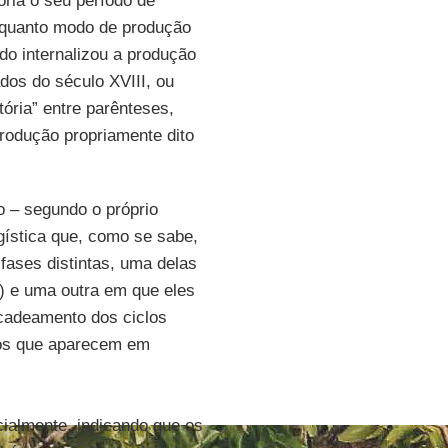
ória o seu período de
nquanto modo de produção
ndo internalizou a produção
dos do século XVIII, ou
stória” entre parênteses,
odução propriamente dito
o – segundo o próprio
ística que, como se sabe,
ases distintas, uma delas
) e uma outra em que eles
ncadeamento dos ciclos
icos que aparecem em
ialmente, indicando que os