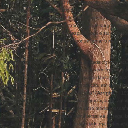
por um certo tempo mais. “O novo regime de acumulação”
“desenvolve-se dentro do antigo” já que advém de suas “co
“promove, monitora e se beneficia da expansão material d
entretanto, sob o peso das contradições que surgem no 
plenamente desenvolvido, cria “espaço para o surgimento
alternativos, um dos quais acaba por se tornar o novo reg
1996, p. 220).
Arrighi
compreende a terceira etapa de cada ciclo de a
“fuga para a frente” dos capitais, a qual advém como respo
que aparece nos momentos finais da segunda etapa. Quan
são deslocados do “comércio e da produção, em quantida
intermediação e a especulação financeira” (
Arrighi
, p. 19
encabeçam o processo sistêmico de acumulação no âmbit
produção, diante da baixa da taxa de lucro média, passam 
capitais para a esfera financeira numa tentativa sôfrega
inicialmente, de sustentar uma lucratividade mais elevada