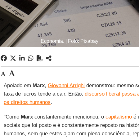
Economia. | Foto: Pixabay
Apoiado em
Marx
,
Giovanni Arrighi
demonstrou: mesmo s
taxa de lucros tende a cair. Então,
discurso liberal passa
os direitos humanos
.
"Como
Marx
constantemente mencionou, o
capitalismo
é 
sociais que foi posto e é constantemente reposto na histór
humanos, sem que estes ajam com plena consciência, re