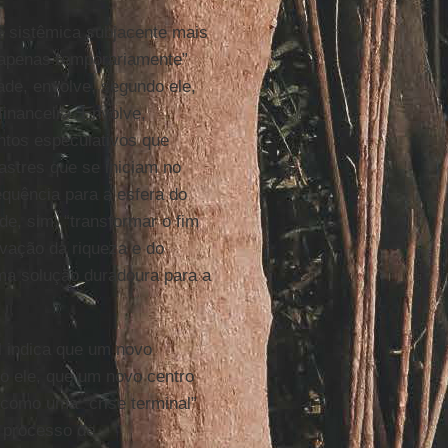
ise sistêmica subjacente mais
 apenas temporariamente”
ade, envolve, segundo ele,
 financeira. Envolve,
ntos especulativos que
astres que se iniciam no
quência para a esfera do
e, sim, “transformar o fim
vação da riqueza e do
uma solução duradoura para a
al indica que um novo
o ele, que um novo centro
 como uma “crise terminal”
o processo de