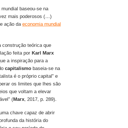
mundial baseou-se na
 vez mais poderosos (…)
 de ação da
economia mundial
 construção teórica que
ação feita por
Karl Marx
ue a inspiração para a
 do
capitalismo
baseia-se na
lista é o próprio capital” e
erar os limites que lhes são
ios que voltam a elevar
vel” (
Marx
, 2017, p. 289).
 uma chave capaz de abrir
rofunda da história do