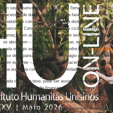
centros de acumulação não apenas se sucedem, mas tamb
em seu desenvolvimento histórico. Tomando cada ciclo i
sucessão de duas fases. A primeira fase caracteriza-se 
produtiva e comercial; já a segunda distingue-se pelo re
financeira. Considerando, agora, os ciclos em conjunto, t
começa bem antes de que o anterior termine: “os estágios
os abrangem – superpõem-se porque, em geral, o agente e
cada estágio ascenderam à proeminência na
economia mun
fase de expansão financeira do estágio precedente” (
Arri
bem evidente –, ele apresenta a exacerbação financeira 
sua ausência como sinal de estabilidade estrutural do sis
Cada ciclo, em tese, pode ser assim apreendido como um
inicia-se na expansão financeira do ciclo anterior, a qual
centro de acumulação antes dominante; passa depois pel
centro que agora se transforma em dominante; avança titub
derradeira etapa, por meio de uma expansão financeira q