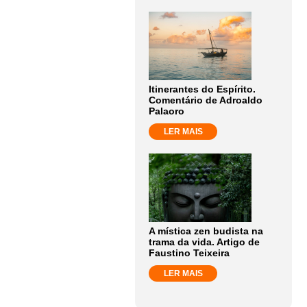
Itinerantes do Espírito.
Comentário de Adroaldo
Palaoro
LER MAIS
A mística zen budista na
trama da vida. Artigo de
Faustino Teixeira
LER MAIS